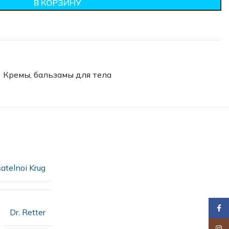
В КОРЗИНУ
Кремы, бальзамы для тела
atelnoi Krug
Faceb
Dr. Retter
Insta