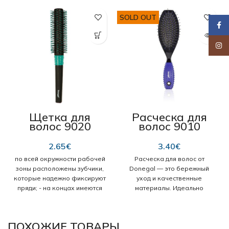
SOLD OUT
Faceb
Insta
Щетка для
Расческа для
волос 9020
волос 9010
“Donegal Curler”
“Donegal
21 см
Cushion” 21,5 см
2.65
€
3.40
€
по всей окружности рабочей
Расческа для волос от
зоны расположены зубчики,
Donegal — это бережный
которые надежно фиксируют
уход и качественные
пряди; - на концах имеются
материалы. Идеально
шарообразные
подходит для расчесывания
предохранители, которые
длинных и густых волос.
защищают кожу от
Эргономичная резиновая
ПОХОЖИЕ ТОВАРЫ
повреждений; - помогает
ручка. Размер: длина 21,5 см,