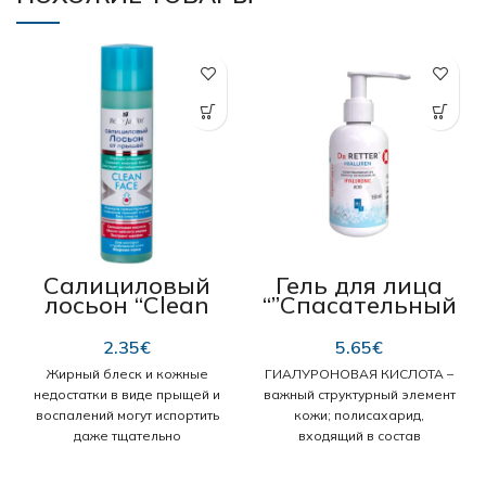
приподнимать волосы у
диаметр 6 см.
Способ
корней и создавать объем; -
применения:
используется
для изготовления
при расчесывании, стрижке,
использовался качественный
холодной и горячей
пластик, который
укладках.
выдерживает нагрев при
сушке феном. длина 21 см,
диаметр 3,4 / 2 см.
Салициловый
Гель для лица
лосьон “Clean
“”Спасательный
Face” от
круг”, Hi.1
прыщей, для
HIALUREN”
2.35
€
5.65
€
жирной кожи
Жирный блеск и кожные
ГИАЛУРОНОВАЯ КИСЛОТА –
недостатки в виде прыщей и
важный структурный элемент
воспалений могут испортить
кожи; полисахарид,
даже тщательно
входящий в состав
продуманный образ. Избавит
внеклеточного вещества
от этих неприятностей и
соединительных тканей.