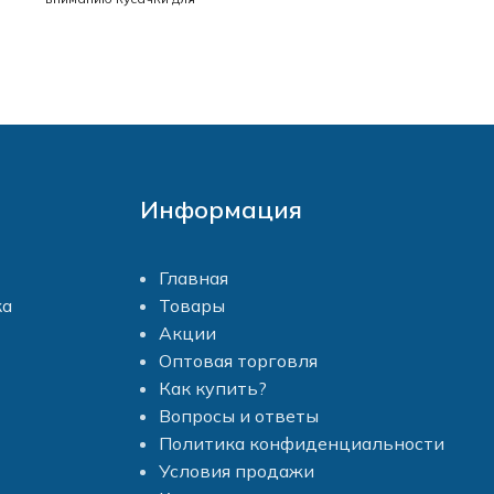
кутикулы. Этот маникюрный
инструмент идеально
подходит для работы в
домашних условиях.
Благодаря правильной
форме инструмента, с
помощью этих кусачек вы
сможете аккуратно
обрабатывать кутикулу без
Информация
образования микро травм,
а, благодаря удобным
ручкам, кусачки ни за что
выскользнут из рук во время
Главная
работы. Рабочие кромки
ка
Товары
этого инструмента очень
Акции
острые, но при этом они не
будут оставлять порезов на
Оптовая торговля
коже. Длина кусачек - 9,5 см,
Как купить?
длина острия 7 мм.
Вопросы и ответы
Политика конфиденциальности
Условия продажи