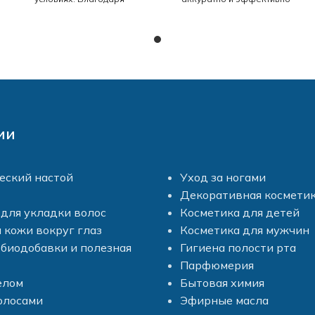
правильной форме
вычищает грязь из-под
инструмента, с помощью этих
ногтей и боковых валиков; -
кусачек вы сможете
легко и безболезненно
аккуратно обрабатывать
отодвигает кутикулу; - может
кутикулу без образования
использоваться для
микро травм, а, благодаря
придания формы гелю или
удобным ручкам, кусачки ни
же для нанесения
за что выскользнут из рук во
декоративных элементов:
время работы. Рабочие
блесток, аппликаций или
ии
кромки этого инструмента
стразов. В упаковке 5 штук.
очень острые, но при этом
Размер: длина 12,5 см.
они не будут оставлять
порезов на коже. Длина
еский настой
Уход за ногами
кусачек - 10 см, длина острия
Декоративная космети
4 мм.
для укладки волос
Косметика для детей
 кожи вокруг глаз
Косметика для мужчин
биодобавки и полезная
Гигиена полости рта
Парфюмерия
елом
Бытовая химия
олосами
Эфирные масла