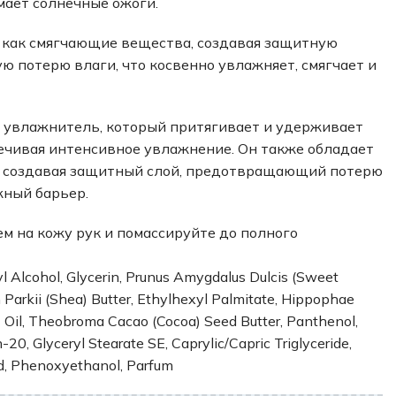
мает солнечные ожоги.
как смягчающие вещества, создавая защитную
 потерю влаги, что косвенно увлажняет, смягчает и
увлажнитель, который притягивает и удерживает
печивая интенсивное увлажнение. Он также обладает
 создавая защитный слой, предотвращающий потерю
жный барьер.
м на кожу рук и помассируйте до полного
l Alcohol, Glycerin, Prunus Amygdalus Dulcis (Sweet
Parkii (Shea) Butter, Ethylhexyl Palmitate, Hippophae
Oil, Theobroma Cacao (Cocoa) Seed Butter, Panthenol,
-20, Glyceryl Stearate SE, Caprylic/Capric Triglyceride,
id, Phenoxyethanol, Parfum