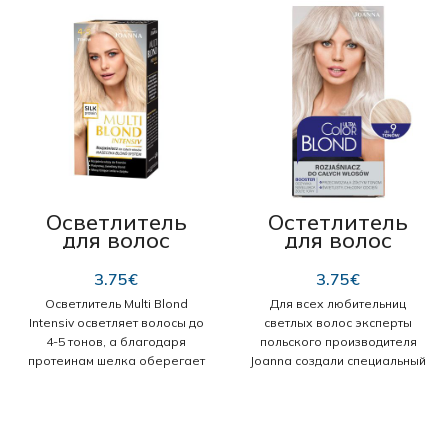
Осветлитель
Остетлитель
для волос
для волос
Joanna Multi
Joanna Ultra
Blond Intensiv,
Color Blond до 9
3.75
€
3.75
€
на 4-5 тонов 95
тонов
Осветлитель Multi Blond
Для всех любительниц
гр
Intensiv осветляет волосы до
светлых волос эксперты
4-5 тонов, а благодаря
польского производителя
протеинам шелка оберегает
Joanna создали специальный
их во время процедуры
осветлитель Ultra Color Blond
осветления. Маска для волос
9 Tones, который деликатно
(см. внутри упаковки)
воздействует на пряди, не
дополнительно ухаживает за
провоцируя появление