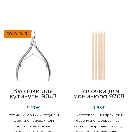
осветления всех волос,
мелирования и прядей.
Упаковка содержит:
Блондинка пудра 25 гр
Окислитель 9% 70 гр маска
для волос 10 гр Перчатки
SOLD OUT
Инструкции по
использованию
Кусачки для
Палочки для
кутикулы 9043
маникюра 9208
“Donegal” 4 мм
“Donegal”
12,5cm 5тк
9.20
€
0.85
€
Этот маникюрный инструмент
- изготовлены из прочной и
идеально подходит для
безопасной древесины; -
работы в домашних
имеют заостренные концы; -
условиях. Благодаря
аккуратно и эффективно