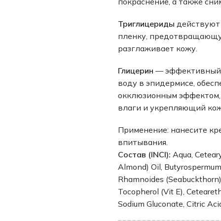
покраснение, а также сни
Триглицериды
действуют 
пленку, предотвращающую
разглаживает кожу.
Глицерин
— эффективный 
воду в эпидермисе, обес
окклюзионным эффектом,
влаги и укрепляющий ко
Применение: нанесите кре
впитывания.
Состав (INCI)
:
Aqua, Ceteary
Almond) Oil, Butyrospermum 
Rhamnoides (Seabuckthorn) 
Tocopherol (Vit E), Ceteareth
Sodium Gluconate, Citric Ac