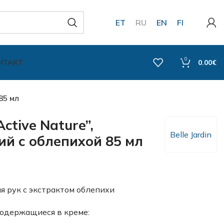
ET
RU
EN
FI
0
НТАКТ
0.00
€
85 мл
ctive Nature”,
Belle Jardin
й с облепихой 85 мл
 рук с экстрактом облепихи
одержащиеся в креме: