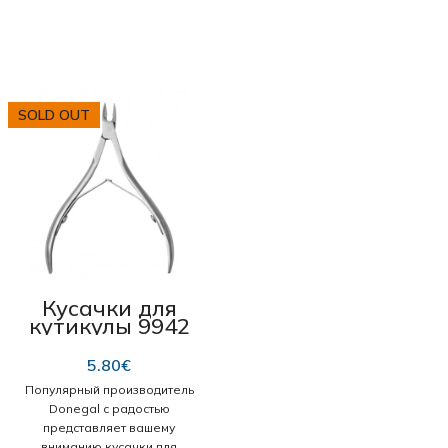
SOLD OUT
Кусачки для
кутикулы 9942
“Donegal” 7 мм
5.80
€
Популярный производитель
Donegal с радостью
представляет вашему
вниманию кусачки для