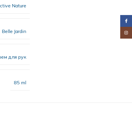
ctive Nature
Faceb
Belle Jardin
Insta
рем для рук
85 ml