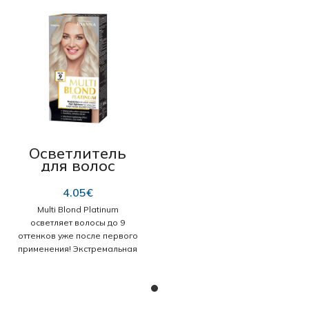
Осветлитель
для волос
Joanna Multi
Blond Platinum
4.05
€
на 9 тонов 95 гр
Multi Blond Platinum
осветляет волосы до 9
оттенков уже после первого
применения! Экстремальная
сила осветления, блеск
волос и устойчивый тон на
длительное время.
Рекомендуется для