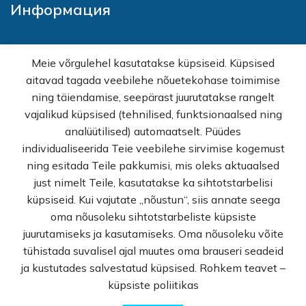
Информация
Главная
Meie võrgulehel kasutatakse küpsiseid. Küpsised
Товары
aitavad tagada veebilehe nõuetekohase toimimise
Акции
ning täiendamise, seepärast juurutatakse rangelt
Оптовая торговля
vajalikud küpsised (tehnilised, funktsionaalsed ning
Как купить?
analüütilised) automaatselt. Püüdes
Вопросы и ответы
individualiseerida Teie veebilehe sirvimise kogemust
Политика конфиденциальности
ning esitada Teile pakkumisi, mis oleks aktuaalsed
Условия продажи
just nimelt Teile, kasutatakse ka sihtotstarbelisi
Контакт
küpsiseid. Kui vajutate „nõustun“, siis annate seega
oma nõusoleku sihtotstarbeliste küpsiste
© Rekvi.ee
juurutamiseks ja kasutamiseks. Oma nõusoleku võite
tühistada suvalisel ajal muutes oma brauseri seadeid
Created by -
Webber OU
ja kustutades salvestatud küpsised. Rohkem teavet –
küpsiste poliitikas
0