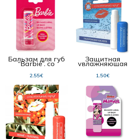
Бальзам для губ
Защитная
“Barbie”, со
увлажняющая
вкусом
помада
клубники 4 г
“Päästerõngas” ,
2.55
€
1.50
€
с гиалуроновой
кислотой 5 г