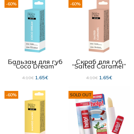
-60%
-60%
Бальзам для губ
Скраб для губ
“Coco Dream”
“Salted Caramel”
SPF15 10 мл
10мл
1.65
€
1.65
€
4.10
€
4.10
€
-60%
SOLD OUT