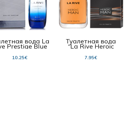
алетная вода La
Туалетная вода
ve Prestige Blue
“La Rive Heroic
edt 75 мл
Man” 100 мл
10.25
€
7.95
€