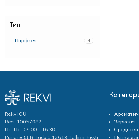
Тип
Парфюм
4
Категор
Rekvi OÜ
Ароматич
Reg.: 10057082
Зеркала
Пн-Пт : 09:00 – 16:30
Средства 
Punane 56B, Ladu 5 13619 Tallinn, Eesti
Патчи для