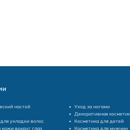
ии
еский настой
Уход за ногами
Декоративная космети
для укладки волос
Косметика для детей
 кожи вокруг глаз
Косметика для мужчин