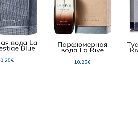
ая вода La
Парфюмерная
Ту
estige Blue
вода La Rive
Ri
t 75 мл
Prestige Brown
EDP для мужчин
0.25
€
10.25
€
75 мл