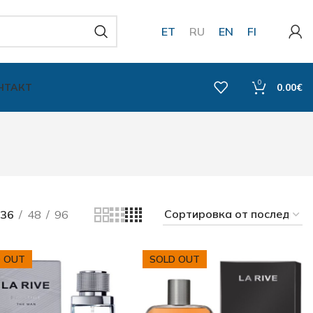
ET
RU
EN
FI
0
НТАКТ
0.00
€
36
48
96
 OUT
SOLD OUT