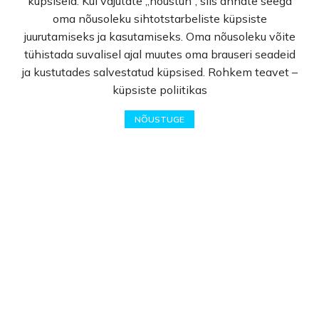
küpsiseid. Kui vajutate „nõustun“, siis annate seega
oma nõusoleku sihtotstarbeliste küpsiste
Avaleht
juurutamiseks ja kasutamiseks. Oma nõusoleku võite
E-pood
tühistada suvalisel ajal muutes oma brauseri seadeid
Kampaaniad
ja kustutades salvestatud küpsised. Rohkem teavet –
Hulgimüük
küpsiste poliitikas
Ostuabi
0
KKK
NÕUSTUGE
Pood
Lemmikud
Ostukorv
Minu Konto
Müügitingimused
Privaatsuspoliitika
Kontakt
© Rekvi.ee
Created by -
Webber OU