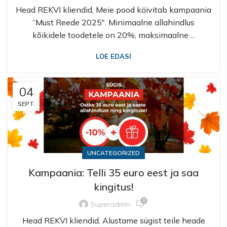
Head REKVI kliendid, Meie pood käivitab kampaania
“Must Reede 2025″. Minimaalne allahindlus
kõikidele toodetele on 20%, maksimaalne ...
LOE EDASI
04
SEPT.
UNCATEGORIZED
Kampaania: Telli 35 euro eest ja saa
kingitus!
0
Superadmin
Head REKVI kliendid, Alustame sügist teile heade