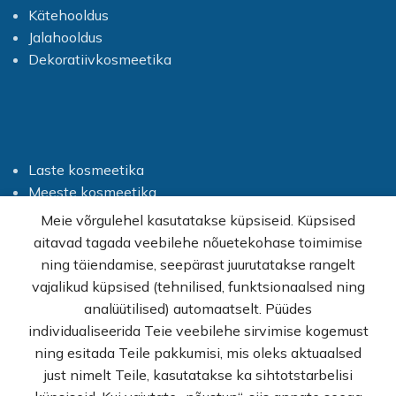
Kätehooldus
Jalahooldus
Dekoratiivkosmeetika
Laste kosmeetika
Meeste kosmeetika
Hügieenitarbed
Meie võrgulehel kasutatakse küpsiseid. Küpsised
Suuhügieen
aitavad tagada veebilehe nõuetekohase toimimise
Parfüümid
ning täiendamise, seepärast juurutatakse rangelt
Kodukeemia
vajalikud küpsised (tehnilised, funktsionaalsed ning
Kingiideed
analüütilised) automaatselt. Püüdes
Eeterlikud õlid
individualiseerida Teie veebilehe sirvimise kogemust
ning esitada Teile pakkumisi, mis oleks aktuaalsed
just nimelt Teile, kasutatakse ka sihtotstarbelisi
Info