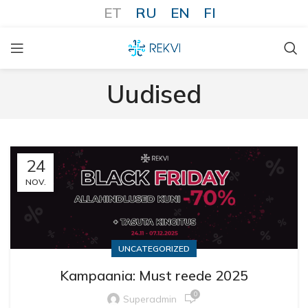
ET
RU
EN
FI
Uudised
24
NOV.
UNCATEGORIZED
Kampaania: Must reede 2025
0
Superadmin