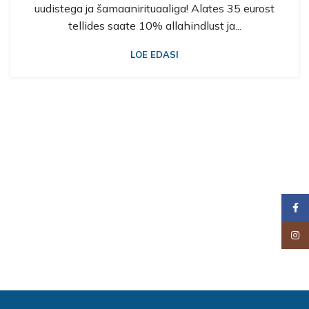
uudistega ja šamaanirituaaliga! Alates 35 eurost
tellides saate 10% allahindlust ja...
LOE EDASI
Faceb
Insta