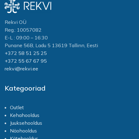
Rekvi OÜ
Reg.: 10057082
E-L : 09:00 – 16:30
Punane 56B, Ladu 5 13619 Tallinn, Eesti
+372 58 51 25 25
+372 55 67 67 95
rekvi@rekvi.ee
Kategooriad
Outlet
Kehahooldus
Juuksehooldus
Näohooldus
Kätehooldus