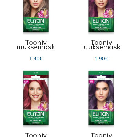
Tooniv
Tooniv
juuksemask
juuksemask
“ELITAN № 6.07”
“ELITAN nr 5.62”
– Pruun
– Must sõstar 30
1.90
€
1.90
€
(Helepruun) 30ml
ml
Tooniv
Tooniv