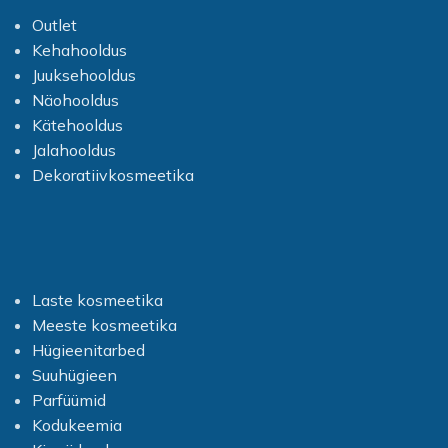
Outlet
Kehahooldus
Juuksehooldus
Näohooldus
Kätehooldus
Jalahooldus
Dekoratiivkosmeetika
Laste kosmeetika
Meeste kosmeetika
Hügieenitarbed
Suuhügieen
Parfüümid
Kodukeemia