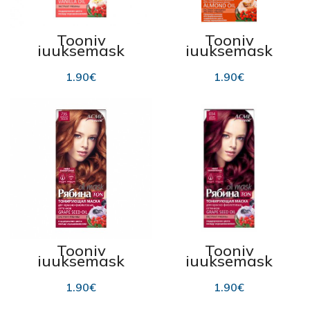
Tooniv
Tooniv
juuksemask
juuksemask
“Rjabina ton”,
“Rjabina ton”
114 karamell 30
014 heleblond
1.90
€
1.90
€
ml
30ml
Tooniv
Tooniv
juuksemask
juuksemask
“Rjabina ton”,
“Rjabina ton”
735 titsian 30ml
034 kirss 30ml
1.90
€
1.90
€