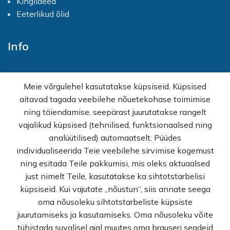
Kingiideed
Eeterlikud õlid
Info
Avaleht
Meie võrgulehel kasutatakse küpsiseid. Küpsised
E-pood
aitavad tagada veebilehe nõuetekohase toimimise
Kampaaniad
ning täiendamise, seepärast juurutatakse rangelt
Hulgimüük
vajalikud küpsised (tehnilised, funktsionaalsed ning
Ostuabi
analüütilised) automaatselt. Püüdes
KKK
individualiseerida Teie veebilehe sirvimise kogemust
Müügitingimused
ning esitada Teile pakkumisi, mis oleks aktuaalsed
Privaatsuspoliitika
just nimelt Teile, kasutatakse ka sihtotstarbelisi
Kontakt
küpsiseid. Kui vajutate „nõustun“, siis annate seega
oma nõusoleku sihtotstarbeliste küpsiste
© Rekvi.ee
juurutamiseks ja kasutamiseks. Oma nõusoleku võite
tühistada suvalisel ajal muutes oma brauseri seadeid