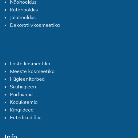
Näohooldus
Kätehooldus
Jalahooldus
Dekoratiivkosmeetika
Laste kosmeetika
Meeste kosmeetika
Hügieenitarbed
Suuhügieen
Parfüümid
Kodukeemia
Kingiideed
Eeterlikud õlid
Info