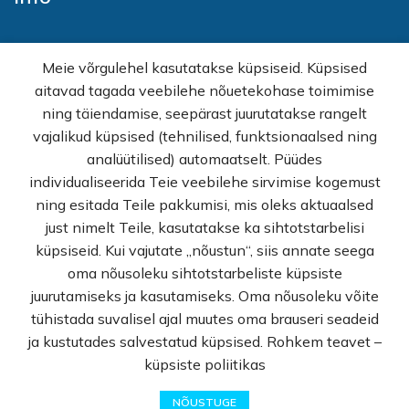
Avaleht
Meie võrgulehel kasutatakse küpsiseid. Küpsised
E-pood
aitavad tagada veebilehe nõuetekohase toimimise
Kampaaniad
ning täiendamise, seepärast juurutatakse rangelt
Hulgimüük
vajalikud küpsised (tehnilised, funktsionaalsed ning
Ostuabi
analüütilised) automaatselt. Püüdes
KKK
individualiseerida Teie veebilehe sirvimise kogemust
Müügitingimused
ning esitada Teile pakkumisi, mis oleks aktuaalsed
Privaatsuspoliitika
just nimelt Teile, kasutatakse ka sihtotstarbelisi
Kontakt
küpsiseid. Kui vajutate „nõustun“, siis annate seega
oma nõusoleku sihtotstarbeliste küpsiste
© Rekvi.ee
juurutamiseks ja kasutamiseks. Oma nõusoleku võite
tühistada suvalisel ajal muutes oma brauseri seadeid
Created by -
Webber OU
ja kustutades salvestatud küpsised. Rohkem teavet –
küpsiste poliitikas
0
NÕUSTUGE