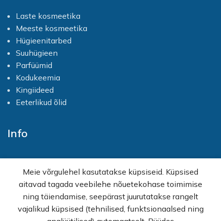
Laste kosmeetika
Meeste kosmeetika
Hügieenitarbed
Suuhügieen
Parfüümid
Kodukeemia
Kingiideed
Eeterlikud õlid
Info
Avaleht
Meie võrgulehel kasutatakse küpsiseid. Küpsised
E-pood
aitavad tagada veebilehe nõuetekohase toimimise
Kampaaniad
ning täiendamise, seepärast juurutatakse rangelt
Hulgimüük
vajalikud küpsised (tehnilised, funktsionaalsed ning
Ostuabi