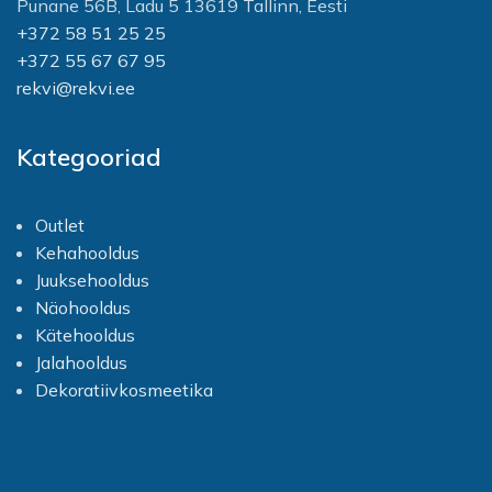
Punane 56B, Ladu 5 13619 Tallinn, Eesti
+372 58 51 25 25
+372 55 67 67 95
rekvi@rekvi.ee
Kategooriad
Outlet
Kehahooldus
Juuksehooldus
Näohooldus
Kätehooldus
Jalahooldus
Dekoratiivkosmeetika