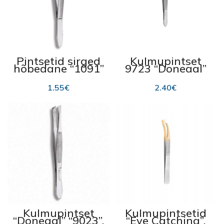
Pintsetid sirged
Kulmupintset
hõbedane “1091”
9723 “Donegal”
“Donegal”
9cm
1.55
€
2.40
€
Kulmupintset
Kulmupintsetid
“Donegal” “9023”,
“Eye Catching”,