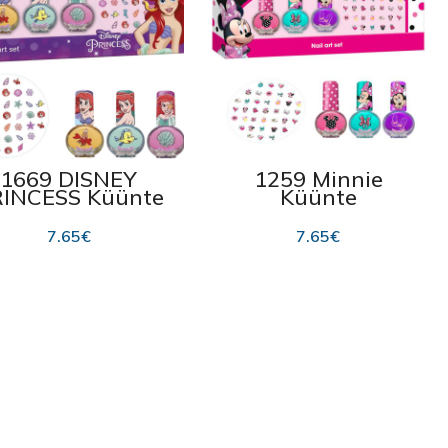
1669 DISNEY
1259 Minnie
INCESS Küünte
Küünte
kaunistamise
kaunistamise
komplekt
komplekt
7.65
€
7.65
€