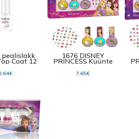
 pealislakk
1676 DISNEY
Top Coat 12
PRINCESS Küünte
PR
ml
kaunistamise
komplekt
2.64
€
7.65
€