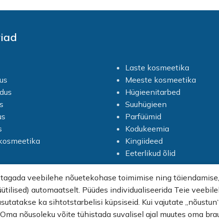
iad
Laste kosmeetika
us
Meeste kosmeetika
dus
Hügieenitarbed
s
Suuhügieen
us
Parfüümid
s
Kodukeemia
vkosmeetika
Kingiideed
Eeterlikud õlid
 tagada veebilehe nõuetekohase toimimise ning täiendamise, 
üütilised) automaatselt. Püüdes individualiseerida Teie veebi
asutatakse ka sihtotstarbelisi küpsiseid. Kui vajutate „nõustu
. Oma nõusoleku võite tühistada suvalisel ajal muutes oma bra