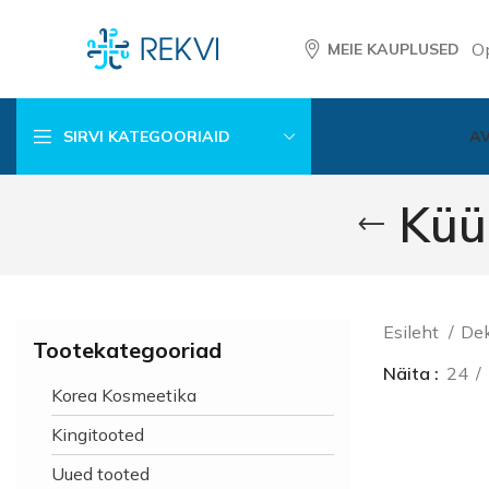
O
MEIE KAUPLUSED
SIRVI KATEGOORIAID
A
Küü
Esileht
Dek
Tootekategooriad
Näita
24
Korea Kosmeetika
Kingitooted
Uued tooted