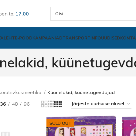
pen to:
17.00
VALEHT
E-POOD
KAMPAANIAD
TRANSPORT
INFO
UUDISED
KONTA
nelakid, küünetugevd
oratiivkosmeetika
Küünelakid, küünetugevdajad
36
48
96
SOLD OUT