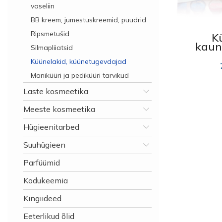
vaseliin
BB kreem, jumestuskreemid, puudrid
Ripsmetušid
K
kaun
Silmapliiatsid
komple
Küünelakid, küünetugevdajad
REF
Maniküüri ja pediküüri tarvikud
Laste kosmeetika
Meeste kosmeetika
Hügieenitarbed
Suuhügieen
Parfüümid
Kodukeemia
Kingiideed
Eeterlikud õlid