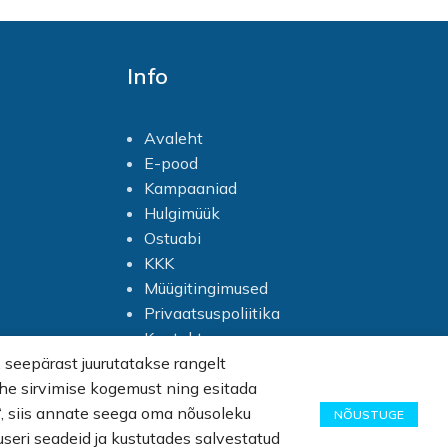
Info
Avaleht
E-pood
Kampaaniad
Hulgimüük
Ostuabi
KKK
Müügitingimused
Privaatsuspoliitika
Kontakt
seepärast juurutatakse rangelt
lehe sirvimise kogemust ning esitada
n“, siis annate seega oma nõusoleku
NÕUSTUGE
useri seadeid ja kustutades salvestatud