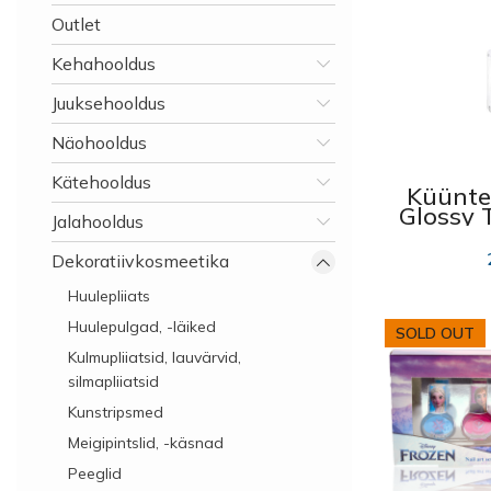
Outlet
Kehahooldus
Juuksehooldus
Näohooldus
Kätehooldus
Küünte
Glossy 
Jalahooldus
Dekoratiivkosmeetika
Huulepliiats
Huulepulgad, -läiked
SOLD OUT
Kulmupliiatsid, lauvärvid,
silmapliiatsid
Kunstripsmed
Meigipintslid, -käsnad
Peeglid