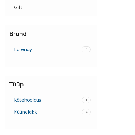
Gift
Brand
Lorenay
4
Tüüp
kätehooldus
1
Küünelakk
4