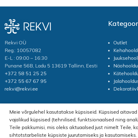
Kategoor
Rekvi OÜ
Outlet
Reg.: 10057082
Kehahoold
E-L : 09:00 – 16:30
Juuksehool
Punane 56B, Ladu 5 13619 Tallinn, Eesti
Näohooldu
+372 58 51 25 25
Kätehoold
+372 55 67 67 95
Jalahooldu
rekvi@rekvi.ee
Dekoratii
Meie võrgulehel kasutatakse küpsiseid. Küpsised aitavad
vajalikud küpsised (tehnilised, funktsionaalsed ning anal
© Rekvi.ee
Teile pakkumisi, mis oleks aktuaalsed just nimelt Teile, k
sihtotstarbeliste küpsiste juurutamiseks ja kasutamiseks
Created by -
Webber OU