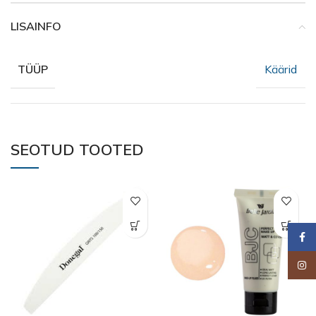
LISAINFO
Käärid
TÜÜP
SEOTUD TOOTED
Faceb
Insta