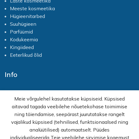
Laste kosmeetika
väljapoole, kasutades oma
Meeste kosmeetika
sõrmeotsi, pintslit või käsna.
Hügieenitarbed
Suuhügieen
Parfüümid
Kodukeemia
Kingiideed
Eeterlikud õlid
Info
Avaleht
Meie võrgulehel kasutatakse küpsiseid. Küpsised
E-pood
aitavad tagada veebilehe nõuetekohase toimimise
Kampaaniad
ning täiendamise, seepärast juurutatakse rangelt
Hulgimüük
vajalikud küpsised (tehnilised, funktsionaalsed ning
Ostuabi
analüütilised) automaatselt. Püüdes
KKK
individualiseerida Teie veebilehe sirvimise kogemust