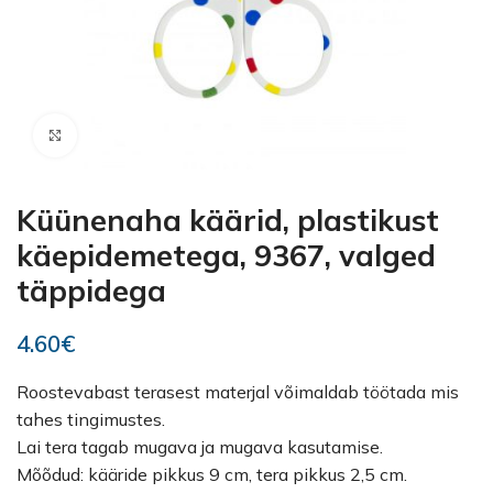
Kliki suurendamiseks
Küünenaha käärid, plastikust
käepidemetega, 9367, valged
täppidega
4.60
€
Roostevabast terasest materjal võimaldab töötada mis
tahes tingimustes.
Lai tera tagab mugava ja mugava kasutamise.
Mõõdud: kääride pikkus 9 cm, tera pikkus 2,5 cm.