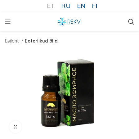
ET
RU
EN
FI
Esileht
Eeterlikud õlid
Kliki suurendamiseks