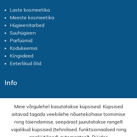
pinges lihaseid
ja on ideaalne
massaažisegudes või vannis
Laste kosmeetika
pärast pikka päeva.
Meeste kosmeetika
Sobib ka lastele
Hügieenitarbed
Õrn toime teeb lavendlist
Suuhügieen
ühe
vähestest eeterlikest
õlidest, mida võib kasutada ka
Parfüümid
väikelaste
Kodukeemia
hoolduses
(loomulikult alati
Kingiideed
lahjendatult).
Eeterlikud õlid
Looduslik ruumipuhastaja ja
kodulõhnastaja
Neutraliseerib ebameeldivad
Info
lõhnad ja loob
ruumis
rahustava, hubase
atmosfääri
. Sobib
ka
looduslikku
Avaleht
pesupehmendisse või
Meie võrgulehel kasutatakse küpsiseid. Küpsised
E-pood
ruumilõhnastajasse
.
aitavad tagada veebilehe nõuetekohase toimimise
Kampaaniad
Kasutusvaldkonnad:
ning täiendamise, seepärast juurutatakse rangelt
Hulgimüük
Aroomiteraapia ja une
vajalikud küpsised (tehnilised, funktsionaalsed ning
Ostuabi
toetamine-
padjaspreid,