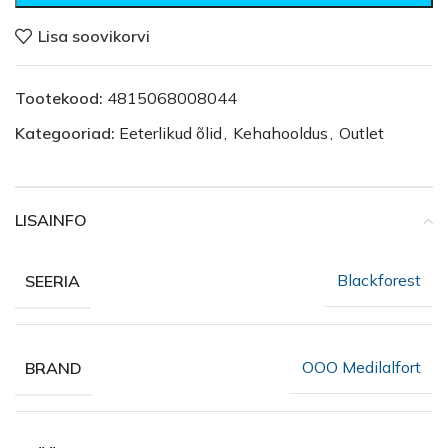
Lisa soovikorvi
Tootekood:
4815068008044
Kategooriad:
Eeterlikud õlid
,
Kehahooldus
,
Outlet
LISAINFO
Blackforest
SEERIA
OOO Medilalfort
BRAND