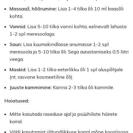
Massaaž, hõõrumine:
Lisa 1-4 tilka õli 10 ml baasõli
kohta.
Vannid:
Lisa 5-10 tilka vanni kohta, eelnevalt lahusta
1-2 spl meresoolaga.
Saun:
Lisa kuumakindlasse anumasse 1-2 spl
meresoola ja 5-10 tilka õli. Sega aurustamiseks 0,5 liitri
veega.
Maskid:
Lisa 1-2 tilka eeterlikku õli 1 spl aluspõhjale
(nt. rasvane kosmeetiline õli).
Juuste kammimine:
Kanna 2-3 tilka õli kammile.
Hoiatused:
Mitte kasutada raseduse ajal ja psüühiliste häirete
korral.
Väldi kasutamist ülitundlikkuse korral mõne koostisosa