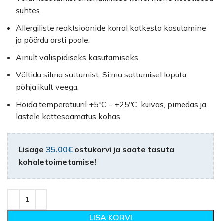
suhtes.
Allergiliste reaktsioonide korral katkesta kasutamine
ja pöördu arsti poole.
Ainult välispidiseks kasutamiseks.
Vältida silma sattumist. Silma sattumisel loputa
põhjalikult veega.
Hoida temperatuuril +5ºC – +25ºC, kuivas, pimedas ja
lastele kättesaamatus kohas.
Lisage
35.00
€
ostukorvi ja saate tasuta
kohaletoimetamise!
LISA KORVI