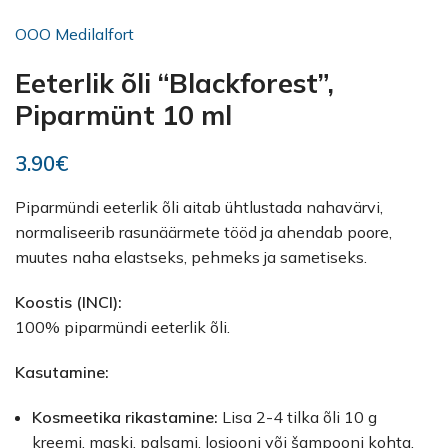
OOO Medilalfort
Eeterlik õli “Blackforest”,
Piparmünt 10 ml
3.90
€
Piparmündi eeterlik õli aitab ühtlustada nahavärvi,
normaliseerib rasunäärmete tööd ja ahendab poore,
muutes naha elastseks, pehmeks ja sametiseks.
Koostis (INCI):
100% piparmündi eeterlik õli.
Kasutamine:
Kosmeetika rikastamine:
Lisa 2-4 tilka õli 10 g
kreemi, maski, palsami, losjooni või šampooni kohta.