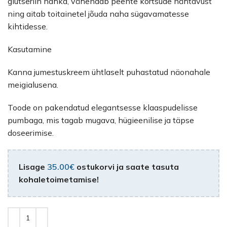
glütseriin nahka, vähendab peente kortsude nähtavust
ning aitab toitainetel jõuda naha sügavamatesse
kihtidesse.
Kasutamine
Kanna jumestuskreem ühtlaselt puhastatud näonahale
meigialusena.
Toode on pakendatud elegantsesse klaaspudelisse
pumbaga, mis tagab mugava, hügieenilise ja täpse
doseerimise.
Lisage
35.00
€
ostukorvi ja saate tasuta
kohaletoimetamise!