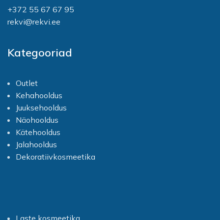
alla). Vältige harja
Parfum. Aqua, Hydrogen
+372 55 67 67 95
käepideme(te) leotamist.
Peroxide, Cetearyl Alcohol,
rekvi@rekvi.ee
Ceteareth-20, Acrylates
Copolymer, Phosphoric Acid,
Sodium Stannate. Aqua,
Kategooriad
Cetearyl Alcohol, Cetyl
Alcohol, Paraffinum Liquidum,
PEG-20 Stearate,
Stearalkonium Chloride,
Outlet
Cetrimonium Chloride,
Kehahooldus
Isopropyl Alcohol,
Juuksehooldus
Cyclopentasiloxane,
Cyclohexasiloxane, PEG-40
Näohooldus
Hydrogenated Castor Oil,
Kätehooldus
Glycerin, Polyquaternium-10,
Jalahooldus
Amodimethicone,
Dimethylpabamidopropyl
Dekoratiivkosmeetika
Laurdimonium Tosylate,
Chamomilla Recutita Flower
Extract, Hydrolyzed Milk
Protein, Panthenol, Parfum,
Citronellol, Linalool,
Triethanolamine, DMDM
Laste kosmeetika
Hydantoin,