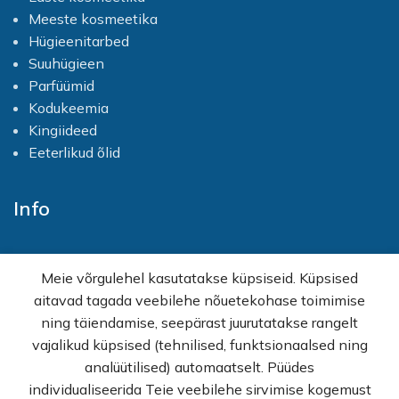
Methylchloroisothiazolinone,
Meeste kosmeetika
Methylisothiazolinone
Hügieenitarbed
Suuhügieen
Parfüümid
Kodukeemia
Kingiideed
Eeterlikud õlid
Info
Avaleht
Meie võrgulehel kasutatakse küpsiseid. Küpsised
E-pood
aitavad tagada veebilehe nõuetekohase toimimise
Kampaaniad
ning täiendamise, seepärast juurutatakse rangelt
Hulgimüük
vajalikud küpsised (tehnilised, funktsionaalsed ning
Ostuabi
analüütilised) automaatselt. Püüdes
KKK
individualiseerida Teie veebilehe sirvimise kogemust
Müügitingimused