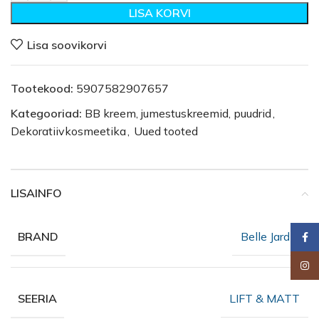
LISA KORVI
Lisa soovikorvi
Tootekood:
5907582907657
Kategooriad:
BB kreem, jumestuskreemid, puudrid
,
Dekoratiivkosmeetika
,
Uued tooted
LISAINFO
Belle Jardin
BRAND
Faceb
Insta
LIFT & MATT
SEERIA