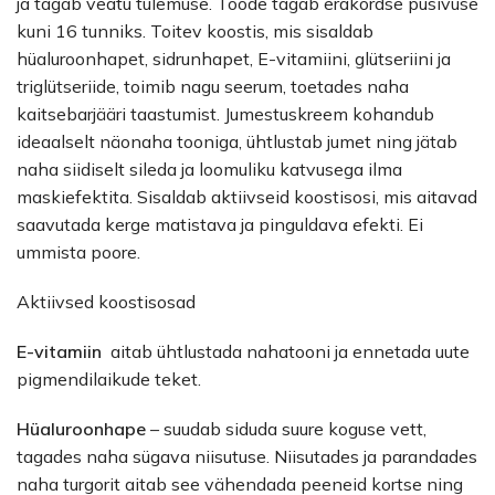
ja tagab veatu tulemuse. Toode tagab erakordse püsivuse
kuni 16 tunniks. Toitev koostis, mis sisaldab
hüaluroonhapet, sidrunhapet, E-vitamiini, glütseriini ja
triglütseriide, toimib nagu seerum, toetades naha
kaitsebarjääri taastumist. Jumestuskreem kohandub
ideaalselt näonaha tooniga, ühtlustab jumet ning jätab
naha siidiselt sileda ja loomuliku katvusega ilma
maskiefektita. Sisaldab aktiivseid koostisosi, mis aitavad
saavutada kerge matistava ja pinguldava efekti. Ei
ummista poore.
Aktiivsed koostisosad
E-vitamiin
aitab ühtlustada nahatooni ja ennetada uute
pigmendilaikude teket.
Hüaluroonhape
– suudab siduda suure koguse vett,
tagades naha sügava niisutuse. Niisutades ja parandades
naha turgorit aitab see vähendada peeneid kortse ning