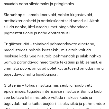
muudab naha siledamaks ja pringimaks.
Sidrunhape
– omab koorivaid, nahka kirgastavaid,
antibakteriaalseid ja antioksüdantseid omadusi. Aitab
siluda nahka, ühtlustada jumet ning vähendada
pigmentatsiooni ja naha ebatasasusi.
Triglütseriidid
– toimivad pehmendavate ainetena,
moodustades nahale kaitsekihi, mis aitab vältida
niiskuse kadu. See niisutab, pehmendab ja silub nahka.
Samuti parandavad need toote tekstuuri ja libisemist, ei
ummista poore, omavad põletikuvastaseid omadusi ning
tugevdavad naha lipiidbarjääri.
Glütseriin
– tõhus niisutaja, mis seob ja hoiab vett
epidermises, tagades intensiivse niisutuse. Samuti loob
see kaitsva kihi, mis aitab vältida niiskuse kadu ja
tugevdab naha kaitsebarjääri. Lisaks silub ja pehmendab