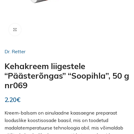
Kliki suurendamiseks
Dr. Retter
Kehakreem liigestele
“Päästerõngas” “Soopihla”, 50 g
nr069
2.20
€
Kreem-balsam on ainulaadne kaasaegne preparaat
looduslike koostisosade baasil, mis on toodetud
madalatemperatuurse tehnoloogia abil, mis võimaldab