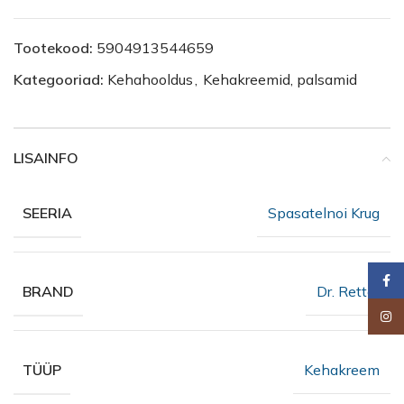
Tootekood:
5904913544659
Kategooriad:
Kehahooldus
,
Kehakreemid, palsamid
LISAINFO
Spasatelnoi Krug
SEERIA
Faceb
Dr. Retter
BRAND
Insta
Kehakreem
TÜÜP