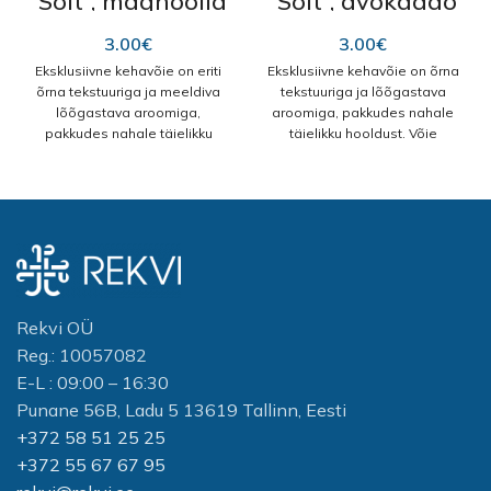
“Soft”, magnoolia
“Soft”, avokaado
ja mandli õliga
õliga 400 ml
400 ml
3.00
€
3.00
€
Eksklusiivne kehavõie on eriti
Eksklusiivne kehavõie on õrna
õrna tekstuuriga ja meeldiva
tekstuuriga ja lõõgastava
lõõgastava aroomiga,
aroomiga, pakkudes nahale
pakkudes nahale täielikku
täielikku hooldust. Võie
hooldust. Võie imendub
imendub kiiresti, jättes nahale
kiiresti, jättes nahale värske ja
värskuse ja uuenenud tunde.
uuenenud tunde ning aidates
Võis sisalduvad õlid –
vähendada naha karedust ja
avokaadoõli,
ketendust.
aprikoosiseemneõli ja
Võis sisalduvad õlid –
riisikliiõli
– toidavad ja
mandliõli, aprikoosiseemneõli
pehmendavad nahka. Need
ja riisikliiõli
– aitavad nahka
aitavad hooldada kuiva ja
Rekvi OÜ
sügavuti niisutada ja
probleemset kehanahka,
Reg.: 10057082
pehmendada, andes samal
vähendades naha kuivust,
ajal nahale tugevuse ja
karedust ja ketendust ning
E-L : 09:00 – 16:30
elastsuse.
aidates parandada naha
Punane 56B, Ladu 5 13619 Tallinn, Eesti
elastsust.
Aktiivsed koostisosad:
+372 58 51 25 25
Aktiivsed koostisosad:
Magnoolia kroonlehtede
+372 55 67 67 95
ekstrakt
Aitab toetada naha
Pojengiekstrakt
Aitab