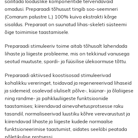
säilitada looduslike komponentide tervendavaid
omadusi. Preparaadi tõhusust tingib soo-seemneri
(Comarum palustre L.) 100% kuiva ekstrakti kõrge
sisaldus. Preparaat on suunatud lihas-skeleti süsteemi
õige toimimise taastamisele.
Preparaadi stimuleeriv toime aitab tõhusalt lahendada
lihaste ja liigeste probleeme, mis on tekkinud vanusega
seotud muutuste, spordi- ja füüsilise ülekoormuse tõttu.
Preparaadi aktiivsed koostisosad stimuleerivad
kohalikku vereringet, toidavad ja regenereerivad lihaseid
ja sidemeid; osalevad oluliselt põlve-, küünar- ja õlaliigese
ning randme- ja pahkluuliigeste funktsioonide
taastamises; kiirendavad ainevahetusprotsesse raku
tasandil, normaliseerivad luustiku kõhre verevarustust ja
kiirendavad lihaste ja liigeste kudede normaalse
funktsioneerimise taastumist, aidates seeläbi peatada
põletikulise protsessi.