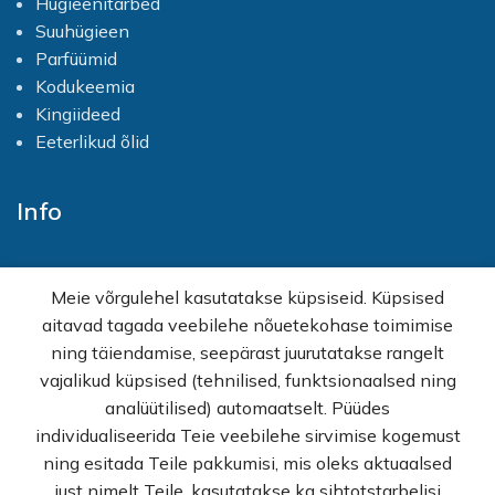
Hügieenitarbed
Ethylhexyl Cocoate, Prunus
Kernel Oil, Oryza Sativa (Rice)
Suuhügieen
Armeniaca Kernel Oil, Oryza
Brain Oil, Paeonia Officinalis
Parfüümid
Sativa (Rice) Brain Oil,
Extract, Propylene Glycol,
Magnolia Acuminata Bark
Urea, Sodium Hyaluronate,
Kodukeemia
Extract, Propylene Glycol,
Hydrolyzed Silk, Soluble
Kingiideed
Urea, Sodium Hyaluronate,
Collagen, Hydrolyzed Elastin,
Eeterlikud õlid
Hydrolyzed Silk, Soluble
Panthenol, Carbomer,
Collagen, Hydrolyzed Elastin,
Triethanoloamine, Tocopheryl
Panthenol, Carbomer,
Acetate, Phenoxyethanol,
Info
Triethanoloamine, Tocopheryl
DMDM Hydantoin,
Acetate, Phenoxyethanol,
Tetrasodium EDTA,
DMDM Hydantoin,
Methylparaben, Ethylparaben,
Tetrasodium EDTA,
Propylparaben, Parfum
Avaleht
Methylparaben, Ethylparaben,
Meie võrgulehel kasutatakse küpsiseid. Küpsised
E-pood
Propylparaben, Parfum
aitavad tagada veebilehe nõuetekohase toimimise
Kampaaniad
ning täiendamise, seepärast juurutatakse rangelt
Hulgimüük
vajalikud küpsised (tehnilised, funktsionaalsed ning
Ostuabi
analüütilised) automaatselt. Püüdes
KKK
individualiseerida Teie veebilehe sirvimise kogemust
Müügitingimused
ning esitada Teile pakkumisi, mis oleks aktuaalsed
Privaatsuspoliitika
just nimelt Teile, kasutatakse ka sihtotstarbelisi