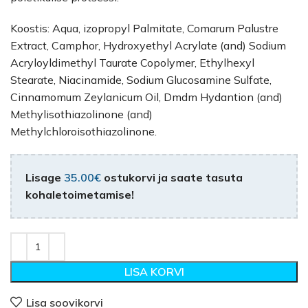
Koostis: Aqua, izopropyl Palmitate, Comarum Palustre
Extract, Camphor, Hydroxyethyl Acrylate (and) Sodium
Acryloyldimethyl Taurate Copolymer, Ethylhexyl
Stearate, Niacinamide, Sodium Glucosamine Sulfate,
Cinnamomum Zeylanicum Oil, Dmdm Hydantion (and)
Methylisothiazolinone (and)
Methylchloroisothiazolinone.
Lisage
35.00
€
ostukorvi ja saate tasuta
kohaletoimetamise!
LISA KORVI
Lisa soovikorvi