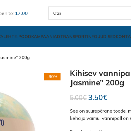
pen to:
17.00
VALEHT
E-POOD
KAMPAANIAD
TRANSPORT
INFO
UUDISED
KONTA
 Jasmine” 200g
Kihisev vannipal
-30%
Jasmine” 200g
3.50
€
5.00
€
See on suurepärane toode, m
keha ja vaimu. Vannipall on 