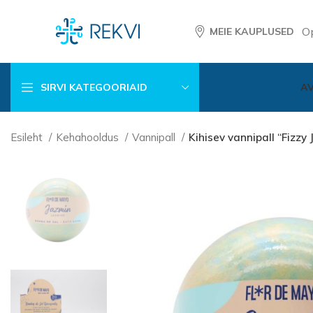
O
MEIE KAUPLUSED
SIRVI KATEGOORIAID
A
Esileht
Kehahooldus
Vannipall
Kihisev vannipall “Fizzy