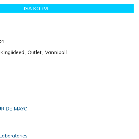
LISA KORVI
84
Kingiideed
,
Outlet
,
Vannipall
UR DE MAYO
Laboratories