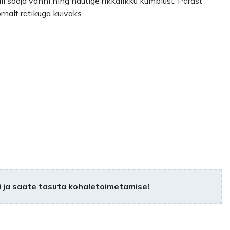
l sooja vanni ning nautige rikkalikku kümblust. Pärast
rnalt rätikuga kuivaks.
 ja saate tasuta kohaletoimetamise!