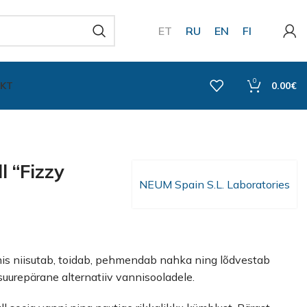
ET
RU
EN
FI
0
KT
0.00
€
l “Fizzy
NEUM Spain S.L. Laboratories
is niisutab, toidab, pehmendab nahka ning lõdvestab
suurepärane alternatiiv vannisooladele.