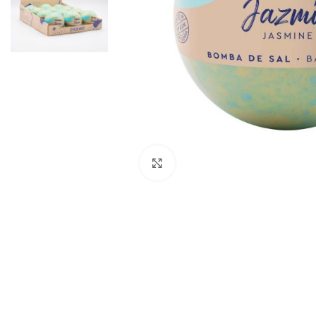
Kliki suurendamiseks