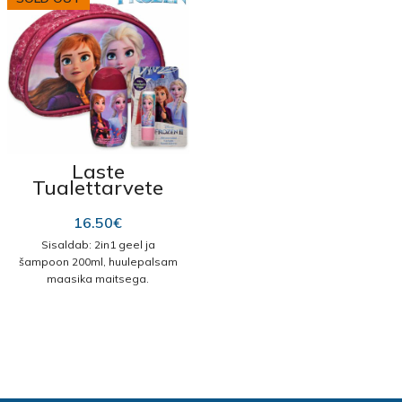
Laste
Tualettarvete
Reisikomplekt
“Frozen”
16.50
€
Sisaldab: 2in1 geel ja
šampoon 200ml, huulepalsam
maasika maitsega.