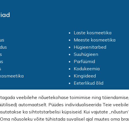
iad
Laste kosmeetika
us
Meeste kosmeetika
dus
Hügieenitarbed
s
Suuhügieen
us
Parfüümid
s
Kodukeemia
vkosmeetika
Kingiideed
Eeterlikud õlid
 tagada veebilehe nõuetekohase toimimise ning täiendamise, 
üütilised) automaatselt. Püüdes individualiseerida Teie veebi
asutatakse ka sihtotstarbelisi küpsiseid. Kui vajutate „nõustu
. Oma nõusoleku võite tühistada suvalisel ajal muutes oma bra