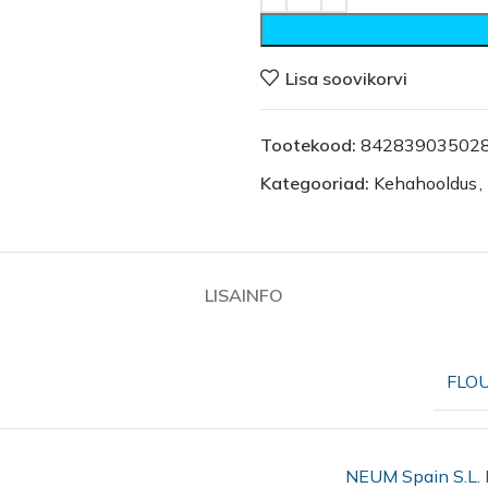
Lisa soovikorvi
Tootekood:
84283903502
Kategooriad:
Kehahooldus
,
LISAINFO
FLO
NEUM Spain S.L. 