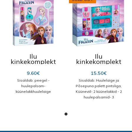
Polyquaternium-7, Mangifera
Indica Fruit Extract, Carica
Papaya Fruit Extract,
Propylene Glycol, Citric Acid,
Disodium EDTA, Parfum,
Butylphenyl Methylpropional,
Hexyl Cinnamal, Linalool,
Limonene, DMDM Hydantoin,
Methylchloroisothiazolinone,
Methylisothiazolinone, CI
Ilu
Ilu
16255, CI 19140
kinkekomplekt
kinkekomplekt
“Frozen II Beauty
“Frozen II
REF. 1699”
Beauty” REF.
9.60
€
15.50
€
1698
Sisaldab: peegel -
Sisaldab: Huulelaige ja
huulepalsam-
Põsepuna palett pintsliga,
küünelakkhuulelaige
Küüneviil- 2 küünelakkid - 2
huulepalsamid- 3
juuksekummid- kleepsud
küüntele