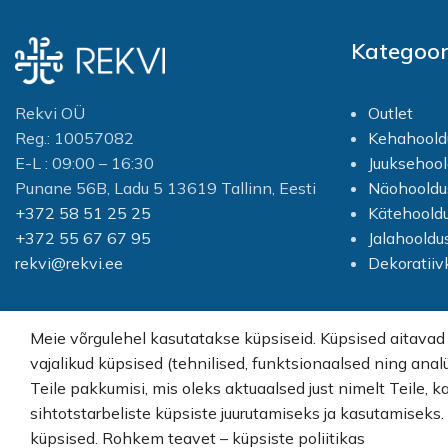
negatiivsete mõjude eest;
-
lastele mõeldud
Hoiab ära kuivuse, tuhmuse ja
mänguline kujundus
Kategoor
punetuse kordumise;
- Pakub
mugav käes hoida
rikkalikku, kosutavat ja
värskendavat aroomi;
- Tagab
hoolitseb õrnalt igemete
pikaajalise jahedustunde pärast
Rekvi OÜ
Outlet
eest
pesemist.
Kandke niiskele
Reg.: 10057082
Kehahoold
takistab hambaaukude
nahale, masseerige õrnalt ja
teket
E-L : 09:00 – 16:30
Juuksehool
loputage veega. Koostis
:
Aqua, Sodium Laureth
Punane 56B, Ladu 5 13619 Tallinn, Eesti
Näohooldu
Komplekti kuuluvad:
Sulfate, Sodium Chloride,
+372 58 51 25 25
Kätehoold
Reisikarbiga hambahari
Cocamidopropyl Betaine,
+372 55 67 67 95
Jalahooldu
lastele 1 tk
Glycereth-2 Cocoate,
Polyquaternium-7, Olea
rekvi@rekvi.ee
Dekoratii
Tass 1 tk
Europaea Fruit Extract,
Laste hambapasta 75 ml
Glycerin, Citric Acid, Disodium
EDTA, Parfum, Linalool, DMDM
Meie võrgulehel kasutatakse küpsiseid. Küpsised aitavad
Hydantoin, Methylchloro-
isothiazolinone,
vajalikud küpsised (tehnilised, funktsionaalsed ning anal
© Rekvi.ee
Methylisothiazolinone,
Teile pakkumisi, mis oleks aktuaalsed just nimelt Teile, k
Sodium Benzoate, Sodium
sihtotstarbeliste küpsiste juurutamiseks ja kasutamiseks
Sulfate, CI 42090, CI 16255, CI
Created by -
Webber OU
19140.
küpsised. Rohkem teavet – küpsiste poliitikas