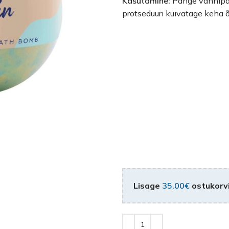
Kasutamine:
Pange vannipal
protseduuri kuivatage keha õ
Lisage
35.00
€
ostukorvi