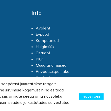
Info
Avaleht
E-pood
Kampaaniad
Hulgimüük
Ostuabi
KKK
Müügitingimused
Privaatsuspoliitika
Kontakt
seepärast juurutatakse rangelt
lehe sirvimise kogemust ning esitada
n“, siis annate seega oma nõusoleku
NÕUSTUGE
useri seadeid ja kustutades salvestatud