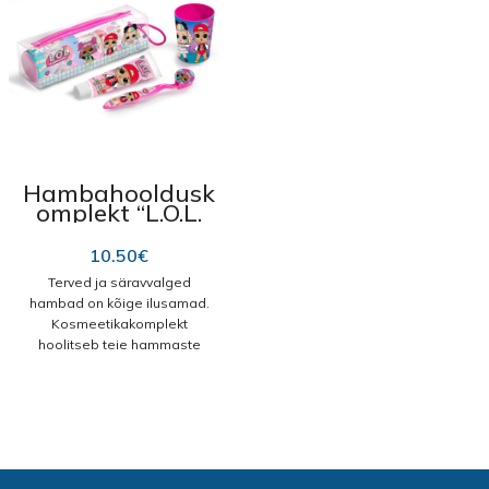
Hambahooldusk
omplekt “L.O.L.
Surprise”
10.50
€
Terved ja säravvalged
hambad on kõige ilusamad.
Kosmeetikakomplekt
hoolitseb teie hammaste
eest nii, et need on kaunid ja
te soovite kogu aeg
naeratada. Omadused:
värskendab hingeõhku
puhastab hambaid