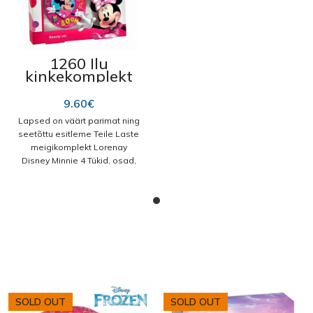
1260 Ilu
kinkekomplekt
“Minnie”
9.60
€
Lapsed on väärt parimat ning
seetõttu esitleme Teile Laste
meigikomplekt Lorenay
Disney Minnie 4 Tükid, osad,
mis on ideaalne neile, kes
otsivad oma väiksekestele
kvaliteettooteid! Ostke
Lorenay parima hinna eest!
Tükkide arv: 4 Tükid, osad
Komplektis:
Huulepalsam
Huuleläige
SOLD OUT
SOLD OUT
Peegel