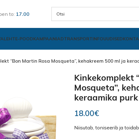
pen to:
17.00
VALEHT
E-POOD
KAMPAANIAD
TRANSPORT
INFO
UUDISED
KONTA
lekt “Bon Martin Rosa Mosqueta”, kehakreem 500 ml ja kera
Kinkekomplekt 
Mosqueta”, keh
keraamika purk
18.00
€
Niisutab, toniseerib ja toida