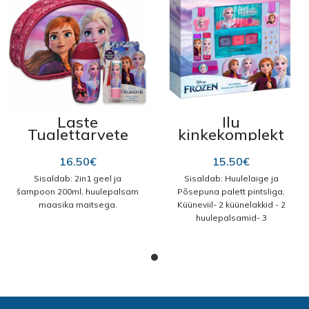
Küünelakk
Laste
Ilu
Tualettarvete
kinkekomplekt
Reisikomplekt
“Frozen II
“Frozen”
Beauty” REF.
16.50
€
15.50
€
1698
Sisaldab: 2in1 geel ja
Sisaldab: Huulelaige ja
šampoon 200ml, huulepalsam
Põsepuna palett pintsliga,
maasika maitsega.
Küüneviil- 2 küünelakkid - 2
huulepalsamid- 3
juuksekummid- kleepsud
küüntele