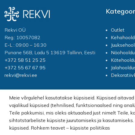
Kategoor
Rekvi OÜ
Outlet
Reg.: 10057082
Kehahoold
E-L : 09:00 – 16:30
Juuksehool
Punane 56B, Ladu 5 13619 Tallinn, Eesti
Näohooldu
+372 58 51 25 25
Kätehoold
+372 55 67 67 95
Jalahooldu
rekvi@rekvi.ee
Dekoratii
Meie võrgulehel kasutatakse küpsiseid. Küpsised aitavad
vajalikud küpsised (tehnilised, funktsionaalsed ning anal
© Rekvi.ee
Teile pakkumisi, mis oleks aktuaalsed just nimelt Teile, k
sihtotstarbeliste küpsiste juurutamiseks ja kasutamiseks
Created by -
Webber OU
küpsised. Rohkem teavet – küpsiste poliitikas