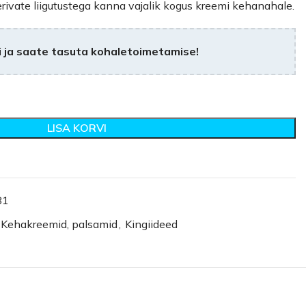
ivate liigutustega kanna vajalik kogus kreemi kehanahale.
 ja saate tasuta kohaletoimetamise!
LISA KORVI
81
Kehakreemid, palsamid
,
Kingiideed