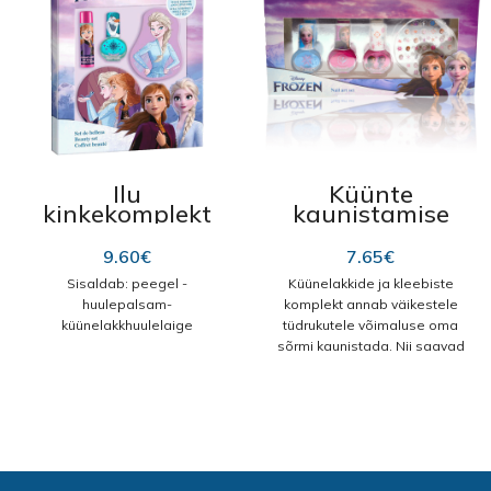
sattumisel pesta rohke
Laste meigikomplekt
veega.
Perfume Infantil 20 ml
Ilu
Küünte
kinkekomplekt
kaunistamise
“Frozen II Beauty
komplekt
REF. 1699”
“FROZEN REF.
9.60
€
7.65
€
1697”
Sisaldab: peegel -
Küünelakkide ja kleebiste
huulepalsam-
komplekt annab väikestele
küünelakkhuulelaige
tüdrukutele võimaluse oma
sõrmi kaunistada. Nii saavad
nad küünte eest hoolitsema
hakata.