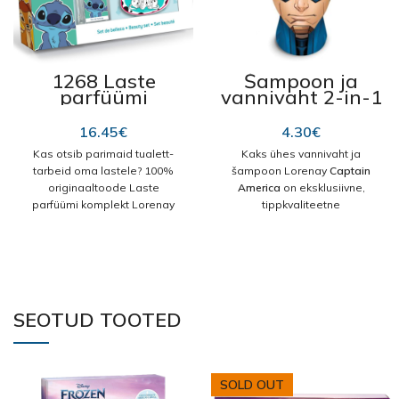
1268 Laste
Šampoon ja
parfüümi
vannivaht 2-in-1
komplekt
“Captain
“Disney Classic”
America” 300 ml
16.45
€
4.30
€
Kas otsib parimaid tualett-
Kaks ühes vannivaht ja
tarbeid oma lastele? 100%
šampoon Lorenay
Captain
originaaltoode Laste
America
on eksklusiivne,
parfüümi komplekt Lorenay
tippkvaliteetne
Disney Classics 4 Tükid,
kehahooldustoode. Kui otsite
osad on eksklusiivne laste
parimaid
parfüüm, mis sobib ideaalselt
kehahooldustooteid, siis 100
sinu lastele. Avasta 100%
% originaalsed Lorenay
originaaltoode Lorenay!
tooted on just need, mida Te
Tüüp: EDT (Eau de Toilette)
otsite. Kasutamine: kandke
SEOTUD TOOTED
väike kogus vahendit lapse
Komplektis:
kehale või niisketele juustele,
kergelt masseerige ja peske
küünelakk
maha veega. Vältige
SOLD OUT
Küüneviil
sattumist silma. Silma