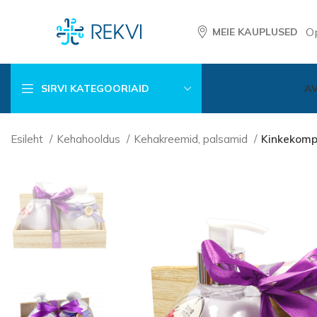
O
MEIE KAUPLUSED
SIRVI KATEGOORIAID
A
Esileht
Kehahooldus
Kehakreemid, palsamid
Kinkekomp