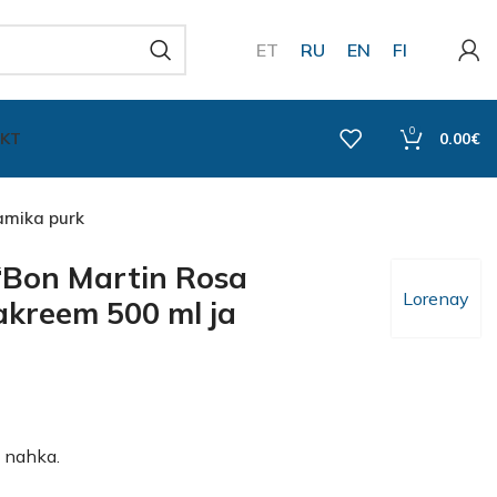
ET
RU
EN
FI
0
KT
0.00
€
amika purk
“Bon Martin Rosa
Lorenay
akreem 500 ml ja
b nahka.