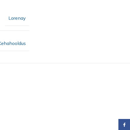
Lorenay
Kehahooldus
Faceb