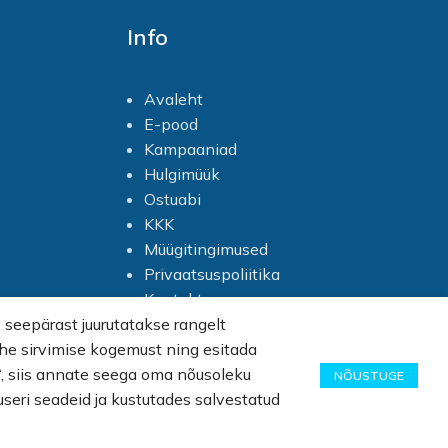
lastele mõeldud
mänguline kujundus
Info
mugav käes hoida
hoolitseb õrnalt igemete
Avaleht
eest
E-pood
takistab hambaaukude
teket
Kampaaniad
Hulgimüük
Komplekti kuuluvad:
Ostuabi
Reisikarbiga hambahari
KKK
lastele 1 tk
Müügitingimused
Tass 1 tk
Privaatsuspoliitika
Laste hambapasta 75 ml
Kontakt
seepärast juurutatakse rangelt
lehe sirvimise kogemust ning esitada
n“, siis annate seega oma nõusoleku
NÕUSTUGE
useri seadeid ja kustutades salvestatud