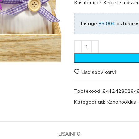
Kasutamine: Kergete masseer
Lisage
35.00
€
ostukorvi
Lisa soovikorvi
Tootekood:
84124280284
Kategooriad:
Kehahooldus
,
LISAINFO