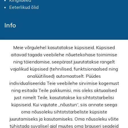
Kingiideed
Eeterlikud õlid
Info
Avaleht
Meie võrgulehel kasutatakse küpsiseid. Küpsised
E-pood
aitavad tagada veebilehe nõuetekohase toimimise
Kampaaniad
ning täiendamise, seepärast juurutatakse rangelt
Hulgimüük
vajalikud küpsised (tehnilised, funktsionaalsed ning
Ostuabi
analüütilised) automaatselt. Püüdes
KKK
individualiseerida Teie veebilehe sirvimise kogemust
Müügitingimused
ning esitada Teile pakkumisi, mis oleks aktuaalsed
Privaatsuspoliitika
just nimelt Teile, kasutatakse ka sihtotstarbelisi
Kontakt
küpsiseid. Kui vajutate „nõustun“, siis annate seega
oma nõusoleku sihtotstarbeliste küpsiste
© Rekvi.ee
juurutamiseks ja kasutamiseks. Oma nõusoleku võite
tühistada suvalisel ajal muutes oma brauseri seadeid