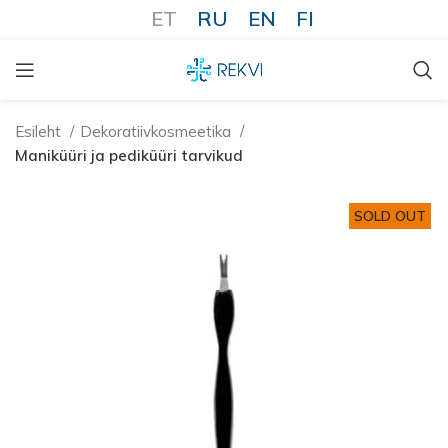
ET
RU
EN
FI
Esileht
Dekoratiivkosmeetika
Maniküüri ja pediküüri tarvikud
SOLD OUT