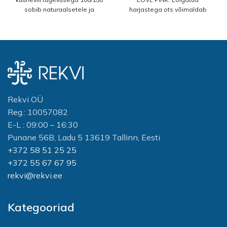
sobib naturaalsetele ja
harjastega ots võimaldab
kunstküüntele küüneplaadi
kanda highlighterit ninasillale.
ettevalmistamiseks, küünele
Pintsli ümar kuju võimaldab
kuju andmiseks ja küüne
hõõruda varje silmalaugude
viimistlemiseks. Sobib nii
pinnale. Mõõdud: pikkus 15
maniküüriks kui pediküüriks.
cm.
Rekvi OÜ
Reg.: 10057082
E-L : 09:00 – 16:30
Punane 56B, Ladu 5 13619 Tallinn, Eesti
+372 58 51 25 25
+372 55 67 67 95
rekvi@rekvi.ee
Kategooriad