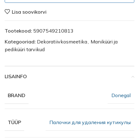
Lisa soovikorvi
Tootekood:
5907549210813
Kategooriad:
Dekoratiivkosmeetika
,
Maniküüri ja
pediküüri tarvikud
LISAINFO
Donegal
BRAND
Палочки для удаления кутикулы
TÜÜP