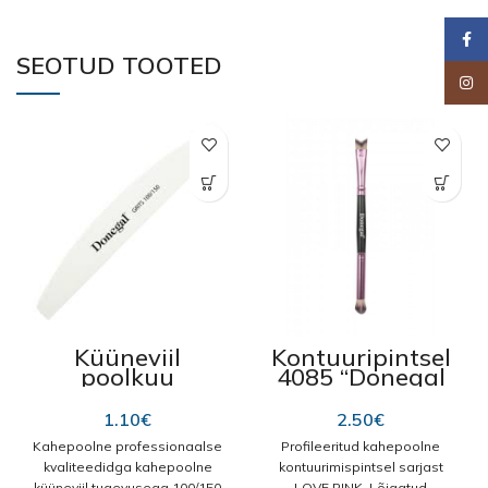
Faceb
SEOTUD TOOTED
Insta
Küüneviil
Kontuuripintsel
poolkuu
4085 “Donegal
100/150″2074 ”
Love Pink”
“Donegal”
kahepoolne
1.10
€
2.50
€
15cm
Kahepoolne professionaalse
Profileeritud kahepoolne
kvaliteedidga kahepoolne
kontuurimispintsel sarjast
küüneviil tugevusega 100/150
LOVE PINK. Lõigatud