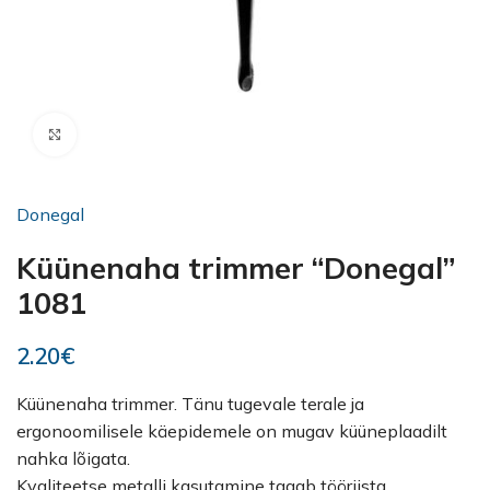
Kliki suurendamiseks
Donegal
Küünenaha trimmer “Donegal”
1081
2.20
€
Küünenaha trimmer. Tänu tugevale terale ja
ergonoomilisele käepidemele on mugav küüneplaadilt
nahka lõigata.
Kvaliteetse metalli kasutamine tagab tööriista