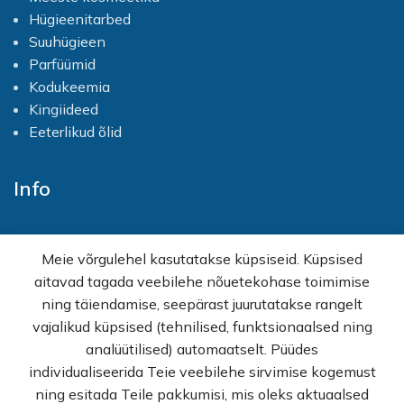
Mascula Flower Extract,
Extract, D-Panthenol,
Hügieenitarbed
Humulus Lupulus Cone Extract,
Hydrolyzed Silk, PEG-40
Aloe Barbadensis Leaf
Hydrogenated Castor Oil,
Suuhügieen
Extract, D-Panthenol,
Sodium Benzoate, DMDM
Parfüümid
Hydrolyzed Silk, PEG-40
Hydantoin, Potassium
Kodukeemia
Hydrogenated Castor Oil,
Sorbate, Lactic Acid,
Sodium Benzoate, DMDM
Tetrasodium EDTA, Parfum
Kingiideed
Hydantoin, Potassium
Eeterlikud õlid
Sorbate, Lactic Acid,
Tetrasodium EDTA, Parfum
Info
Avaleht
Meie võrgulehel kasutatakse küpsiseid. Küpsised
E-pood
aitavad tagada veebilehe nõuetekohase toimimise
Kampaaniad
ning täiendamise, seepärast juurutatakse rangelt
Hulgimüük
vajalikud küpsised (tehnilised, funktsionaalsed ning
Ostuabi
analüütilised) automaatselt. Püüdes
KKK
individualiseerida Teie veebilehe sirvimise kogemust
Müügitingimused
ning esitada Teile pakkumisi, mis oleks aktuaalsed
Privaatsuspoliitika