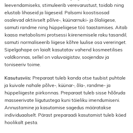
leevendamiseks, stimuleerib verevarustust, toidab ning
elustab lihaseid ja liigeseid. Palsami koostisosad
osalevad aktiivselt põlve-, küünarnuki- ja õlaliigese,
samuti randme ning hüppeliigese töö taastamises. Aitab
kaasa metabolismi protsessi kiirenemisele raku tasandil,
samuti normaliseerib liigese kõhre luulise osa vereringet.
Sipelgahape on laialt kasutatav vahend kosmeetilises
valdkonnas, sellel on valuvaigistav, soojendav ja
toniseeriv toime.
Kasutusviis:
Preparaat tuleb kanda otse tuubist puhtale
ja kuivale nahale põlve-, küünar-, õla-, randme- ja
hüppeliigeste piirkonnas. Preparaat tuleb sisse hõõruda
masseerivate liigutustega kuni täieliku imendumiseni.
Annustamine ja kasutamise sagedus määratakse
individuaalselt. Pärast preparaadi kasutamist tuleb käed
hoolikalt pesta.