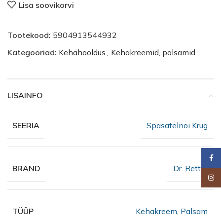
Lisa soovikorvi
Tootekood:
5904913544932
Kategooriad:
Kehahooldus
,
Kehakreemid, palsamid
LISAINFO
Spasatelnoi Krug
SEERIA
Faceb
Dr. Retter
BRAND
Insta
Kehakreem
,
Palsam
TÜÜP