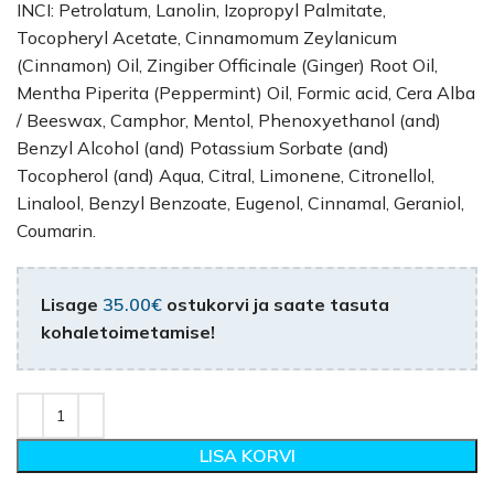
INCI: Petrolatum, Lanolin, Izopropyl Palmitate,
Tocopheryl Acetate, Cinnamomum Zeylanicum
(Cinnamon) Oil, Zingiber Officinale (Ginger) Root Oil,
Mentha Piperita (Peppermint) Oil, Formic acid, Cera Alba
/ Beeswax, Camphor, Mentol, Phenoxyethanol (and)
Benzyl Alcohol (and) Potassium Sorbate (and)
Tocopherol (and) Aqua, Citral, Limonene, Citronellol,
Linalool, Benzyl Benzoate, Eugenol, Cinnamal, Geraniol,
Coumarin.
Lisage
35.00
€
ostukorvi ja saate tasuta
kohaletoimetamise!
LISA KORVI