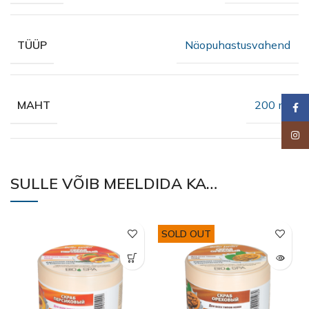
Näopuhastusvahend
TÜÜP
200 ml
MAHT
Faceb
Insta
SULLE VÕIB MEELDIDA KA…
SOLD OUT