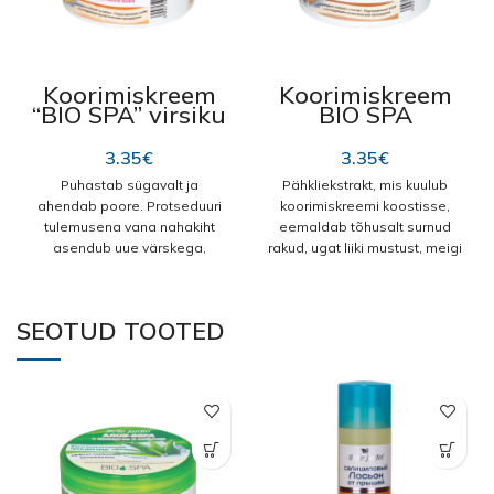
Koorimiskreem
Koorimiskreem
“BIO SPA” virsiku
BIO SPA
ekstraktiga 200
pähkliga 200 ml
ml
3.35
€
3.35
€
Puhastab sügavalt ja
Pähkliekstrakt, mis kuulub
ahendab poore. Protseduuri
koorimiskreemi koostisse,
tulemusena vana nahakiht
eemaldab tõhusalt surnud
asendub uue värskega,
rakud, ugat liiki mustust, meigi
nahareljeef tasandub
jääke, nahka kahjustamata.
silmnähtavalt, mis aitab
Puhastab sügavalt ja
vabaneda defektidest. Nahk
ahendab poore. Prootseduuri
SEOTUD TOOTED
muutub valgemaks ja näeb
tulemusena vana nahakiht
välja tervena. Õrn
asendub uue värskega,
koorimiskreem eemaldab
nahareljeef tasandub
epidermise surnud rakud,
silmnähtavalt, mis aitab
stimuleerides uute teket.
vabaneda defektidest. Nahk
Niisutab, pehmendab ja
muutub valgemaks ja näeb
kergendab naha. Annab
välja tervemana. Annab
nahale tema elutegevuseks
nahale elutegevuseks