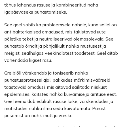
tõhus lahendus rasuse ja kombineeritud naha
igapäevaseks puhastamiseks.
See geel sobib ka probleemsele nahale, kuna sellel on
antibakteriaalsed omadused, mis takistavad uute
põletike teket ja neutraliseerivad olemasolevaid. See
puhastab õrnalt ja põhjalikult nahka mustusest ja
meigist, sealhulgas veekindlatest toodetest. Geel aitab
vähendada liigset rasu.
Greibiõli värskendab ja toniseerib nahka
puhastusprotsessi ajal, pakkudes märkimisväärseid
taastavaid omadusi, mis aitavad säilitada niiskust
epidermises, kaitstes nahka kuivamise ja ärrituse eest.
Geel eemaldab edukalt rasuse läike, värskendades ja
matistades nahka ilma seda kuivatamata. Pärast
pesemist on nahk matt ja värske.