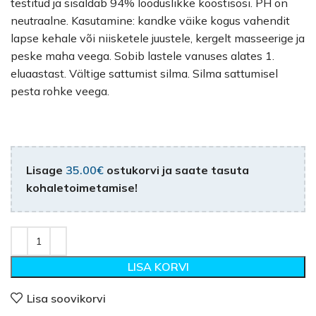
testitud ja sisaldab 94% looduslikke koostisosi. PH on
neutraalne. Kasutamine: kandke väike kogus vahendit
lapse kehale või niisketele juustele, kergelt masseerige ja
peske maha veega. Sobib lastele vanuses alates 1.
eluaastast. Vältige sattumist silma. Silma sattumisel
pesta rohke veega.
Lisage
35.00
€
ostukorvi ja saate tasuta
kohaletoimetamise!
LISA KORVI
Lisa soovikorvi