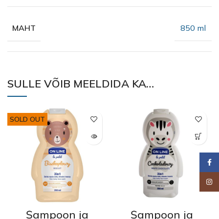
850 ml
MAHT
SULLE VÕIB MEELDIDA KA…
SOLD OUT
Faceb
Insta
Šampoon ja
Šampoon ja