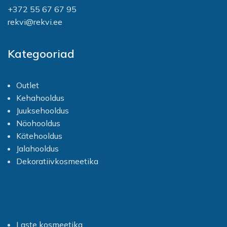
rohke veega.
+372 55 67 67 95
rekvi@rekvi.ee
Kategooriad
Outlet
Kehahooldus
Juuksehooldus
Näohooldus
Kätehooldus
Jalahooldus
Dekoratiivkosmeetika
Laste kosmeetika