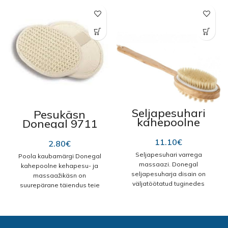
Seljapesuhari
Pesukäsn
kahepoolne
Donegal 9711
varrega
“Sisal Natural”,
massaazi
ovaalne
11.10
€
2.80
€
Donedal 9548,
Seljapesuhari varrega
43cm
Poola kaubamärgi Donegal
massaazi. Donegal
kahepoolne kehapesu- ja
seljapesuharja disain on
massaažikäsn on
väljatöötatud tuginedes
suurepärane täiendus teie
maksimaalse kasu
nahahooldusrutiinile. Selle
saavutamisele. Pesuharja
poorne struktuur aitab luua
kasutamisel puhastate ning
rikkaliku vahu teie
koorite nahka. Samaaegselt,
lemmikseebist või -