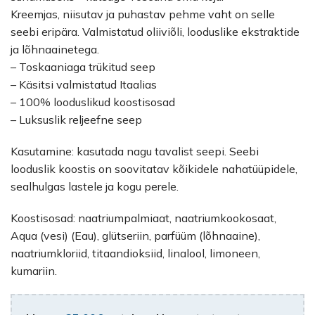
Kreemjas, niisutav ja puhastav pehme vaht on selle
seebi eripära. Valmistatud oliiviõli, looduslike ekstraktide
ja lõhnaainetega.
– Toskaaniaga trükitud seep
– Käsitsi valmistatud Itaalias
– 100% looduslikud koostisosad
– Luksuslik reljeefne seep
Kasutamine: kasutada nagu tavalist seepi. Seebi
looduslik koostis on soovitatav kõikidele nahatüüpidele,
sealhulgas lastele ja kogu perele.
Koostisosad: naatriumpalmiaat, naatriumkookosaat,
Aqua (vesi) (Eau), glütseriin, parfüüm (lõhnaaine),
naatriumkloriid, titaandioksiid, linalool, limoneen,
kumariin.