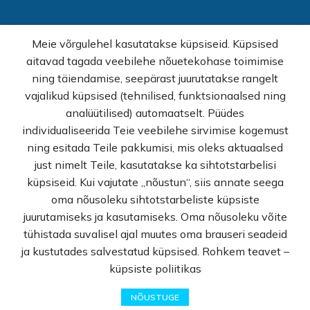
Avaleht
Meie võrgulehel kasutatakse küpsiseid. Küpsised
E-pood
aitavad tagada veebilehe nõuetekohase toimimise
Kampaaniad
ning täiendamise, seepärast juurutatakse rangelt
Hulgimüük
vajalikud küpsised (tehnilised, funktsionaalsed ning
Ostuabi
analüütilised) automaatselt. Püüdes
KKK
individualiseerida Teie veebilehe sirvimise kogemust
Müügitingimused
ning esitada Teile pakkumisi, mis oleks aktuaalsed
Privaatsuspoliitika
just nimelt Teile, kasutatakse ka sihtotstarbelisi
Kontakt
küpsiseid. Kui vajutate „nõustun“, siis annate seega
oma nõusoleku sihtotstarbeliste küpsiste
© Rekvi.ee
juurutamiseks ja kasutamiseks. Oma nõusoleku võite
tühistada suvalisel ajal muutes oma brauseri seadeid
Created by -
Webber OU
ja kustutades salvestatud küpsised. Rohkem teavet –
küpsiste poliitikas
0
NÕUSTUGE
Pood
Lemmikud
Ostukorv
Minu Konto