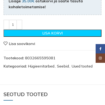
Lisage
35.00
€
ostukorvi ja saate tasuta
kohaletoimetamise!
LISA KORVI
Lisa soovikorvi
Faceb
Tootekood:
8032665595081
Insta
Kategooriad:
Hügieenitarbed
,
Seebid
,
Uued tooted
SEOTUD TOOTED