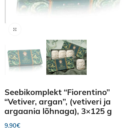
Kliki suurendamiseks
Seebikomplekt “Fiorentino”
“Vetiver, argan”, (vetiveri ja
argaania lõhnaga), 3×125 g
9.90
€