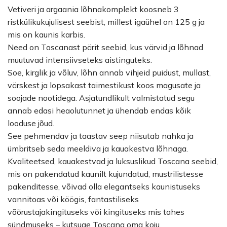
Vetiveri ja argaania lõhnakomplekt koosneb 3
ristkülikukujulisest seebist, millest igaühel on 125 g ja
mis on kaunis karbis.
Need on Toscanast pärit seebid, kus värvid ja lõhnad
muutuvad intensiivseteks aistinguteks.
Soe, kirglik ja võluv, lõhn annab vihjeid puidust, mullast,
värskest ja lopsakast taimestikust koos magusate ja
soojade nootidega. Asjatundlikult valmistatud segu
annab edasi heaolutunnet ja ühendab endas kõik
looduse jõud.
See pehmendav ja taastav seep niisutab nahka ja
ümbritseb seda meeldiva ja kauakestva lõhnaga.
Kvaliteetsed, kauakestvad ja luksuslikud Toscana seebid,
mis on pakendatud kaunilt kujundatud, mustrilistesse
pakenditesse, võivad olla elegantseks kaunistuseks
vannitoas või köögis, fantastiliseks
võõrustajakingituseks või kingituseks mis tahes
sündmuseks – kutsuge Toscana oma koju.