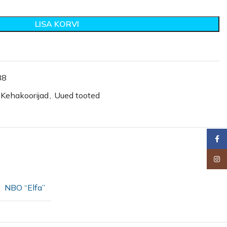
LISA KORVI
88
Kehakoorijad
,
Uued tooted
Faceb
Insta
NBO “Elfa”