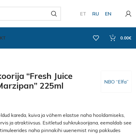
ET
RU
EN
0
KT
0.00
€
orija “Fresh Juice
NBO “Elfa”
Marzipan” 225ml
ldud kareda, kuiva ja vähem elastse naha hooldamiseks,
rvis ja atraktiivsus. Esitletud suhkrukoorijana, eemaldab see
stimuleerides naha pinnakihi uuenemist ning pakkudes