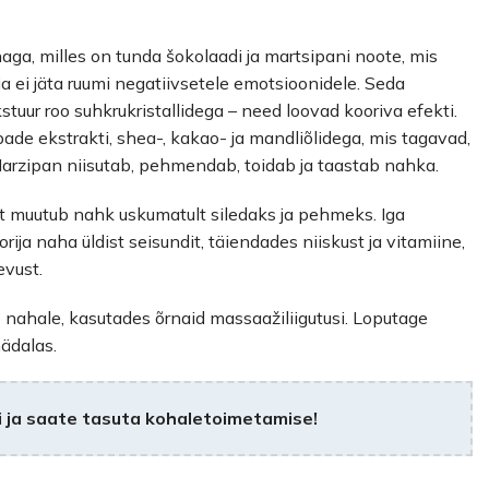
ga, milles on tunda šokolaadi ja martsipani noote, mis
a ei jäta ruumi negatiivsetele emotsioonidele. Seda
tuur roo suhkrukristallidega – need loovad kooriva efekti.
de ekstrakti, shea-, kakao- ja mandliõlidega, mis tagavad,
Marzipan niisutab, pehmendab, toidab ja taastab nahka.
st muutub nahk uskumatult siledaks ja pehmeks. Iga
ija naha üldist seisundit, täiendades niiskust ja vitamiine,
evust.
nahale, kasutades õrnaid massaažiliigutusi. Loputage
ädalas.
 ja saate tasuta kohaletoimetamise!