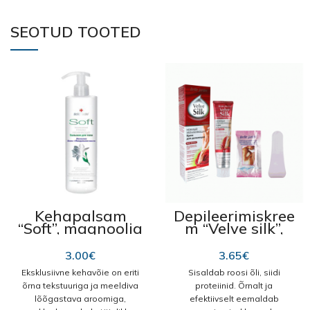
SEOTUD TOOTED
Kehapalsam
Depileerimiskree
“Soft”, magnoolia
m “Velve silk”,
ja mandli õliga
roosi ekstraktiga
400 ml
5in1 125 ml
3.00
€
3.65
€
Eksklusiivne kehavõie on eriti
Sisaldab roosi õli, siidi
õrna tekstuuriga ja meeldiva
proteiinid. Õrnalt ja
lõõgastava aroomiga,
efektiivselt eemaldab