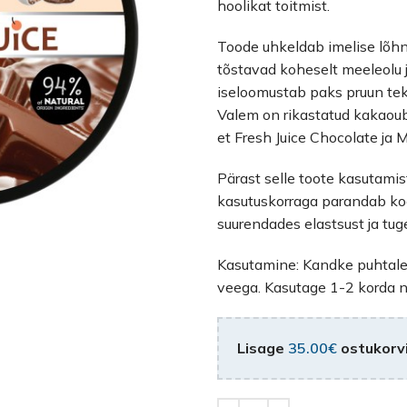
hoolikat toitmist.
Toode uhkeldab imelise lõhna
tõstavad koheselt meeleolu j
iseloomustab paks pruun teks
Valem on rikastatud kakaouba
et Fresh Juice Chocolate ja 
Pärast selle toote kasutami
kasutuskorraga parandab koor
suurendades elastsust ja tug
Kasutamine: Kandke puhtale 
veega. Kasutage 1-2 korda n
Lisage
35.00
€
ostukorvi