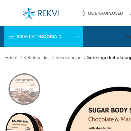
MEIE KAUPLUSED
SIRVI KATEGOORIAID
A
Esileht
Kehahooldus
Kehakoorijad
Suhkruga kehakoorij