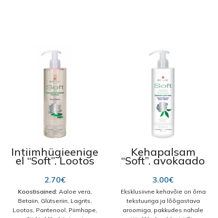
Intiimhügieenige
Kehapalsam
el “Soft”, Lootos
“Soft”, avokaado
& Siid 400ml
õliga 400 ml
2.70
€
3.00
€
Koostisained:
Aaloe vera,
Eksklusiivne kehavõie on õrna
Betaiin, Glütseriin, Lagrits,
tekstuuriga ja lõõgastava
Lootos, Pantenool, Piimhape,
aroomiga, pakkudes nahale