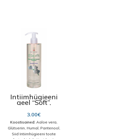
Intiimhügieeni
geel “Soft”,
Orhidee & Siid
400ml
3.00
€
Koostisained:
Aaloe vera,
Glütseriin, Humal, Pantenool,
Siid Intiimhügieeni toote