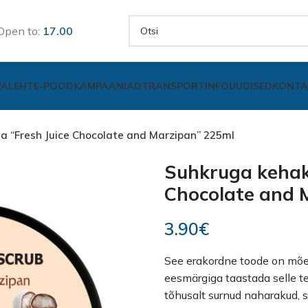
Open to:
17.00
VALEHT
E-POOD
KAMPAANIAD
TRANSPORT
INFO
UUDISED
KONTA
a “Fresh Juice Chocolate and Marzipan” 225ml
Suhkruga kehako
Chocolate and 
3.90
€
See erakordne toode on mõe
eesmärgiga taastada selle te
tõhusalt surnud naharakud, 