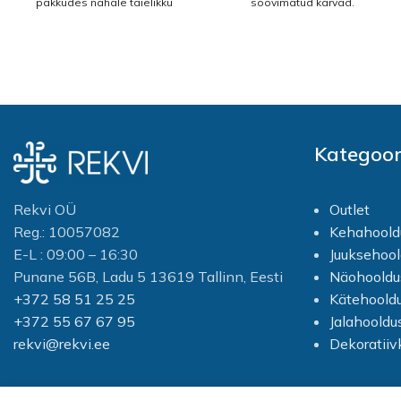
pakkudes nahale täielikku
soovimatud karvad.
hooldust. Võie imendub
Aeglustab karvade kasvu
kiiresti, jättes nahale värske ja
peale depileerimist. Niisutab
uuenenud tunde ning aidates
ja pehmendab nahka.
vähendada naha karedust ja
Eemaldab ärrituse
ketendust.
depileerimise ajal.
Kasutamine: Ilus sile nahk
Võis sisalduvad õlid –
ainult 3 sammuga: 1. Enne
mandliõli, aprikoosiseemneõli
kasutamist lugege
ja riisikliiõli
– aitavad nahka
Kategoor
ettevaatusabinõusid.
sügavuti niisutada ja
Toimimisaeg ei tohi ületada 6
pehmendada, andes samal
minutit. Kasutades spaatli
ajal nahale tugevuse ja
kurvilisemat otsa, kandke
Rekvi OÜ
Outlet
elastsuse.
Veet kreem ühtlaselt nahale
Reg.: 10057082
Kehahoold
laiali, nii et kõik karvad oleksid
Aktiivsed koostisosad:
E-L : 09:00 – 16:30
Juuksehool
täielikult kaetud. 2. Jätke
Magnoolia kroonlehtede
Punane 56B, Ladu 5 13619 Tallinn, Eesti
Näohooldu
kreem nahale 5 minutiks,
ekstrakt
Aitab toetada naha
seejärel eemaldage
+372 58 51 25 25
Kätehoold
taastumisprotsesse ja
spaatliga kreem väikeselt
muudab naha siledamaks.
+372 55 67 67 95
Jalahooldu
testalalt. Kui karvad tulevad
rekvi@rekvi.ee
Dekoratii
kergesti ära, kasutage spaatli
Siidiproteiinid
Aitavad
laiemat või kitsamat otsa,
parandada naha seisundit,
sõltuvalt kehaosast, et
muutes selle pehmemaks ja
eemaldada ülejäänud karvad.
hooldatumaks.