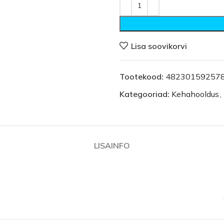
Lisa soovikorvi
Tootekood:
48230159257
Kategooriad:
Kehahooldus
,
LISAINFO