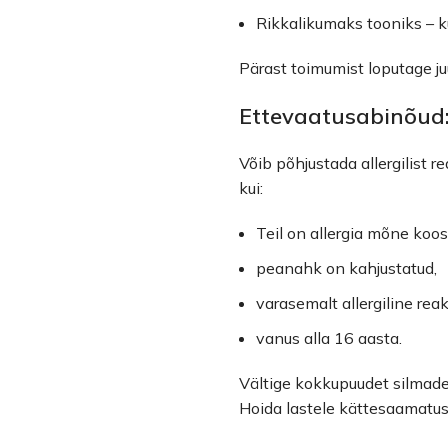
Rikkalikumaks tooniks – k
Pärast toimumist loputage ju
Ettevaatusabinõud
Võib põhjustada allergilist 
kui:
Teil on allergia mõne koos
peanahk on kahjustatud,
varasemalt allergiline rea
vanus alla 16 aasta.
Vältige kokkupuudet silmade
Hoida lastele kättesaamatus