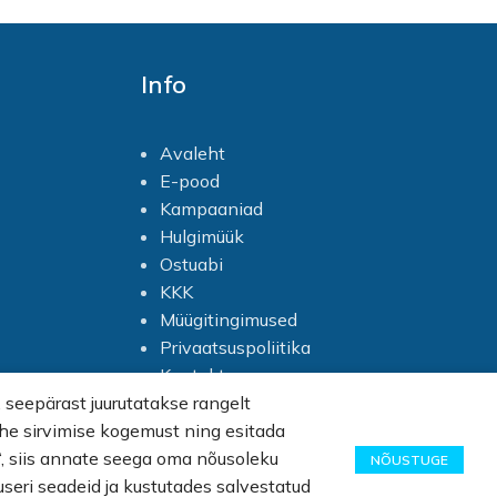
seejärel peske maha veega.
Info
Avaleht
E-pood
Kampaaniad
Hulgimüük
Ostuabi
KKK
Müügitingimused
Privaatsuspoliitika
Kontakt
seepärast juurutatakse rangelt
lehe sirvimise kogemust ning esitada
n“, siis annate seega oma nõusoleku
NÕUSTUGE
useri seadeid ja kustutades salvestatud