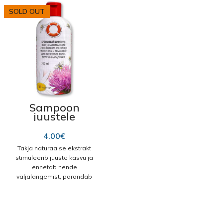
SOLD OUT
Sampoon
juustele
“Päästerõngas”,
Takja”
4.00
€
väljalangemise
Takja naturaalse ekstrakt
vastu 300 ml nr
stimuleerib juuste kasvu ja
562
ennetab nende
väljalangemist, parandab
juuste struktuuri. Kasutamine:
kandke šampoon niisketele
juustele, vahustage
masseerivate liigutustega,