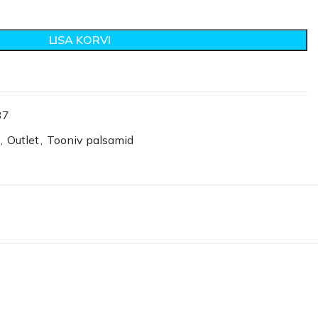
LISA KORVI
37
,
Outlet
,
Tooniv palsamid