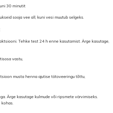
uni 30 minutit
ukseid sooja vee all, kuni vesi muutub selgeks.
:
reaktsiooni. Tehke test 24 h enne kasutamist. Ärge kasutage,
tisosa vastu,
ktsioon musta henna ajutise tätoveeringu tõttu,
ga. Ärge kasutage kulmude või ripsmete värvimiseks.
 kohas.