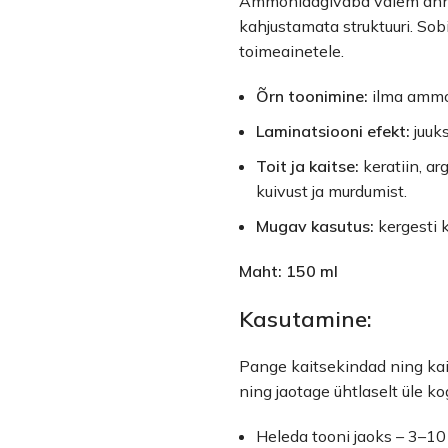
Ammoniaagivaba valem annab j
kahjustamata struktuuri. Sobi
toimeainetele.
Õrn toonimine:
ilma ammon
Laminatsiooni efekt:
juuks
Toit ja kaitse:
keratiin, ar
kuivust ja murdumist.
Mugav kasutus:
kergesti k
Maht: 150 ml
Kasutamine:
Pange kaitsekindad ning kait
ning jaotage ühtlaselt üle k
Heleda tooni jaoks – 3–10