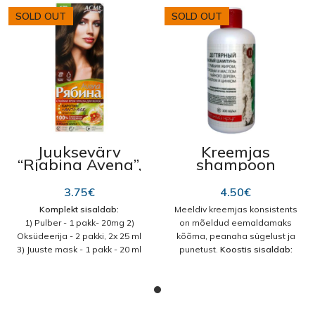
SOLD OUT
SOLD OUT
Juuksevärv
Kreemjas
“Rjabina Avena”,
shampoon
670 Lepp
“Päästerõngas”
“Tõrva”, kala
3.75
€
4.50
€
rasvaga 300ml
Komplekt sisaldab:
Meeldiv kreemjas konsistents
nr 221
1) Pulber - 1 pakk- 20mg 2)
on mõeldud eemaldamaks
Oksüdeerija - 2 pakki, 2x 25 ml
kõõma, peanaha sügelust ja
3) Juuste mask - 1 pakk - 20 ml
punetust.
Koostis sisaldab:
Koostis:
Lisav pulber: kaoliin,
kalaõli, riitsinusõli, teepuu
persulfaatidest ja
eeterlik õli, pantenool ja tsink
metasilikadid, paksendaja,
aitavad leevendada
stabilisaator, ASAS, värv
nahaärritust ja sügelust,