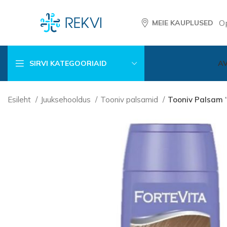
O
MEIE KAUPLUSED
SIRVI KATEGOORIAID
A
Esileht
Juuksehooldus
Tooniv palsamid
Tooniv Palsam 