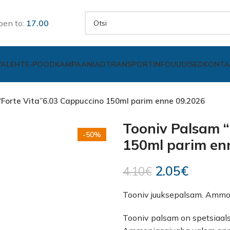
pen to:
17.00
VALEHT
E-POOD
KAMPAANIAD
TRANSPORT
INFO
UUDISED
KONTA
“Forte Vita”6.03 Cappuccino 150ml parim enne 09.2026
Tooniv Palsam “
-50%
150ml parim en
2.05
€
4.10
€
Tooniv juuksepalsam. Ammo
Tooniv palsam on spetsiaalse