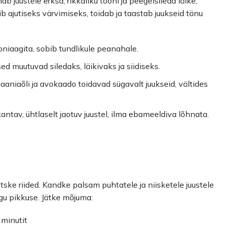
uustele erksa, rikkaliku tooni ja peegelsileda läike,
b ajutiseks värvimiseks, toidab ja taastab juukseid tänu
iaagita, sobib tundlikule peanahale.
ed muutuvad siledaks, läikivaks ja siidiseks.
gaaniaõli ja avokaado toidavad sügavalt juukseid, vältides
antav, ühtlaselt jaotuv juustel, ilma ebameeldiva lõhnata.
ske riided. Kandke palsam puhtatele ja niisketele juustele
ogu pikkuse. Jätke mõjuma:
 minutit