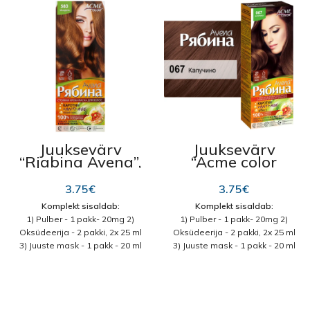
Juuksevärv
Juuksevärv
“Rjabina Avena”,
“Acme color
583 mändel
Rjabina Avena”,
067 cappuccino
3.75
€
3.75
€
Komplekt sisaldab:
Komplekt sisaldab:
1) Pulber - 1 pakk- 20mg 2)
1) Pulber - 1 pakk- 20mg 2)
Oksüdeerija - 2 pakki, 2x 25 ml
Oksüdeerija - 2 pakki, 2x 25 ml
3) Juuste mask - 1 pakk - 20 ml
3) Juuste mask - 1 pakk - 20 ml
Koostis:
Lisav pulber: kaoliin,
Koostis:
Lisav pulber: kaoliin,
persulfaatidest ja
persulfaatidest ja
metasilikadid, paksendaja,
metasilikadid, paksendaja,
stabilisaator, ASAS, värv
stabilisaator, ASAS, värv