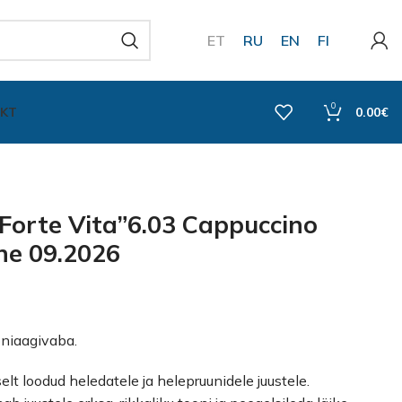
ET
RU
EN
FI
0
KT
0.00
€
Forte Vita”6.03 Cappuccino
ne 09.2026
niaagivaba.
lt loodud heledatele ja helepruunidele juustele.