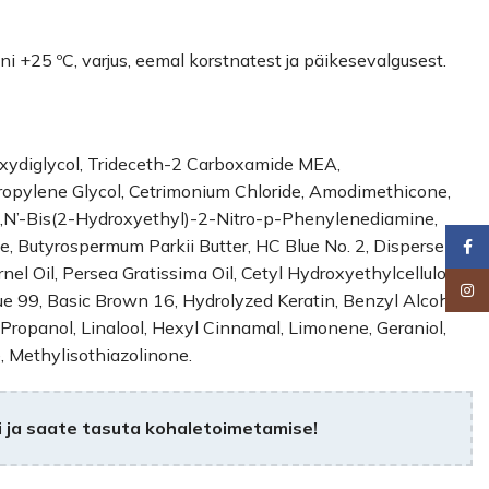
ni +25 ºC, varjus, eemal korstnatest ja päikesevalgusest.
oxydiglycol, Trideceth-2 Carboxamide MEA,
ropylene Glycol, Cetrimonium Chloride, Amodimethicone,
N,N’-Bis(2-Hydroxyethyl)-2-Nitro-p-Phenylenediamine,
e, Butyrospermum Parkii Butter, HC Blue No. 2, Disperse
Faceb
nel Oil, Persea Gratissima Oil, Cetyl Hydroxyethylcellulose,
Insta
e 99, Basic Brown 16, Hydrolyzed Keratin, Benzyl Alcohol,
ropanol, Linalool, Hexyl Cinnamal, Limonene, Geraniol,
, Methylisothiazolinone.
 ja saate tasuta kohaletoimetamise!