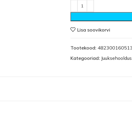
Lisa soovikorvi
Tootekood:
48230016051
Kategooriad:
Juuksehooldus