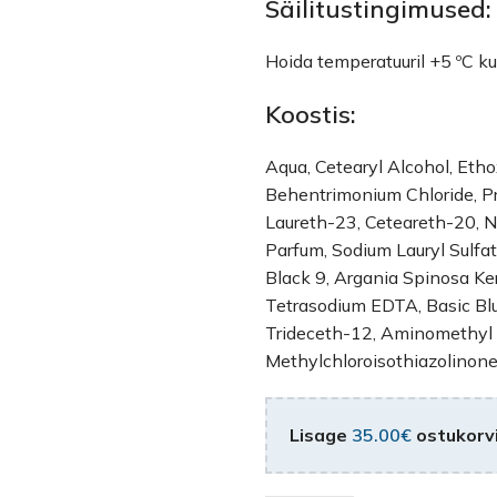
Säilitustingimused:
Hoida temperatuuril +5 ºC ku
Koostis:
Aqua, Cetearyl Alcohol, Eth
Behentrimonium Chloride, P
Laureth-23, Ceteareth-20, 
Parfum, Sodium Lauryl Sulfat
Black 9, Argania Spinosa Ker
Tetrasodium EDTA, Basic Blu
Trideceth-12, Aminomethyl P
Methylchloroisothiazolinone
Lisage
35.00
€
ostukorvi