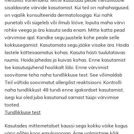
metallist vahendeid. Mitte kasutada peale metallisoole
sisaldavate värvide kasutamist. Kui teil on nahahaigused,
on vajalik konsulteerida dermatoloogiga. Kui nahk
punetab või sügeleb või ilmub lööve, loputa maha värvi
rohke veega ja ära kasuta seda enam. Mitte katta pead
värvimise ajal. Kandke segu juustele kohe peale selle
kokkusegamist. Kasutamata segu jääke visake ära. Hoida
lastele kättesaamatus kohas. Kasuta hästi tuulutatavas
ruumis. Hoida jahedas ja kuivas kohas. Enne kasutamist
loe kasutusjuhend hoolikalt läbi. Enne värvimist
soovitame teha naha tundlikkuse test. See võimaldab
Teil vältida soovimatut allergilist reaktsiooni. Kontrolli
naha tundlikkust 48 tundi enne igakordset kasutamist,
isegi kui oled juba kasutanud sarnast tüüpi värvimise
tooted.
Tundlikkuse test
Kasutades mittemetalset kaussi sega kokku väike kogus
värvi põhja koos emulsiooniga. Ärge valmistage kõik