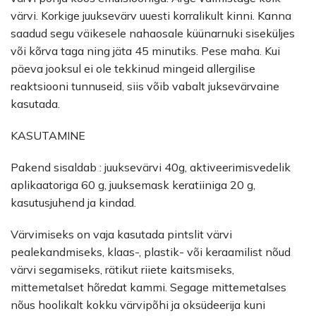
värvi. Korkige juuksevärv uuesti korralikult kinni. Kanna
saadud segu väikesele nahaosale küünarnuki siseküljes
või kõrva taga ning jäta 45 minutiks. Pese maha. Kui
päeva jooksul ei ole tekkinud mingeid allergilise
reaktsiooni tunnuseid, siis võib vabalt juksevärvaine
kasutada.
KASUTAMINE
Pakend sisaldab : juuksevärvi 40g, aktiveerimisvedelik
aplikaatoriga 60 g, juuksemask keratiiniga 20 g,
kasutusjuhend ja kindad.
Värvimiseks on vaja kasutada pintslit värvi
pealekandmiseks, klaas-, plastik- või keraamilist nõud
värvi segamiseks, rätikut riiete kaitsmiseks,
mittemetalset hõredat kammi. Segage mittemetalses
nõus hoolikalt kokku värvipõhi ja oksüdeerija kuni