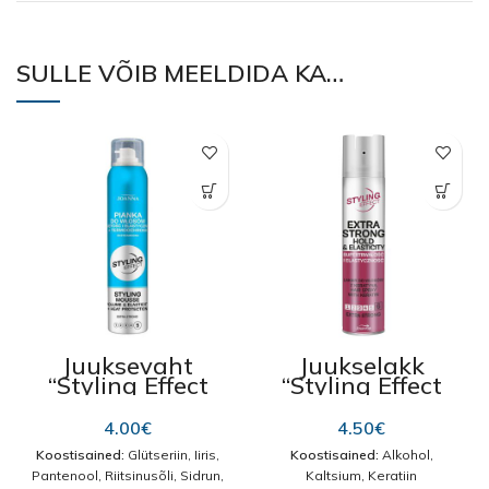
SULLE VÕIB MEELDIDA KA…
Juuksevaht
Juukselakk
“Styling Effect
“Styling Effect
Volume & Heat
Extra Hold and
protection” nr 5
Elasticity” N5
4.00
€
4.50
€
150ml
keratiiniga 250
Koostisained:
Glütseriin, Iiris,
Koostisained:
Alkohol,
ml
Pantenool, Riitsinusõli, Sidrun,
Kaltsium, Keratiin