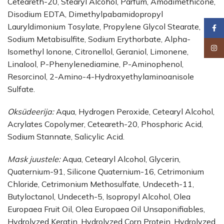
Ceteareth-20, Stearyl Alcohol, Parfum, Amodimethicone,
Disodium EDTA, Dimethylpabamidopropyl
Lauryldimonium Tosylate, Propylene Glycol Stearate,
Faceb
Sodium Metabisulfite, Sodium Erythorbate, Alpha-
Insta
Isomethyl Ionone, Citronellol, Geraniol, Limonene,
Linalool, P-Phenylenediamine, P-Aminophenol,
Resorcinol, 2-Amino-4-Hydroxyethylaminoanisole
Sulfate.
Оksüdeerija:
Aqua, Hydrogen Peroxide, Cetearyl Alcohol,
Acrylates Copolymer, Ceteareth-20, Phosphoric Acid,
Sodium Stannate, Salicylic Acid.
Мask juustele:
Aqua, Cetearyl Alcohol, Glycerin,
Quaternium-91, Silicone Quaternium-16, Cetrimonium
Chloride, Cetrimonium Methosulfate, Undeceth-11,
Butyloctanol, Undeceth-5, Isopropyl Alcohol, Olea
Europaea Fruit Oil, Olea Europaea Oil Unsaponifiables,
Hydrolyzed Keratin, Hydrolyzed Corn Protein, Hydrolyzed