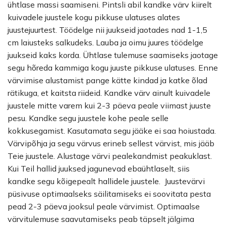
ühtlase massi saamiseni. Pintsli abil kandke värv kiirelt
kuivadele juustele kogu pikkuse ulatuses alates
juustejuurtest. Töödelge nii juukseid jaotades nad 1-1,5
cm laiusteks salkudeks. Lauba ja oimu juures töödelge
juukseid kaks korda. Ühtlase tulemuse saamiseks jaotage
segu hõreda kammiga kogu juuste pikkuse ulatuses. Enne
värvimise alustamist pange kätte kindad ja katke õlad
rätikuga, et kaitsta riideid. Kandke värv ainult kuivadele
juustele mitte varem kui 2-3 päeva peale viimast juuste
pesu. Kandke segu juustele kohe peale selle
kokkusegamist. Kasutamata segu jääke ei saa hoiustada.
Värvipõhja ja segu värvus erineb sellest värvist, mis jääb
Teie juustele. Alustage värvi pealekandmist peakuklast.
Kui Teil hallid juuksed jagunevad ebaühtlaselt, siis
kandke segu kõigepealt hallidele juustele. Juustevärvi
püsivuse optimaalseks säilitamiseks ei soovitata pesta
pead 2-3 päeva jooksul peale värvimist. Optimaalse
värvitulemuse saavutamiseks peab täpselt jälgima