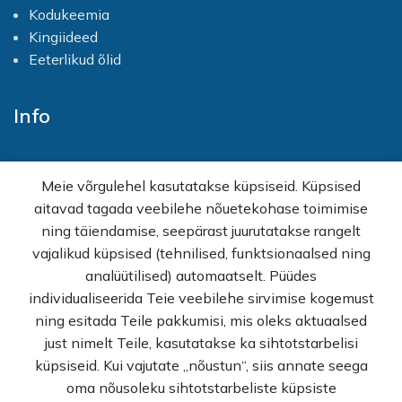
Kodukeemia
juuste. Seejärel loputa värv
juustest välja ja pese
Kingiideed
korralikult shampooniga.
Eeterlikud õlid
Kanna mask märgadesse
juustesse ja hoia paar minutit,
seejärel loputa. Juuste
Info
väljakasvu korral kanna
esialgu toodet juurtele ja 10
minutit enne toimeaja lõppu
Avaleht
kogu juustepikkusele.
Meie võrgulehel kasutatakse küpsiseid. Küpsised
ETTEVAATUST
Toodet ette
E-pood
valmistades, ära kasuta
aitavad tagada veebilehe nõuetekohase toimimise
Kampaaniad
metallist esemeid. Enne toote
ning täiendamise, seepärast juurutatakse rangelt
Hulgimüük
kasutamist tuleb teha
vajalikud küpsised (tehnilised, funktsionaalsed ning
tundlikkuse test. Vältida silma
Ostuabi
sattumist. Silma sattumisel
analüütilised) automaatselt. Püüdes
KKK
loputada koheselt rohke
individualiseerida Teie veebilehe sirvimise kogemust
Müügitingimused
veega. Mitte kasutada
ning esitada Teile pakkumisi, mis oleks aktuaalsed
ripsmete ja kulmude
Privaatsuspoliitika
just nimelt Teile, kasutatakse ka sihtotstarbelisi
värvimiseks. Ärge kasutage
Kontakt
varem kui kolm nädalat pärast
küpsiseid. Kui vajutate „nõustun“, siis annate seega
juuste keemilist sirgendamist
oma nõusoleku sihtotstarbeliste küpsiste
või keemiliste lokkide