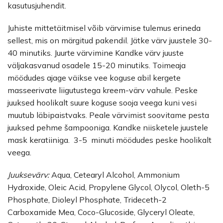
kasutusjuhendit.
Juhiste mittetäitmisel võib värvimise tulemus erineda
sellest, mis on märgitud pakendil. Jätke värv juustele 30-
40 minutiks. Juurte värvimine Kandke värv juuste
väljakasvanud osadele 15-20 minutiks. Toimeaja
möödudes ajage väikse vee koguse abil kergete
masseerivate liigutustega kreem-värv vahule. Peske
juuksed hoolikalt suure koguse sooja veega kuni vesi
muutub läbipaistvaks. Peale värvimist soovitame pesta
juuksed pehme šampooniga. Kandke niisketele juustele
mask keratiiniga. 3-5 minuti möödudes peske hoolikalt
veega.
Juuksevärv:
Aqua, Cetearyl Alcohol, Ammonium
Hydroxide, Oleic Acid, Propylene Glycol, Olycol, Oleth-5
Phosphate, Dioleyl Phosphate, Trideceth-2
Carboxamide Mea, Coco-Glucoside, Glyceryl Oleate,