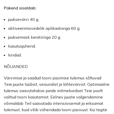
Pakend sisaldab:
juuksevärvi 40 g;
aktiveerimisvedelik aplikaatoriga 60 g;
juuksemask keratiiniga 20 g;
kasutusjuhend;
kindad.
NÕUANDED
Värvimise ja saadud tooni püsimise tulemus sõltuvad
Teie juuste tüübist, seisundist ja lähtevärvist. Optimaalne
tulemus saavutatakse peale mitmekordset Teie poolt
valitud tooni kasutamist. Eelnev juuste valgendamine
võimaldab Teil saavutada intensiivsemat ja erksamat
tulemust, kuid võib vähendada tooni püsivust. Kui tegite