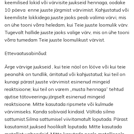
keemilised lokid või värvisite juukseid hennaga, oodake
10 päeva enne juuste järgmist värvimist. Kahjustatud või
keemiliste lokkidega juuste jaoks peab valima värvi, mis
on ühe tooni võrra heledam, kui Teie juuste loomulik värv.
Tugevalt hallide juuste jaoks valige värv, mis on ühe tooni
võrra tumedam Teie juuste loomulikust värvist.
Ettevaatusabinõud:
Ärge värvige juukseid , kui teie näol on lööve või kui teie
peanahk on tundlik, ärritatud või kahjustatud; kui teil on
kunagi pärast juuste värvimist esinenud mingeid
reaktsioone; kui teil on varem „musta hennaga” tehtud
ajutise tätoveeringu järgselt esinenud mingeid
reaktsioone. Mitte kasutada ripsmete või kulmude
värvimiseks. Kanda sobivaid kindaid. Vältida silma
sattumist.Silma sattumisel viivitamatult loputada. Pärast
kasutamist juuksed hoolikalt loputada. Mitte kasutada