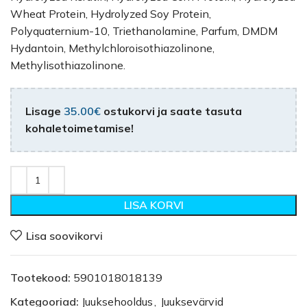
Wheat Protein, Hydrolyzed Soy Protein,
Polyquaternium-10, Triethanolamine, Parfum, DMDM
Hydantoin, Methylchloroisothiazolinone,
Methylisothiazolinone.
Lisage
35.00
€
ostukorvi ja saate tasuta
kohaletoimetamise!
LISA KORVI
Lisa soovikorvi
Tootekood:
5901018018139
Kategooriad:
Juuksehooldus
,
Juuksevärvid