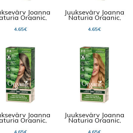
uksevärv Joanna
Juuksevärv Joanna
aturia Organic,
Naturia Organic,
339 Cocoa
333 Eggplant
4.65
€
4.65
€
uksevärv Joanna
Juuksevärv Joanna
aturia Organic,
Naturia Organic,
314 Grey
313 Caramel
4.65
€
4.65
€