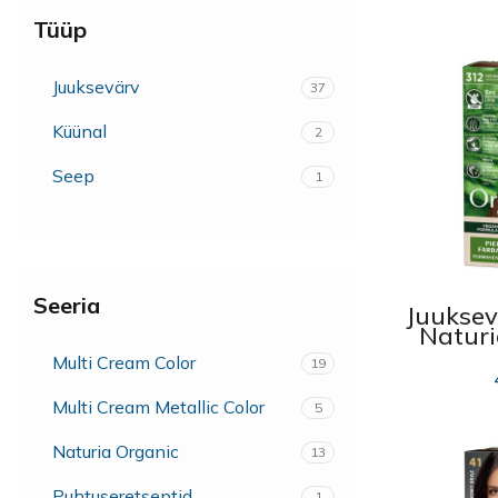
Tüüp
Juuksevärv
37
Küünal
2
Seep
1
Seeria
Juuksev
Naturi
312
Multi Cream Color
19
Multi Cream Metallic Color
5
Naturia Organic
13
Puhtuseretseptid
1