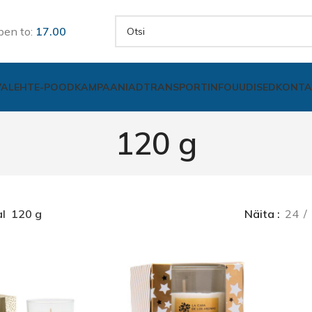
pen to:
17.00
VALEHT
E-POOD
KAMPAANIAD
TRANSPORT
INFO
UUDISED
KONTA
120 g
l
120 g
Näita
24