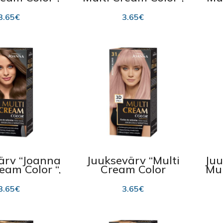
cy Eggplant
36 Royal Burgundy
00ml
100ml
3.65
€
3.65
€
ärv “Joanna
Juuksevärv “Multi
Juu
eam Color “,
Cream Color
Mul
ural Blond
Joanna”, 31.5 Rose
32
00ml
Blond 100ml
3.65
€
3.65
€