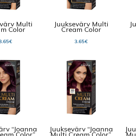
värv Multi
Juuksevärv Multi
J
m Color
Cream Color
na 44.5,
juuksevärv Joanna
er Brown
44, Intensive
C
3.65
€
3.65
€
00ml
Cooper 100ml
ärv “Joanna
Juuksevärv “Joanna
Juu
ream Color”,
Multi Cream Color”,
Mul