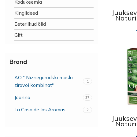
Kodukeemia
Juuksev
Kingiideed
Naturi
342
Eeterlikud õlid
Gift
Brand
AO " Niznegorodski maslo-
1
zirovoi kombinat"
Joanna
37
La Casa de los Aromas
2
Juuksev
Naturi
321 