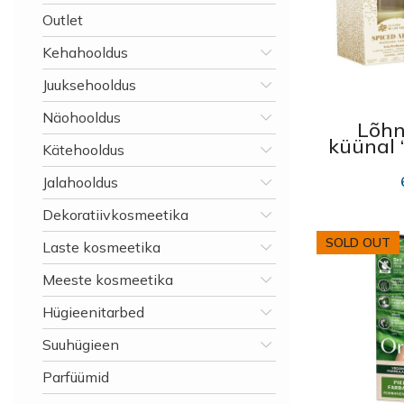
Outlet
Kehahooldus
Juuksehooldus
Näohooldus
Lõhn
küünal 
Kätehooldus
los Aro
app
Jalahooldus
Dekoratiivkosmeetika
SOLD OUT
Laste kosmeetika
Meeste kosmeetika
Hügieenitarbed
Suuhügieen
Parfüümid