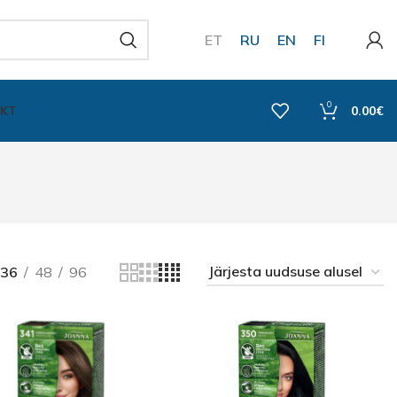
ET
RU
EN
FI
0
KT
0.00
€
36
48
96