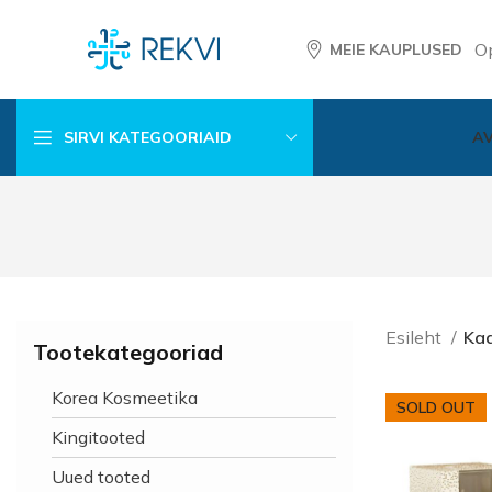
O
MEIE KAUPLUSED
SIRVI KATEGOORIAID
A
Esileht
Kaa
Tootekategooriad
Korea Kosmeetika
SOLD OUT
Kingitooted
Uued tooted