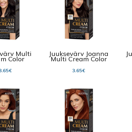
värv Multi
Juuksevärv Joanna
J
m Color
Multi Cream Color
nna, 41
40, Cinnamon
J
ate Brown
Brown 100ml
3.65
€
3.65
€
00ml