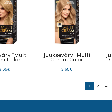
värv “Multi
Juuksevärv “Multi
Ju
m Color
Cream Color
na”, 30.5
Joanna”, 30
Co
lond 100ml
Caramel Blond
3.65
€
3.65
€
100ml
1
2
→