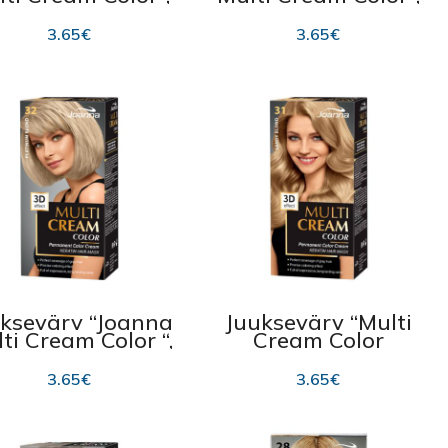
35 Cherry Red
34 Intensive Red
100ml
100ml
3.65
€
3.65
€
ksevärv “Joanna
Juuksevärv “Multi
ti Cream Color “,
Cream Color
 Platinum Blond
Joanna”, 31 Sandy
100ml
Blond 100ml
3.65
€
3.65
€