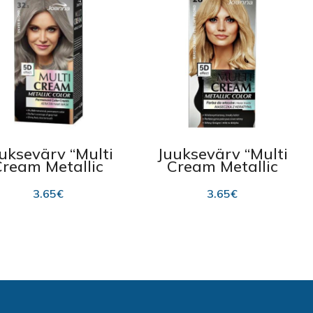
uksevärv “Multi
Juuksevärv “Multi
Cream Metallic
Cream Metallic
lor Joanna”, 32.5
Color Joanna”, 28
Silver Blonde
Light Pearl Blonde
3.65
€
3.65
€