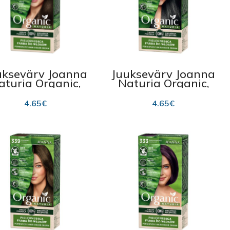
uksevärv Joanna
Juuksevärv Joanna
aturia Organic,
Naturia Organic,
341 Chocolate
350 Ebony
4.65
€
4.65
€