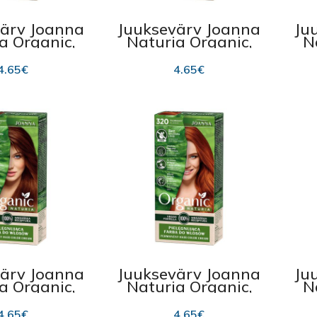
ärv Joanna
Juuksevärv Joanna
Ju
a Organic,
Naturia Organic,
N
 Coffee
340 Tea
4.65
€
4.65
€
ärv Joanna
Juuksevärv Joanna
Ju
a Organic,
Naturia Organic,
N
Chestnut
320 Flaming
4.65
€
4.65
€