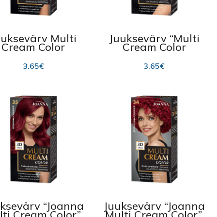
uuksevärv Multi
Juuksevärv “Multi
Cream Color
Cream Color
Joanna, 38
Joanna”, 43 Fiery
hestnut Brown
Red 100ml
3.65
€
3.65
€
100ml
ksevärv “Joanna
Juuksevärv “Joanna
ti Cream Color”,
Multi Cream Color”,