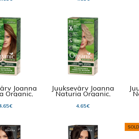
ärv Joanna
Juuksevärv Joanna
Ju
a Organic,
Naturia Organic,
N
 Natural
311 Platinum
4.65
€
4.65
€
SOLD