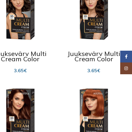
uuksevärv Multi
Juuksevärv Multi
Faceb
Cream Color
Cream Color
oanna 39.5, Tea
Joanna 39, Nut
Brown 100ml
Brown 100ml
Insta
3.65
€
3.65
€