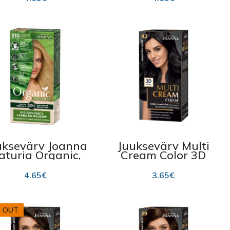
uksevärv Joanna
Juuksevärv Multi
aturia Organic,
Cream Color 3D
310 Sunny
Effect Joanna, 42
Ebony Black 100ml
4.65
€
3.65
€
 OUT