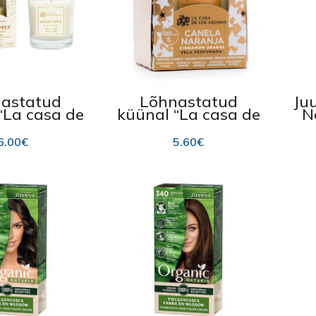
astatud
Lõhnastatud
Ju
“La casa de
küünal “La casa de
N
mas” Spiced
los Aromas” Canela
le 120 g
140g
6.00
€
5.60
€