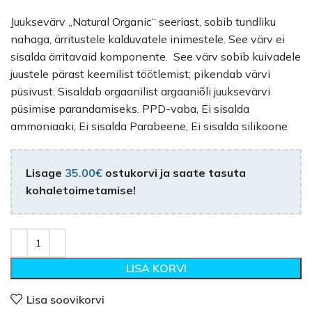
Juuksevärv „Natural Organic“ seeriast, sobib tundliku
nahaga, ärritustele kalduvatele inimestele. See värv ei
sisalda ärritavaid komponente. See värv sobib kuivadele
juustele pärast keemilist töötlemist; pikendab värvi
püsivust. Sisaldab orgaanilist argaaniõli juuksevärvi
püsimise parandamiseks. PPD-vaba, Ei sisalda
ammoniaaki, Ei sisalda Parabeene, Ei sisalda silikoone
Lisage
35.00
€
ostukorvi ja saate tasuta
kohaletoimetamise!
LISA KORVI
Lisa soovikorvi