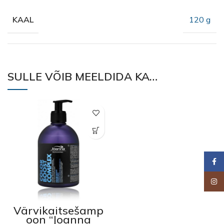
120 g
KAAL
SULLE VÕIB MEELDIDA KA…
Faceb
Insta
Värvikaitsešamp
oon “Joanna