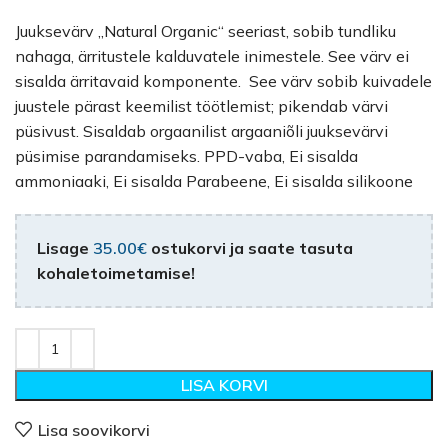
Juuksevärv „Natural Organic“ seeriast, sobib tundliku
nahaga, ärritustele kalduvatele inimestele. See värv ei
sisalda ärritavaid komponente. See värv sobib kuivadele
juustele pärast keemilist töötlemist; pikendab värvi
püsivust. Sisaldab orgaanilist argaaniõli juuksevärvi
püsimise parandamiseks. PPD-vaba, Ei sisalda
ammoniaaki, Ei sisalda Parabeene, Ei sisalda silikoone
Lisage
35.00
€
ostukorvi ja saate tasuta
kohaletoimetamise!
LISA KORVI
Lisa soovikorvi