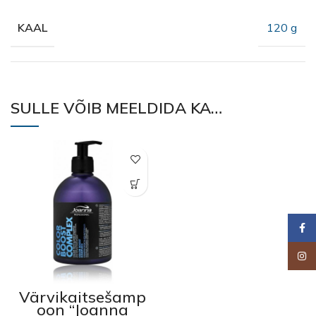
120 g
KAAL
SULLE VÕIB MEELDIDA KA…
Faceb
Insta
Värvikaitsešamp
oon “Joanna