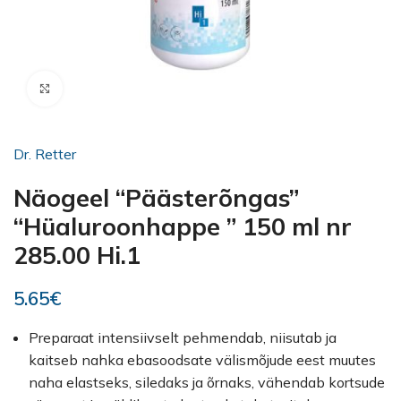
Kliki suurendamiseks
Dr. Retter
Näogeel “Päästerõngas”
“Hüaluroonhappe ” 150 ml nr
285.00 Hi.1
5.65
€
Preparaat intensiivselt pehmendab, niisutab ja
kaitseb nahka ebasoodsate välismõjude eest muutes
naha elastseks, siledaks ja õrnaks, vähendab kortsude