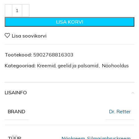
LISA KORVI
Lisa soovikorvi
Tootekood:
5902768816303
Kategooriad:
Kreemid, geelid ja palsamid
,
Näohooldus
LISAINFO
Dr. Retter
BRAND
Näokreem
,
Silmaümbruskreem
TÜÜP