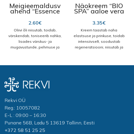
Meigieemaldusv
Näokreem “BIO
ahend “Essence
SPA” aaloe vera
Naturelle” 3in1
200ml
oliivi ekstraktiga
2.60
€
3.35
€
200 ml
Oliivi õli niisutab, toidab,
Kreem taastab naha
värskendab, toniseerib nahka,
elastsuse ja prinkuse, toidab
lisades värskus- ja
intensiivselt, soodustab
mugavustunde, pehmuse ja
regeneratsiooni, niisutab ja
õrnuse. Eemaldab meigi ja
aitab ennetada kortsude
puhastab nahka. Kasutamine:
teket. Ideaalne hooldus
kanda väike kogus vahendit
küpsele nahale.
kosmeetilisele vatipadjale ja
Aktiivsed koostisosad:
õrnade ringjate liigutustega
puhastada meik näolt ja
Aloe vera niisutab nahka
kaelalt. Koostis:Aqua, sodium
intensiivselt, leevendab
laureth sulfate,
punetust ja ärritust. Kiirendab
cocamidopropyl betaine,
epidermise uuenemist ning
Rekvi OÜ
cocamide DEA, aloe
soodustab haavade,
Reg.: 10057082
barbadiensis leaf extract,
kriimustuste ja
E-L : 09:00 – 16:30
lauryl glucoside, panthenol,
pigmendilaikude paranemist.
polyquaterium-7, citric acid,
Punane 56B, Ladu 5 13619 Tallinn, Eesti
Kollageen
niisutab, parandab
sodium chloride, PEG-40
+372 58 51 25 25
naha elastsust ja prinkust,
hydrogenated castor oil,