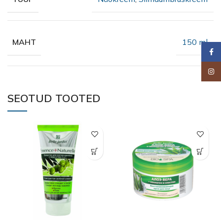
150 ml
MAHT
Faceb
Insta
SEOTUD TOOTED