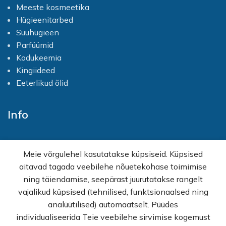
Meeste kosmeetika
(INCI)
:
Aqua, Cetearyl Alcohol,
Hügieenitarbed
Glycerin, Canola Oil, Ethylhexyl
Suuhügieen
Stearate, Paraffinum
Liquidum, Ceteareth-20,
Parfüümid
Glyceryl Stearate SE, Aloe
Kodukeemia
Barbadiensis Leaf Juice,
Kingiideed
Butyrospermum Parkii (Shea
Butter), Soluble Collagen,
Eeterlikud õlid
Hydrolyzed Elastin,
Tocopherol (Vit E),
Hydroxypropyl Methyl
Info
Cellulose, Phenoxyethanol,
Caprylyl Glycol, Sodium
Gluconate, Parfum
Avaleht
Meie võrgulehel kasutatakse küpsiseid. Küpsised
E-pood
aitavad tagada veebilehe nõuetekohase toimimise
Kampaaniad
ning täiendamise, seepärast juurutatakse rangelt
Hulgimüük
vajalikud küpsised (tehnilised, funktsionaalsed ning
Ostuabi
analüütilised) automaatselt. Püüdes
KKK
individualiseerida Teie veebilehe sirvimise kogemust
Müügitingimused