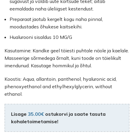
sügavust ja väldib uute kortsude teket; aitab
eemaldada naha üleliigset kestendust.
Preparaat jaotub kergelt kogu naha pinnal,
moodustades õhukese kaitsekihi.
Hualurooni sisaldus 10 MG/G
Kasutamine: Kandke geel täiesti puhtale näole ja kaelale.
Masseerige sõrmedega õrnalt, kuni toode on täielikult
imendunud. Kasutage hommikul ja õhtul.
Koostis: Aqua, allantoin, panthenol, hyaluronic acid,
phenoxyethanol and ethylhexylglycerin, without
ethanol.
Lisage
35.00
€
ostukorvi ja saate tasuta
kohaletoimetamise!