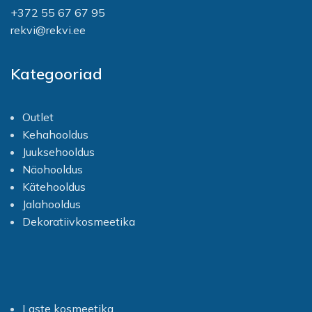
igapäevaseks
silma sattumist. Silma
+372 55 67 67 95
kasutamiseks.
sattumisel loputada kohe
rekvi@rekvi.ee
alates 3+ aastaseks
veega.
Kategooriad
Outlet
Kehahooldus
Juuksehooldus
Näohooldus
Kätehooldus
Jalahooldus
Dekoratiivkosmeetika
Laste kosmeetika