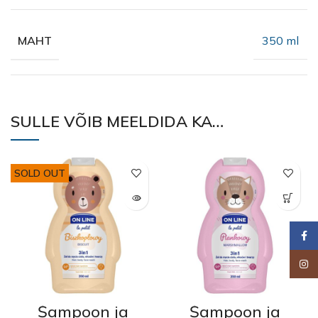
350 ml
MAHT
SULLE VÕIB MEELDIDA KA…
SOLD OUT
Faceb
Insta
Šampoon ja
Šampoon ja