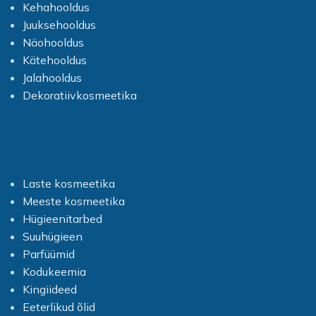
Kehahooldus
Juuksehooldus
Näohooldus
Kätehooldus
Jalahooldus
Dekoratiivkosmeetika
Laste kosmeetika
Meeste kosmeetika
Hügieenitarbed
Suuhügieen
Parfüümid
Kodukeemia
Kingiideed
Eeterlikud õlid