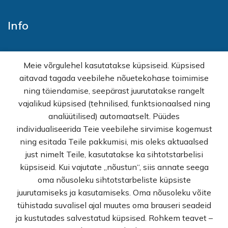
Info
Avaleht
Meie võrgulehel kasutatakse küpsiseid. Küpsised
E-pood
aitavad tagada veebilehe nõuetekohase toimimise
Kampaaniad
ning täiendamise, seepärast juurutatakse rangelt
Hulgimüük
vajalikud küpsised (tehnilised, funktsionaalsed ning
Ostuabi
analüütilised) automaatselt. Püüdes
KKK
individualiseerida Teie veebilehe sirvimise kogemust
Müügitingimused
ning esitada Teile pakkumisi, mis oleks aktuaalsed
Privaatsuspoliitika
just nimelt Teile, kasutatakse ka sihtotstarbelisi
Kontakt
küpsiseid. Kui vajutate „nõustun“, siis annate seega
oma nõusoleku sihtotstarbeliste küpsiste
© Rekvi.ee
juurutamiseks ja kasutamiseks. Oma nõusoleku võite
tühistada suvalisel ajal muutes oma brauseri seadeid
Created by -
Webber OU
ja kustutades salvestatud küpsised. Rohkem teavet –