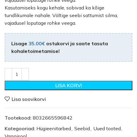
vajadusel loputage rohke veega.
Kasutamiseks kogu kehale, sobivad ka kõige
tundlikumale nahale. Vältige seebi sattumist silma,
vajadusel loputage rohke veega.
Lisage
35.00
€
ostukorvi ja saate tasuta
kohaletoimetamise!
LISA KORVI
Lisa soovikorvi
Tootekood:
8032665596842
Kategooriad:
Hügieenitarbed
,
Seebid
,
Uued tooted
,
Vannisool