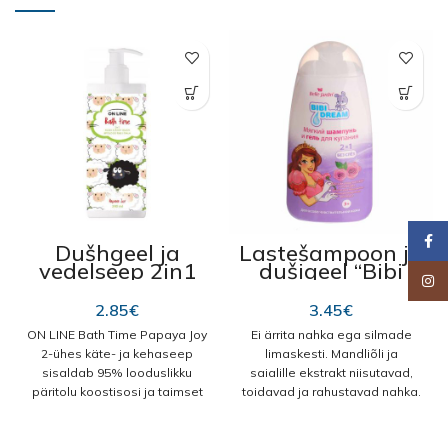
Faceb
Dušhgeel ja
Lastešampoon ja
vedelseep 2in1
dušigeel “Bibi
Insta
“Bath Time”
Dream”, saialilli
papaya joy
ja mandli oliga
2.85
€
3.45
€
390ml
3+ 300 ml
ON LINE Bath Time Papaya Joy
Ei ärrita nahka ega silmade
2-ühes käte- ja kehaseep
limaskesti. Mandliõli ja
sisaldab 95% looduslikku
saialille ekstrakt niisutavad,
päritolu koostisosi ja taimset
toidavad ja rahustavad nahka.
glütseriini. See ainulaadne
Hooldab nahka õrnalt ja
toode puhastab tõhusalt ja
muudab juuksed hõlpsasti