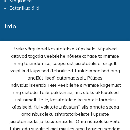
Kingiideed
Eeterlikud õlid
Info
Avaleht
Meie võrgulehel kasutatakse küpsiseid. Küpsised
E-pood
aitavad tagada veebilehe nõuetekohase toimimise
Kampaaniad
ning täiendamise, seepärast juurutatakse rangelt
Hulgimüük
vajalikud küpsised (tehnilised, funktsionaalsed ning
Ostuabi
analüütilised) automaatselt. Püüdes
KKK
individualiseerida Teie veebilehe sirvimise kogemust
Müügitingimused
ning esitada Teile pakkumisi, mis oleks aktuaalsed
Privaatsuspoliitika
just nimelt Teile, kasutatakse ka sihtotstarbelisi
Kontakt
küpsiseid. Kui vajutate „nõustun“, siis annate seega
oma nõusoleku sihtotstarbeliste küpsiste
© Rekvi.ee
juurutamiseks ja kasutamiseks. Oma nõusoleku võite
tühistada suvalisel ajal muutes oma brauseri seadeid