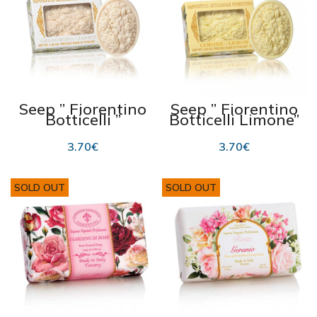
Seep ” Fiorentino
Seep ” Fiorentino
Botticelli ”
Botticelli Limone”
“Jasmine” 125g
125g
3.70
€
3.70
€
SOLD OUT
SOLD OUT