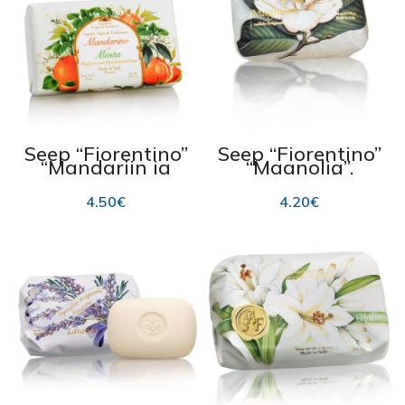
Seep “Fiorentino”
Seep “Fiorentino”
“Mandariin ja
“Magnolia”,
münt” 250g
(magnoolia
lõhnaga) 200 g
4.50
€
4.20
€