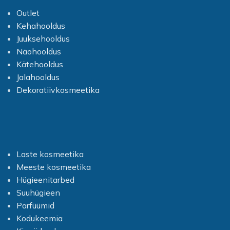
Outlet
Kehahooldus
Juuksehooldus
Näohooldus
Kätehooldus
Jalahooldus
Dekoratiivkosmeetika
Laste kosmeetika
Meeste kosmeetika
Hügieenitarbed
Suuhügieen
Parfüümid
Kodukeemia