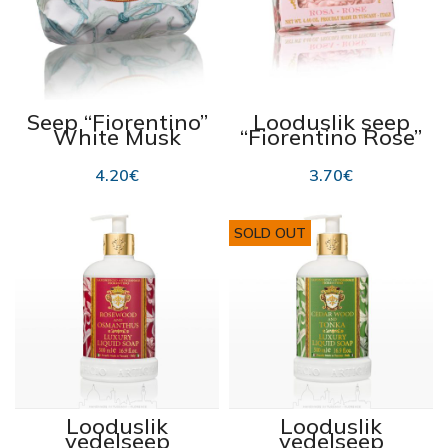
Seep “Fiorentino”
Looduslik seep
White Musk
“Fiorentino Rose”
200g
125 g
4.20
€
3.70
€
SOLD OUT
Looduslik
Looduslik
vedelseep
vedelseep