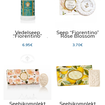
Vedelseep
Seep “Fiorentino”
“Fiorentino”
Rose Blossom
White Musk and
100g
Black Orchid
6.95
€
3.70
€
500ml
Seebikomplekt
Seebikomplekt