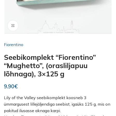
Kliki suurendamiseks
Fiorentino
Seebikomplekt “Fiorentino”
“Mughetto”, (orasliljapuu
lõhnaga), 3×125 g
9.90
€
Lily of the Valley seebikomplekt koosneb 3
ümmargusest lillejäljendiga seebist, igaüks 125 g, mis on
pakitud ilusasse aknaga karpi.