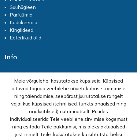
Suuhügieen
Parfüümid
Kodukeemia
Kingiideed
Eeterlikud õlid
Info
Avaleht
Meie võrgulehel kasutatakse küpsiseid. Küpsised
E-pood
aitavad tagada veebilehe nõuetekohase toimimise
Kampaaniad
ning täiendamise, seepärast juurutatakse rangelt
Hulgimüük
vajalikud küpsised (tehnilised, funktsionaalsed ning
Ostuabi
analüütilised) automaatselt. Püüdes
KKK
individualiseerida Teie veebilehe sirvimise kogemust
Müügitingimused
ning esitada Teile pakkumisi, mis oleks aktuaalsed
Privaatsuspoliitika
just nimelt Teile, kasutatakse ka sihtotstarbelisi