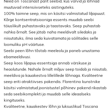
Need on Toscanast pärit seebid, kus värvid ja lõhnad
muutuvad intensiivseteks aistinguteks.
100% taimne seep, mis on käsitsi valmistatud liljapuust.
Kõrge kontsentratsiooniga essents muudab seebi
täiuslikult puhastavaks ja taastavaks. Seep puhastab
nahka õrnalt. See jätab naha meeldivalt siledaks ja
niisutatuks, ilma seda kuivatamata ja säilitades selle
loomuliku pH väärtuse.
Seebi peen lõhn tõstab meeleolu ja paneb unustama
ebameeldivusi.
Seep koos liljapuu essentsiga annab värskuse ja
heaolutunde. Nahale õrnalt mõjuv seep toidab ja niisutab,
meeldiva ja kauakestva lillelillede lõhnaga. Kvaliteetne
seep eriti atraktiivses pakendis. Florentino kunstnike
käsitsi valmistatud joonistustel põhinev pakend rikastab
seda seebikomplekti ja muudab selle ideaalseks
kingituseks.
Kvaliteetne, kauakestev lõhn ja luksuslikud Toscana