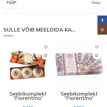
Seep
TÜÜP
Faceb
SULLE VÕIB MEELDIDA KA…
Insta
Seebikomplekt
Seebikomplekt
“Fiorentino”
“Fiorentino”
“Arancia,
“Tuscan
Cannella”,
Lavender”