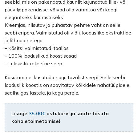
seebid, mis on pakendatud kaunilt kujundatud lille- või
puuviljapakendisse, võivad olla vannitoa või köögi
elegantseks kaunistuseks.
Kreemjas, niisutav ja puhastav pehme vaht on selle
seebi eripära. Valmistatud oliiviõli, looduslike ekstraktide
ja lõhnaainetega.
– Käsitsi valmistatud Itaalias
– 100% looduslikud koostisosad
– Luksuslik reljeefne seep
Kasutamine: kasutada nagu tavalist seepi. Selle seebi
looduslik koostis on soovitatav kõikidele nahatüüpidele,
sealhulgas lastele, ja kogu perele.
Lisage
35.00
€
ostukorvi ja saate tasuta
kohaletoimetamise!