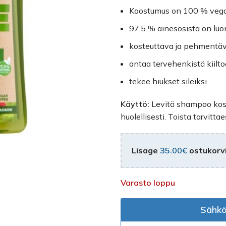
Koostumus on 100 % veg
97,5 % ainesosista on luon
kosteuttava ja pehmentä
antaa tervehenkistä kiilto
tekee hiukset sileiksi
Käyttö:
Levitä shampoo koste
huolellisesti. Toista tarvittae
Lisage
35.00
€
ostukorvi
Varasto loppu
Sähkö