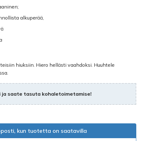
aaninen;
nollista alkuperää,
vä
a
isiin hiuksiin. Hiero hellästi vaahdoksi. Huuhtele
ssa.
 ja saate tasuta kohaletoimetamise!
posti, kun tuotetta on saatavilla