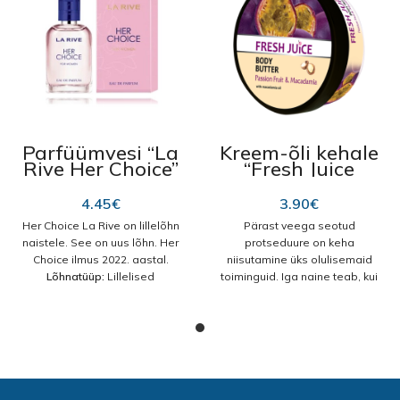
Parfüümvesi “La
Kreem-õli kehale
Rive Her Choice”
“Fresh Juice
edp 30ml
Passionvili ja
makadaamia”
4.45
€
3.90
€
225ml
Her Choice La Rive on lillelõhn
Pärast veega seotud
naistele. See on uus lõhn. Her
protseduure on keha
Choice ilmus 2022. aastal.
niisutamine üks olulisemaid
Lõhnatüüp:
Lillelised
toiminguid. Iga naine teab, kui
Tipunoot:
Apelsiniõis,
kergesti võib klooritud vesi
Bergamott
Südamenoot:
India
mõjutada keha nahka.
jasmiin
Põhinoot:
Seeder,
Kuivuse ja pinguloleku
Valge muskus, Vanill
vältimiseks on loomulikult vaja
valida kvaliteetne niisutaja.
Ilma aega raiskamata tasub
pöörata tähelepanu Fresh