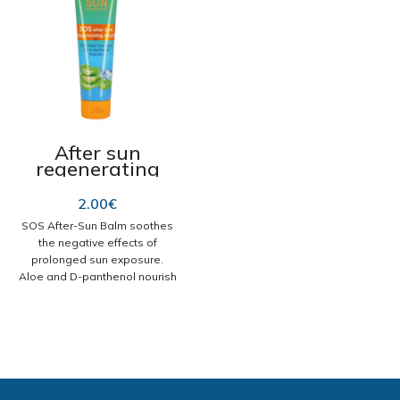
After sun
regenerating
balm SOS 100 ml
2.00
€
SOS After-Sun Balm soothes
the negative effects of
prolonged sun exposure.
Aloe and D-panthenol nourish
and moisturize the skin,
stimulating skin regeneration
processes. Active ingredients
contained in the balm: Aloe
juice (50%) intensely
moisturizes the skin, soothes
redness and irritation. It