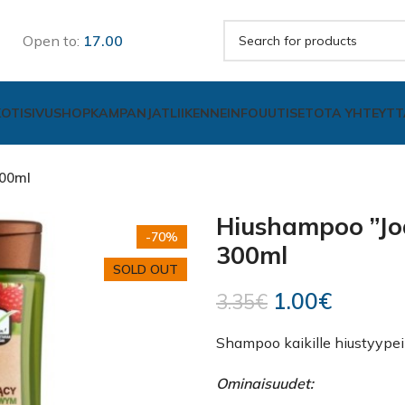
Open to:
17.00
KOTISIVU
SHOP
KAMPANJAT
LIIKENNE
INFO
UUTISET
OTA YHTEYTT
300ml
Hiushampoo ”Jo
-70%
300ml
SOLD OUT
1.00
€
3.35
€
Shampoo kaikille hiustyypeil
Ominaisuudet: