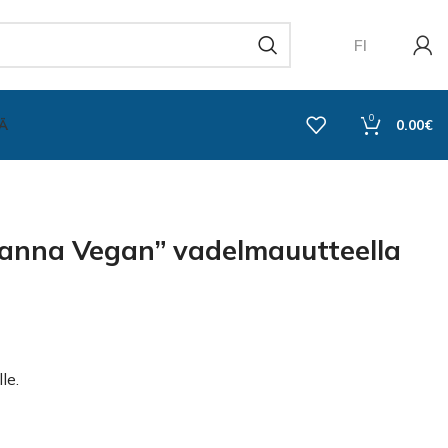
FI
0
Ä
0.00
€
anna Vegan” vadelmauutteella
le.