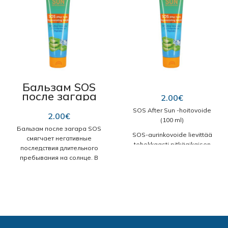
Бальзам SOS
после загара
2.00
€
100 мл
SOS After Sun -hoitovoide
2.00
€
(100 ml)
Бальзам после загара SOS
SOS-aurinkovoide lievittää
смягчает негативные
tehokkaasti pitkäaikaisen
последствия длительного
auringossa oleskelun
пребывания на солнце. В
haittavaikutuksia. Aloe vera ja
состав бальзама входят
D-pantenoli ravitsevat sekä
следующие активные
kosteuttavat ihoa tehokkaasti
ингредиенты:
ja stimuloivat sen
Сок алоэ
(50%)
uusiutumisprosessia.
интенсивно увлажняет
кожу, успокаивает
Tuotetiedot
покраснение и