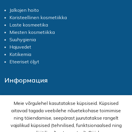
Jalkojen hoito
Koristeellinen kosmetiikka
Laste kosmeetika
Miesten kosmetiikka
Suuhygienia
Hajuvedet
Kotikemia
Eteeriset öljyt
Информация
Kotisivu
Meie võrgulehel kasutatakse küpsiseid. Küpsised
Shop
aitavad tagada veebilehe nõuetekohase toimimise
Kampanjat
ning täiendamise, seepärast juurutatakse rangelt
Tukku
vajalikud küpsised (tehnilised, funktsionaalsed ning
Apua ostoksia varten