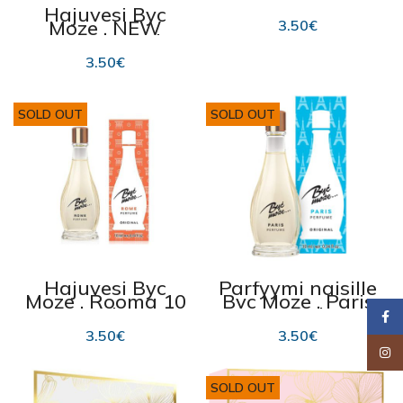
Hajuvesi Byc
Moze , NEW
3.50
€
YORK 10 ml
3.50
€
SOLD OUT
SOLD OUT
Hajuvesi Byc
Parfyymi naisille
Moze , Rooma 10
Byc Moze , Paris
ml
10 ml
Faceb
3.50
€
3.50
€
Insta
SOLD OUT