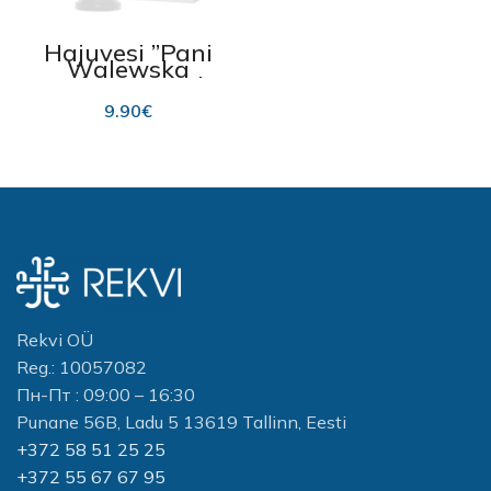
Hajuvesi ”Pani
Walewska
White” 30 ml
9.90
€
Rekvi OÜ
Reg.: 10057082
Пн-Пт : 09:00 – 16:30
Punane 56B, Ladu 5 13619 Tallinn, Eesti
+372 58 51 25 25
+372 55 67 67 95