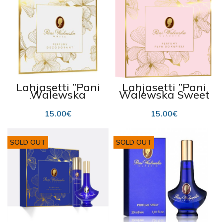
Lahjasetti ”Pani
Lahjasetti ”Pani
Walewska
Walewska Sweet
White” hajuvesi
Romance”
ja deodorantti
hajuvesi ja
15.00
€
15.00
€
deodorantti
SOLD OUT
SOLD OUT