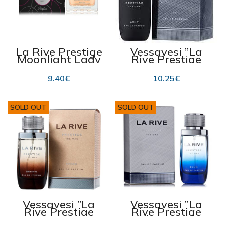
La Rive Prestige
Vessavesi ”La
Moonlight Lady
Rive Prestige
EDP naisille 75ml
Grey” 75ml
9.40
€
10.25
€
SOLD OUT
SOLD OUT
Vessavesi ”La
Vessavesi ”La
Rive Prestige
Rive Prestige
Brown” 75ml
Blue” 75ml