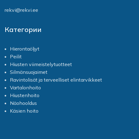
rekvi@rekvi.ee
Категории
Hierontaöljyt
Peilit
Hiusten viimeistelytuotteet
Silmänsuojaimet
Ravintolisät ja terveelliset elintarvikkeet
Vartalonhoito
Hiustenhoito
Näohooldus
Käsien hoito