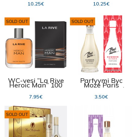
10.25
€
10.25
€
SOLD OUT
SOLD OUT
WC-vesi ”La Rive
Parfyymi Byc
Heroic Man” 100
Moze Paris
ml
Summer 10 ml
7.95
€
3.50
€
SOLD OUT