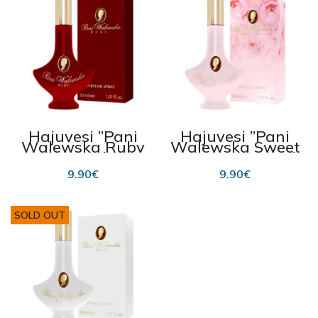
Hajuvesi ”Pani
Hajuvesi ”Pani
Walewska Ruby
Walewska Sweet
”30 ml
Romance” 30 ml
9.90
€
9.90
€
SOLD OUT