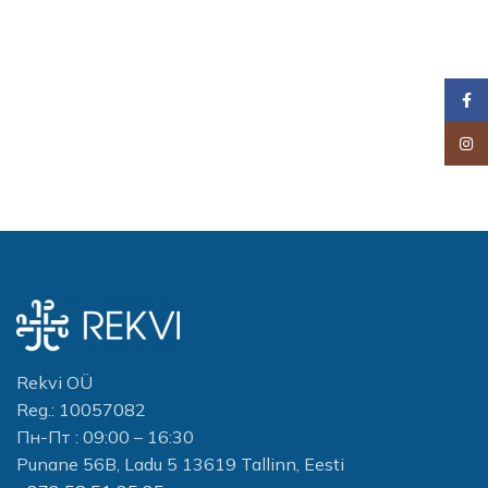
Faceb
Insta
Rekvi OÜ
Reg.: 10057082
Пн-Пт : 09:00 – 16:30
Punane 56B, Ladu 5 13619 Tallinn, Eesti