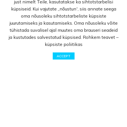
just nimelt Teile, kasutatakse ka sihtotstarbelisi
küpsiseid. Kui vajutate „nõustun“, siis annate seega
oma nõusoleku sihtotstarbeliste küpsiste
Jalkojen hoito
juurutamiseks ja kasutamiseks. Oma nõusoleku võite
Koristeellinen kosmetiikka
tühistada suvalisel ajal muutes oma brauseri seadeid
Laste kosmeetika
ja kustutades salvestatud küpsised. Rohkem teavet –
Miesten kosmetiikka
küpsiste poliitikas
Suuhygienia
0
Hajuvedet
ACCEPT
Shop
Wishlist
Cart
My account
Kotikemia
Eteeriset öljyt
Информация
Kotisivu
Shop
Kampanjat