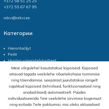
+372 58 51 25 25
+372 55 67 67 95
rekvi@rekvi.ee
Категории
Hierontaöljyt
Peilit
Hiusten viimeistelytuotteet
Silmänsuojaimet
Meie võrgulehel kasutatakse küpsiseid. Küpsised
Ravintolisät ja terveelliset elintarvikkeet
aitavad tagada veebilehe nõuetekohase toimimise
Vartalonhoito
ning täiendamise, seepärast juurutatakse rangelt
Hiustenhoito
vajalikud küpsised (tehnilised, funktsionaalsed ning
Näohooldus
analüütilised) automaatselt. Püüdes
Käsien hoito
individualiseerida Teie veebilehe sirvimise kogemust
ning esitada Teile pakkumisi, mis oleks aktuaalsed