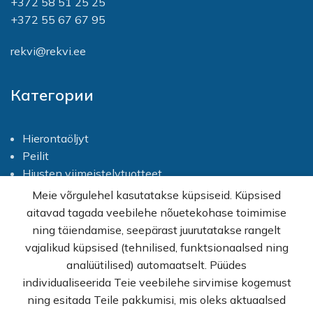
+372 58 51 25 25
+372 55 67 67 95
rekvi@rekvi.ee
Категории
Hierontaöljyt
Peilit
Hiusten viimeistelytuotteet
Silmänsuojaimet
Meie võrgulehel kasutatakse küpsiseid. Küpsised
Ravintolisät ja terveelliset elintarvikkeet
aitavad tagada veebilehe nõuetekohase toimimise
Vartalonhoito
ning täiendamise, seepärast juurutatakse rangelt
Hiustenhoito
vajalikud küpsised (tehnilised, funktsionaalsed ning
Näohooldus
analüütilised) automaatselt. Püüdes
Käsien hoito
individualiseerida Teie veebilehe sirvimise kogemust
ning esitada Teile pakkumisi, mis oleks aktuaalsed