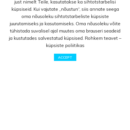
just nimelt Teile, kasutatakse ka sihtotstarbelisi
küpsiseid. Kui vajutate „nõustun“, siis annate seega
oma nõusoleku sihtotstarbeliste küpsiste
Jalkojen hoito
juurutamiseks ja kasutamiseks. Oma nõusoleku võite
Koristeellinen kosmetiikka
tühistada suvalisel ajal muutes oma brauseri seadeid
Laste kosmeetika
ja kustutades salvestatud küpsised. Rohkem teavet –
Miesten kosmetiikka
küpsiste poliitikas
Suuhygienia
0
Hajuvedet
ACCEPT
Shop
Wishlist
Cart
My account
Kotikemia
Eteeriset öljyt
Информация
Kotisivu
Shop
Kampanjat