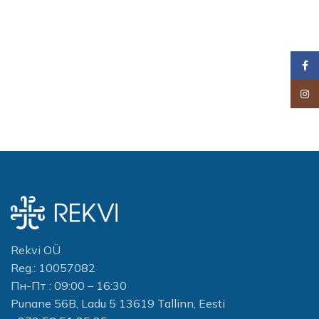
Faceb
Insta
Rekvi OÜ
Reg.: 10057082
Пн-Пт : 09:00 – 16:30
Punane 56B, Ladu 5 13619 Tallinn, Eesti