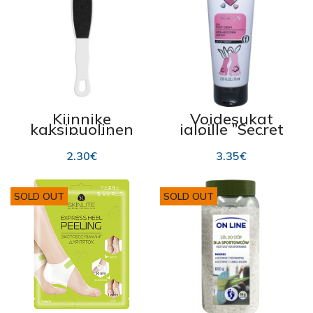
Kiinnike
Voidesukat
kaksipuolinen
jaloille ”Secret
ohut/jäykkä
life” 75ml
Donegal ”1022 ”
2.30
€
3.35
€
SOLD OUT
SOLD OUT