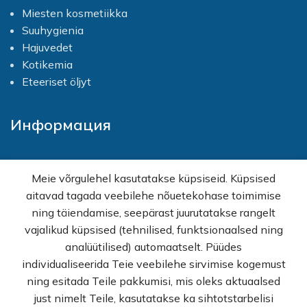
Miesten kosmetiikka
Suuhygienia
Hajuvedet
Kotikemia
Eteeriset öljyt
Информация
Kotisivu
Meie võrgulehel kasutatakse küpsiseid. Küpsised
Shop
aitavad tagada veebilehe nõuetekohase toimimise
Kampanjat
ning täiendamise, seepärast juurutatakse rangelt
Tukku
vajalikud küpsised (tehnilised, funktsionaalsed ning
Apua ostoksia varten
analüütilised) automaatselt. Püüdes
KKK
individualiseerida Teie veebilehe sirvimise kogemust
Tietosuojakäytäntö
ning esitada Teile pakkumisi, mis oleks aktuaalsed
Myyntiehdot
just nimelt Teile, kasutatakse ka sihtotstarbelisi
Ota yhteyttä