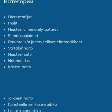
Категории
Hierontaöljyt
Peilit
Hiusten viimeistelytuotteet
Silmänsuojaimet
Ravintolisät ja terveelliset elintarvikkeet
Vartalonhoito
Hiustenhoito
Näohooldus
Käsien hoito
Jalkojen hoito
Koristeellinen kosmetiikka
Laste kosmeetika