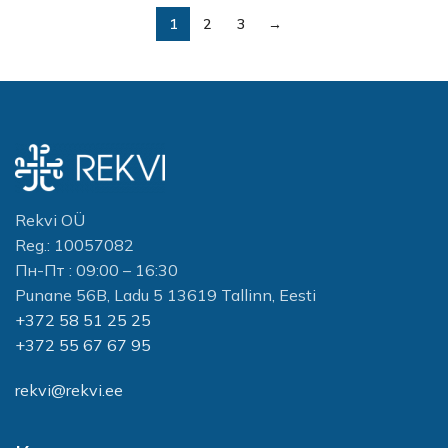
sammakon
silmiä vastaan
1
2
3
→
42ml
Rekvi OÜ
Reg.: 10057082
Пн-Пт : 09:00 – 16:30
Punane 56B, Ladu 5 13619 Tallinn, Eesti
+372 58 51 25 25
+372 55 67 67 95
rekvi@rekvi.ee