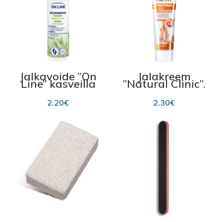
Jalkavoide ”On
Jalakreem
Line” kasveilla
”Natural Clinic”,
190 ml
uurea 10% 100
ml
2.20
€
2.30
€