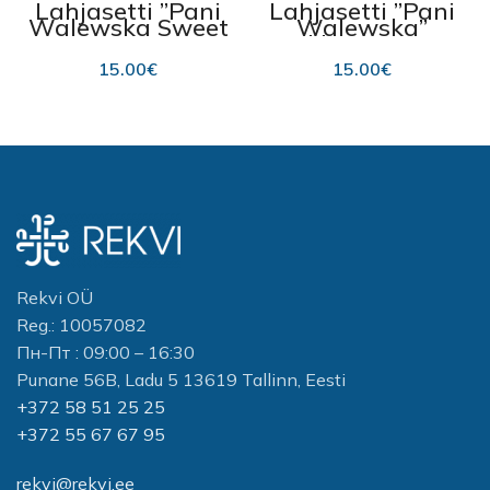
Lahjasetti ”Pani
Lahjasetti ”Pani
Walewska Sweet
Walewska”
Romance”
klassinen
hajuvesi ja
deodorantti, 90
15.00
€
15.00
€
deodorantti
ml, hajuvesi EDP,
30 ml.
Rekvi OÜ
Reg.: 10057082
Пн-Пт : 09:00 – 16:30
Punane 56B, Ladu 5 13619 Tallinn, Eesti
+372 58 51 25 25
+372 55 67 67 95
rekvi@rekvi.ee