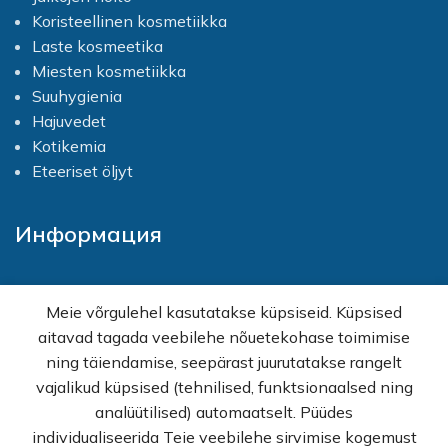
Koristeellinen kosmetiikka
Laste kosmeetika
Miesten kosmetiikka
Suuhygienia
Hajuvedet
Kotikemia
Eteeriset öljyt
Информация
Kotisivu
Meie võrgulehel kasutatakse küpsiseid. Küpsised
Shop
aitavad tagada veebilehe nõuetekohase toimimise
Kampanjat
ning täiendamise, seepärast juurutatakse rangelt
Tukku
vajalikud küpsised (tehnilised, funktsionaalsed ning
Apua ostoksia varten
analüütilised) automaatselt. Püüdes
KKK
individualiseerida Teie veebilehe sirvimise kogemust
Tietosuojakäytäntö