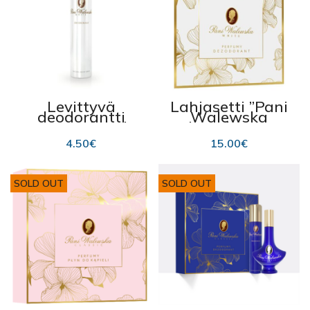
Levittyvä
Lahjasetti ”Pani
deodorantti
Walewska
”Pani Walewska
White” hajuvesi
White” 90 ml
ja deodorantti
4.50
€
15.00
€
SOLD OUT
SOLD OUT