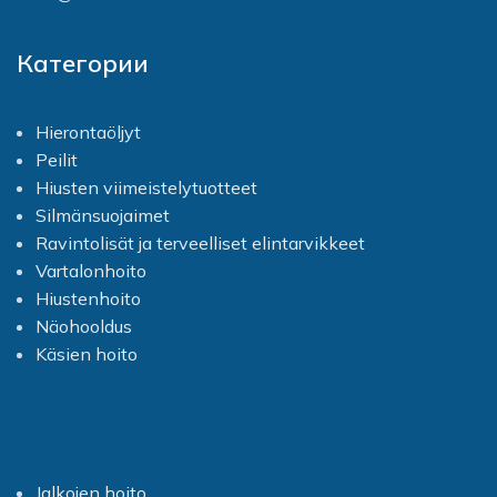
Категории
Hierontaöljyt
Peilit
Hiusten viimeistelytuotteet
Silmänsuojaimet
Ravintolisät ja terveelliset elintarvikkeet
Vartalonhoito
Hiustenhoito
Näohooldus
Käsien hoito
Jalkojen hoito