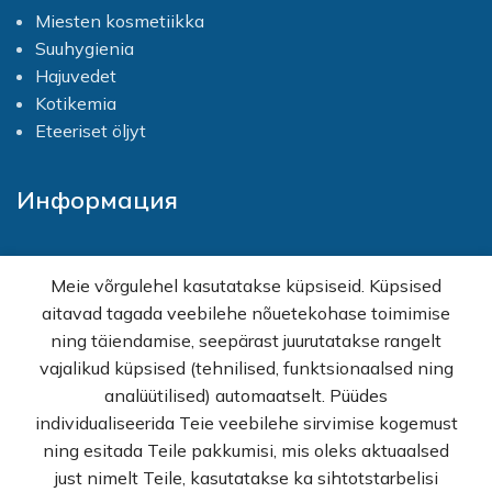
Miesten kosmetiikka
Suuhygienia
Hajuvedet
Kotikemia
Eteeriset öljyt
Информация
Kotisivu
Meie võrgulehel kasutatakse küpsiseid. Küpsised
Shop
aitavad tagada veebilehe nõuetekohase toimimise
Kampanjat
ning täiendamise, seepärast juurutatakse rangelt
Tukku
vajalikud küpsised (tehnilised, funktsionaalsed ning
Apua ostoksia varten
analüütilised) automaatselt. Püüdes
KKK
individualiseerida Teie veebilehe sirvimise kogemust
Tietosuojakäytäntö
ning esitada Teile pakkumisi, mis oleks aktuaalsed
Myyntiehdot
just nimelt Teile, kasutatakse ka sihtotstarbelisi
Ota yhteyttä