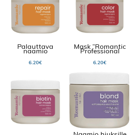
Palauttava
Mask ”Romantic
naamio
Professional
”Romantic
COLOR”
Professional
värjätyille ja
6.20
€
6.20
€
REPAIR”
haalistuneille
vaurioituneille ja
hiuksille 500ml
tylsille hiuksille
500ml
Naamio hiuksille