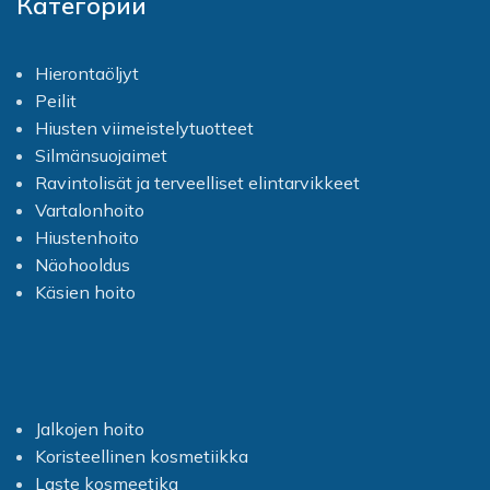
Категории
Hierontaöljyt
Peilit
Hiusten viimeistelytuotteet
Silmänsuojaimet
Ravintolisät ja terveelliset elintarvikkeet
Vartalonhoito
Hiustenhoito
Näohooldus
Käsien hoito
Jalkojen hoito
Koristeellinen kosmetiikka
Laste kosmeetika