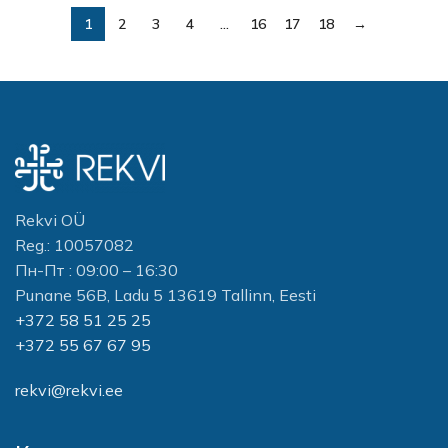
1
2
3
4
…
16
17
18
→
Rekvi OÜ
Reg.: 10057082
Пн-Пт : 09:00 – 16:30
Punane 56B, Ladu 5 13619 Tallinn, Eesti
+372 58 51 25 25
+372 55 67 67 95
rekvi@rekvi.ee