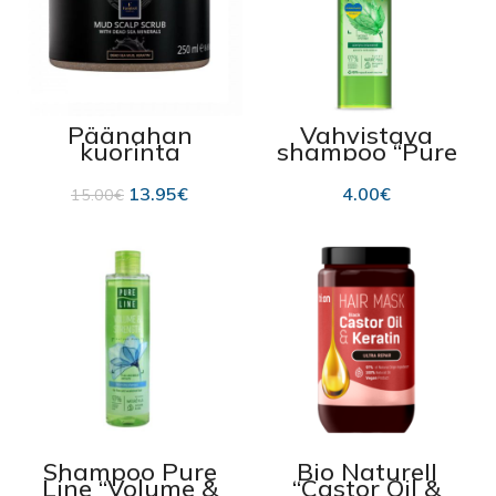
Päänahan
Vahvistava
kuorinta
shampoo “Pure
“Famirel”,
Line”, 400 ml
Kuolleenmeren
13.95
€
4.00
€
15.00
€
mudalla,
marula- ja
arganöljyllä, 250
ml
Shampoo Pure
Bio Naturell
Line “Volume &
“Castor Oil &