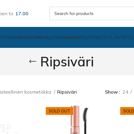
pen to:
17.00
KOTISIVU
SHOP
KAMPANJAT
LIIKENNE
INFO
UUTISET
OTA YHTEYTT
Ripsiväri
isteellinen kosmetiikka
Ripsiväri
Show
24
SOLD OUT
SOLD