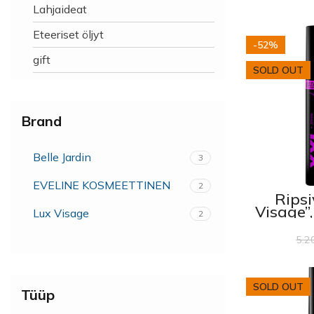
Lahjaideat
Eteeriset öljyt
-52%
gift
SOLD OUT
Brand
Belle Jardin
3
EVELINE KOSMEETTINEN
2
Ripsi
Visage”
Lux Visage
2
5.2
SOLD OUT
Tüüp