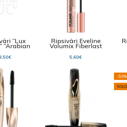
väri ”Lux
Ripsiväri Eveline
R
” ”Arabian
Volumix Fiberlast
 väri musta
Pink Gold, musta,
10ml
3.50
€
5.60
€
-51%
SOLD