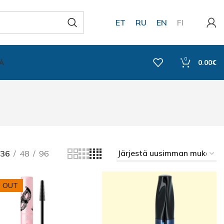
ET
RU
EN
FI
0
Ä
0.00
€
36
48
96
 OUT