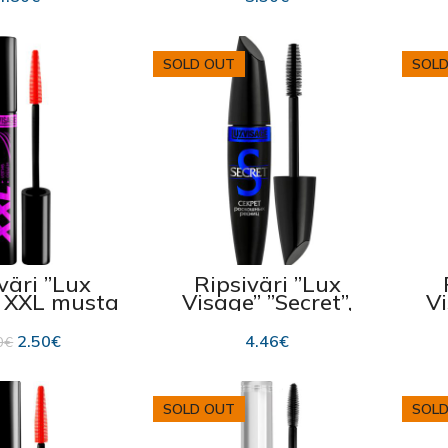
aktivaattori 5,5 g
SOLD OUT
SOLD
väri ”Lux
Ripsiväri ”Lux
, XXL musta
Visage” ”Secret”,
Vi
9g
sininen 12g
2.50
€
4.46
€
0
€
SOLD OUT
SOLD