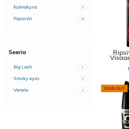
Kulmakynä
3
Ripsiväri
16
Ripsi
Seeria
Visag
XXL m
Big Lash
2
Smoky eyes
1
SOLD OUT
Variete
1