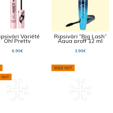
ipsiväri Variété
Ripsiväri ”Big Lash”
Oh! Pretty
Aqua proff 12 ml
6.90
€
3.90
€
SOLD OUT
 OUT