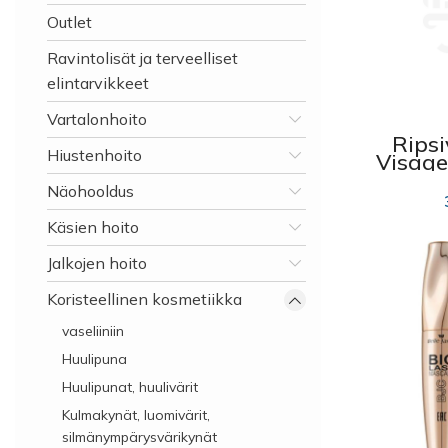
Outlet
Ravintolisät ja terveelliset
elintarvikkeet
Vartalonhoito
Ripsi
Hiustenhoito
Visage
Night”,
Näohooldus
Käsien hoito
Jalkojen hoito
Koristeellinen kosmetiikka
vaseliiniin
Huulipuna
Huulipunat, huulivärit
Kulmakynät, luomivärit,
silmänympärysvärikynät