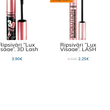
Ripsiväri ”Lux
Ripsiväri ”Lux
isage”, 3D Lash
Visage”, LASH
musta 10g
MAXIMIZER, musta
sävy
3.90
€
2.25
€
4.50
€