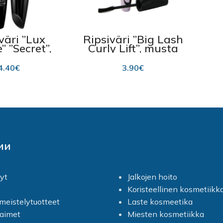
väri ”Lux
Ripsiväri ”Big Lash
” ”Secret”,
Curly Lift”, musta
kea 12g
12 ml
4.40
€
3.90
€
ии
jyt
Jalkojen hoito
Koristeellinen kosmetiikk
imeistelytuotteet
Laste kosmeetika
jaimet
Miesten kosmetiikka