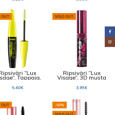
5,5 ml
 OUT
SOLD OUT
Faceb
Insta
Ripsiväri ”Lux
Ripsiväri ”Lux
sage”, Tappaja,
Visage”, 3D musta
volyymi
Lux Visage 10g
5.60
€
3.95
€
 OUT
-50%
SOLD OUT