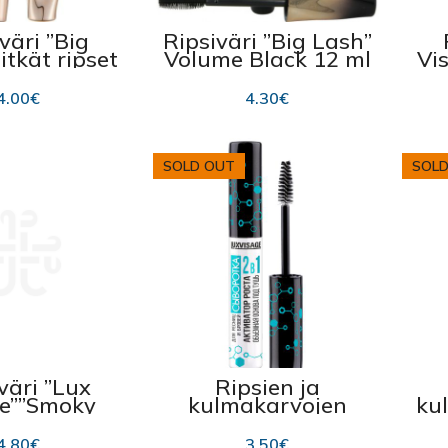
väri ”Big
Ripsiväri ”Big Lash”
itkät ripset
Volume Black 12 ml
Vi
12 ml
(
4.00
€
4.30
€
SOLD OUT
SOLD
väri ”Lux
Ripsien ja
e””Smoky
kulmakarvojen
ku
”, kaikki
seerumi ”Lux
”
essä 7g
Visage”, kasvun
Mi
4.80
€
3.50
€