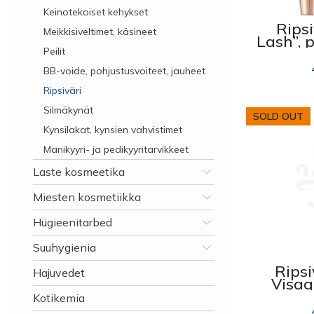
Keinotekoiset kehykset
Ripsi
Meikkisiveltimet, käsineet
Lash”, p
Peilit
BB-voide, pohjustusvoiteet, jauheet
Ripsiväri
Silmäkynät
SOLD OUT
Kynsilakat, kynsien vahvistimet
Manikyyri- ja pedikyyritarvikkeet
Laste kosmeetika
Miesten kosmetiikka
Hügieenitarbed
Suuhygienia
Ripsi
Hajuvedet
Visag
eyes
Kotikemia
yhd