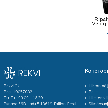
Ripsi
Visage
rus
Категор
Rekvi OÜ
Hierontaöl
Reg.: 10057082
Peilit
Пн-Пт : 09:00 – 16:30
Hiusten vi
Punane 56B, Ladu 5 13619 Tallinn, Eesti
Silmänsuo