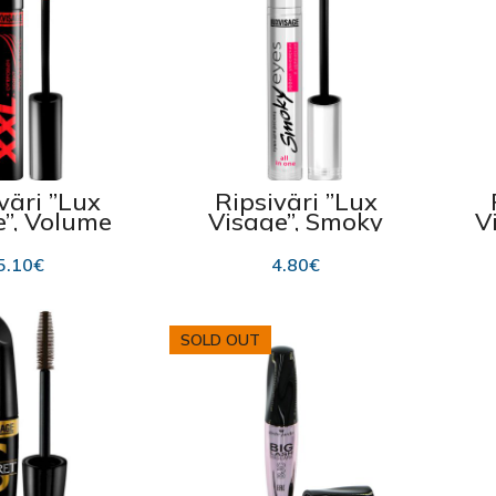
väri ”Lux
Ripsiväri ”Lux
e”, Volume
Visage”, Smoky
V
usta 9 g
eyes, musta 7g
5.10
€
4.80
€
SOLD OUT