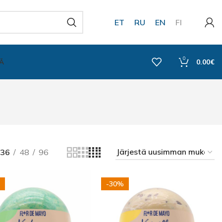
ET
RU
EN
FI
0
Ä
0.00
€
36
48
96
-30%