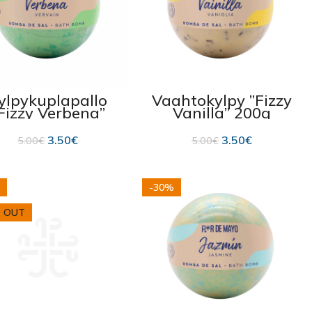
ylpykuplapallo
Vaahtokylpy ”Fizzy
Fizzy Verbena”
Vanilla” 200g
200g
3.50
€
3.50
€
5.00
€
5.00
€
-30%
 OUT