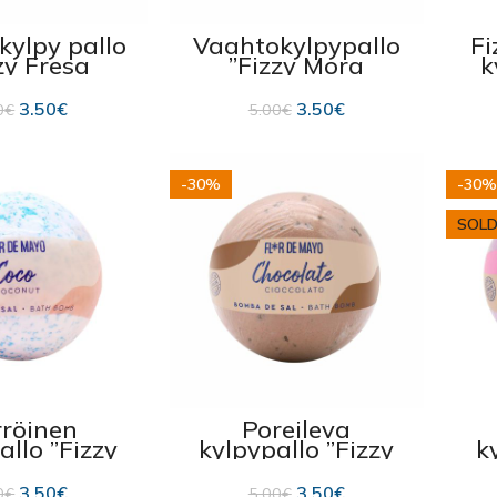
kylpy pallo
Vaahtokylpypallo
Fi
zy Fresa
”Fizzy Mora
k
erry” 200g
Blackberry” 200g
3.50
€
3.50
€
0
€
5.00
€
-30%
-30%
SOLD
rröinen
Poreileva
allo ”Fizzy
kylpypallo ”Fizzy
k
ut ” 200 g
Chocolate” 200g
3.50
€
3.50
€
0
€
5.00
€