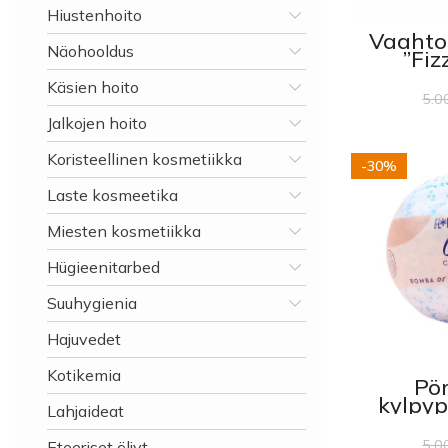
Hiustenhoito
Vaahto
Näohooldus
”Fiz
Strawb
Käsien hoito
5.0
Jalkojen hoito
Koristeellinen kosmetiikka
-30%
Laste kosmeetika
Miesten kosmetiikka
Hügieenitarbed
Suuhygienia
Hajuvedet
Kotikemia
Pö
kylpyp
Lahjaideat
Cocon
5.0
Eteeriset öljyt