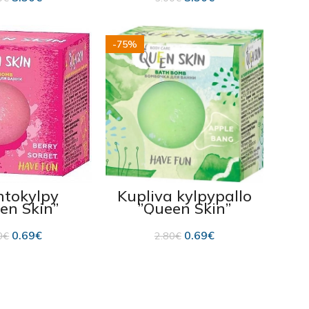
-75%
tokylpy
Kupliva kylpypallo
en Skin”
”Queen Skin”
oilla 75g
omenalla 75g
0.69
€
0.69
€
0
€
2.80
€