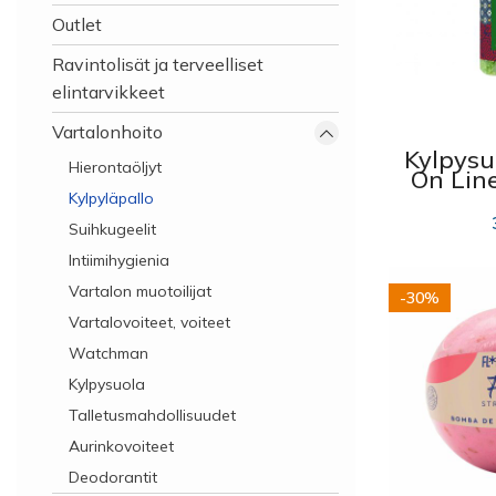
Outlet
Ravintolisät ja terveelliset
elintarvikkeet
Vartalonhoito
Kylpysu
Hierontaöljyt
On Line
vib
Kylpyläpallo
Suihkugeelit
Intiimihygienia
Vartalon muotoilijat
-30%
Vartalovoiteet, voiteet
Watchman
Kylpysuola
Talletusmahdollisuudet
Aurinkovoiteet
Deodorantit