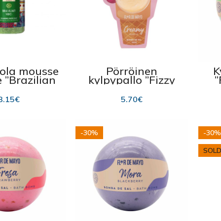
ola mousse
Pörröinen
K
 ”Brazilian
kylpypallo ”Fizzy
”
es” 480g
mix” 100 g
3.15
€
5.70
€
-30%
-30%
SOLD