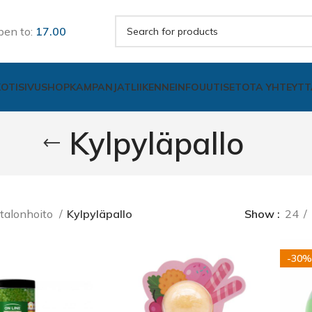
pen to:
17.00
KOTISIVU
SHOP
KAMPANJAT
LIIKENNE
INFO
UUTISET
OTA YHTEYTT
Kylpyläpallo
talonhoito
Kylpyläpallo
Show
24
-30%