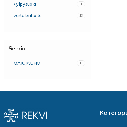
Kylpysuola
1
Vartalonhoito
13
Seeria
MAJOJAUHO
11
Категор