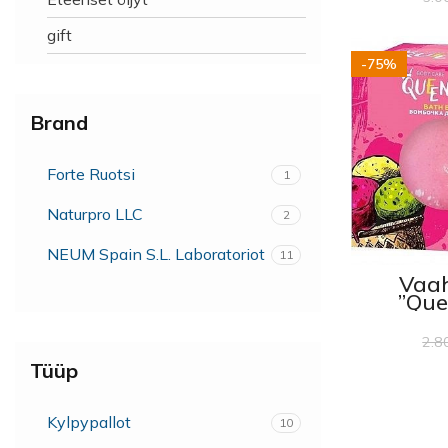
gift
-75%
Brand
Forte Ruotsi
1
Naturpro LLC
2
NEUM Spain S.L. Laboratoriot
11
Vaah
”Que
marj
2.8
Tüüp
Kylpypallot
10