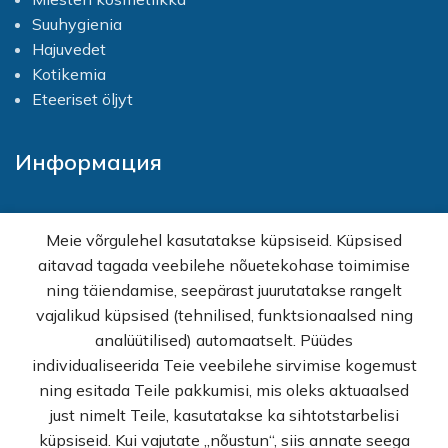
Suuhygienia
Hajuvedet
Kotikemia
Eteeriset öljyt
Информация
Kotisivu
Meie võrgulehel kasutatakse küpsiseid. Küpsised
Shop
aitavad tagada veebilehe nõuetekohase toimimise
Kampanjat
ning täiendamise, seepärast juurutatakse rangelt
Tukku
vajalikud küpsised (tehnilised, funktsionaalsed ning
Apua ostoksia varten
analüütilised) automaatselt. Püüdes
KKK
individualiseerida Teie veebilehe sirvimise kogemust
Tietosuojakäytäntö
ning esitada Teile pakkumisi, mis oleks aktuaalsed
Myyntiehdot
just nimelt Teile, kasutatakse ka sihtotstarbelisi
Ota yhteyttä
küpsiseid. Kui vajutate „nõustun“, siis annate seega