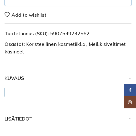
Add to wishlist
Tuotetunnus (SKU):
5907549242562
Osastot:
Koristeellinen kosmetiikka
,
Meikkisiveltimet,
käsineet
KUVAUS
Faceb
Insta
LISÄTIEDOT