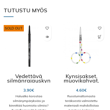
TUTUSTU MYÖS
SOLD OUT
Vedettävä
Kynsisakset,
silmänrajauskyn
muovikahvat,
ä ”Flormar Style
9367, valkoiset,
Matic S02” Uusi
pilkulliset
3.90
€
4.60
€
Musta
Haluatko korostaa
Ruostumattomasta
silmänympäryksiäsi ja
teräksestä valmistettu
kiinnittää huomiota silmiisi?
materiaali mahdollistaa