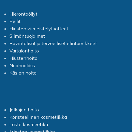
Käyttö:
Työnnä vain pieni
määrä rajauskynän päätä ulos
Hierontaöljyt
(älä työnnä koko kynää ulos,
jotta se ei kuivu) ja piirrä viiva.
Peilit
Piirrä viiva yläripseen ja
Hiusten viimeistelytuotteet
halutessasi myös alaripseen.
Silmänsuojaimet
Vahvemman korostuksen
saamiseksi toista levitys.
Ravintolisät ja terveelliset elintarvikkeet
Vartalonhoito
Hiustenhoito
Näohooldus
Käsien hoito
Jalkojen hoito
Koristeellinen kosmetiikka
Laste kosmeetika
Miesten kosmetiikka