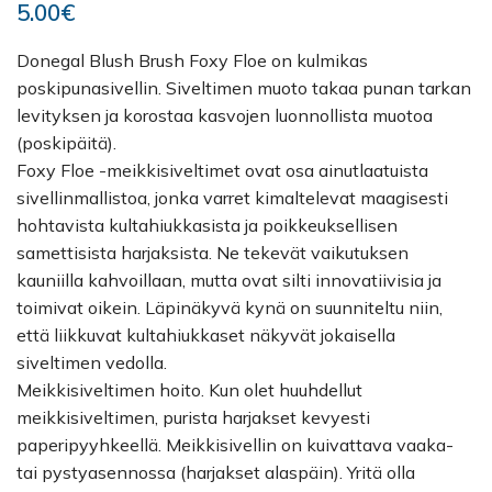
5.00
€
Donegal Blush Brush Foxy Floe on kulmikas
poskipunasivellin. Siveltimen muoto takaa punan tarkan
levityksen ja korostaa kasvojen luonnollista muotoa
(poskipäitä).
Foxy Floe -meikkisiveltimet ovat osa ainutlaatuista
sivellinmallistoa, jonka varret kimaltelevat maagisesti
hohtavista kultahiukkasista ja poikkeuksellisen
samettisista harjaksista. Ne tekevät vaikutuksen
kauniilla kahvoillaan, mutta ovat silti innovatiivisia ja
toimivat oikein. Läpinäkyvä kynä on suunniteltu niin,
että liikkuvat kultahiukkaset näkyvät jokaisella
siveltimen vedolla.
Meikkisiveltimen hoito. Kun olet huuhdellut
meikkisiveltimen, purista harjakset kevyesti
paperipyyhkeellä. Meikkisivellin on kuivattava vaaka-
tai pystyasennossa (harjakset alaspäin). Yritä olla