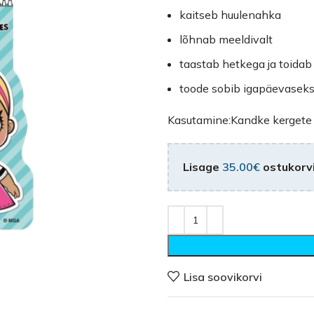
kaitseb huulenahka
lõhnab meeldivalt
taastab hetkega ja toidab 
toode sobib igapäevasek
Kasutamine:Kandke kergete rin
Lisage
35.00
€
ostukorvi
Lisa soovikorvi