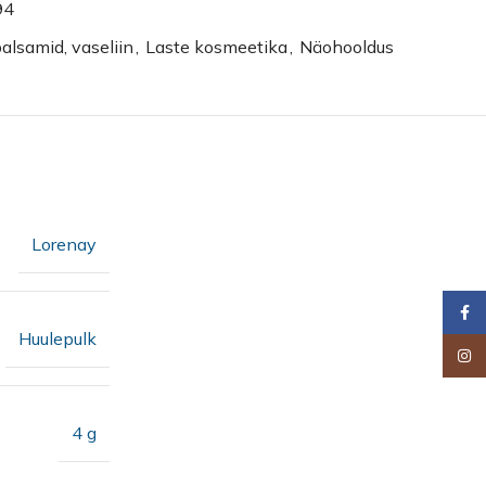
94
alsamid, vaseliin
,
Laste kosmeetika
,
Näohooldus
Lorenay
Faceb
Huulepulk
Insta
4 g