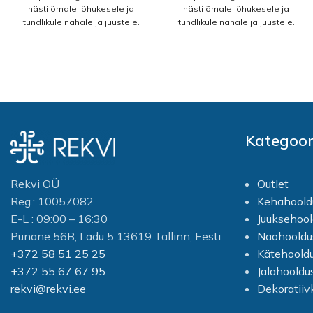
hästi õrnale, õhukesele ja
hästi õrnale, õhukesele ja
tundlikule nahale ja juustele.
tundlikule nahale ja juustele.
Spetsiaalne koostis hoolitseb
Spetsiaalne koostis hoolitseb
beebi juuste, peanaha ja
beebi juuste, peanaha ja
keha eest. Toode on
keha eest. Toode on
dermatoloogiliselt testitud ja
dermatoloogiliselt testitud ja
sisaldab 96% looduslikke
sisaldab 96% looduslikke
koostisosi. PH on neutraalne.
koostisosi. PH on neutraalne.
Kasutamine: kandke väike
Kasutamine: kandke väike
kogus vahendit lapse kehale
kogus vahendit lapse kehale
Kategoor
või niisketele juustele, kergelt
või niisketele juustele, kergelt
masseerige ja peske maha
masseerige ja peske maha
veega. Sobib lastele vanuses
veega. Sobib lastele vanuses
alates 0+ eluaastast. Vältige
alates 0+ eluaastast. Vältige
Rekvi OÜ
Outlet
sattumist silma. Silma
sattumist silma. Silma
Reg.: 10057082
Kehahoold
sattumisel pesta rohke
sattumisel pesta rohke
E-L : 09:00 – 16:30
Juuksehool
veega.
veega.
Punane 56B, Ladu 5 13619 Tallinn, Eesti
Näohooldu
+372 58 51 25 25
Kätehoold
+372 55 67 67 95
Jalahooldu
rekvi@rekvi.ee
Dekoratii