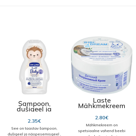
Laste
Šampoon,
Mähkmekreem
dušigeel ja
“Bibi dream”,
vannivaht 3in1
kokoosi õliga
2.80
€
“OnLine Baby
200 ml
2.35
€
Protective”
Mähkmekreem on
See on taastav šampoon,
350ml
spetsiaalne vahend beebi
dušigeel ja näopesemisgeel ,