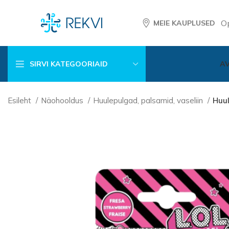
O
MEIE KAUPLUSED
SIRVI KATEGOORIAID
A
Esileht
Näohooldus
Huulepulgad, palsamid, vaseliin
Huul