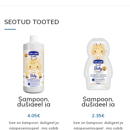
SEOTUD TOOTED
Šampoon,
Šampoon,
dušigeel ja
dušigeel ja
vannivaht 3in1
vannivaht 3in1
“OnLine Baby
“OnLine Baby
4.05
€
2.35
€
Sensetive” 850ml
Sensetive” 350ml
See on šampoon, dušigeel ja
See on šampoon, dušigeel ja
näopesemisgeel , mis sobib
näopesemisgeel , mis sobib