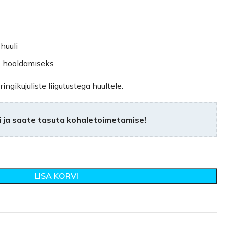
huuli
s hooldamiseks
gikujuliste liigutustega huultele.
 ja saate tasuta kohaletoimetamise!
LISA KORVI