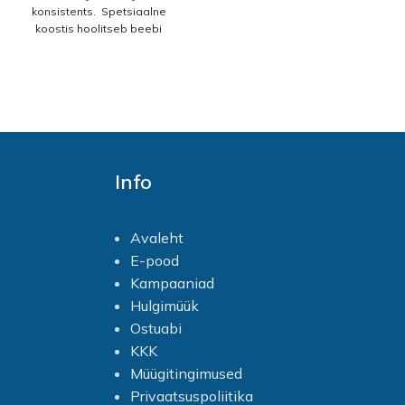
konsistents. Spetsiaalne
koostis hoolitseb beebi
juuste, peanaha ja keha eest.
Toode on dermatoloogiliselt
testitud ja sisaldab 94%
looduslikke koostisosi. PH on
neutraalne. Kasutamine:
kandke väike kogus vahendit
lapse kehale või niisketele
juustele, kergelt masseerige
Info
ja peske maha veega. Sobib
lastele vanuses alates 1.
eluaastast. Vältige sattumist
silma. Silma sattumisel pesta
Avaleht
rohke veega.
E-pood
Kampaaniad
Hulgimüük
Ostuabi
KKK
Müügitingimused
Privaatsuspoliitika