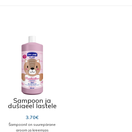
Šampoon ja
dušigeel lastele
3in1 “OnLine-
Marshmallow”
3.70
€
850 ml
Šampoonil on suurepärane
aroom ja kreemjas