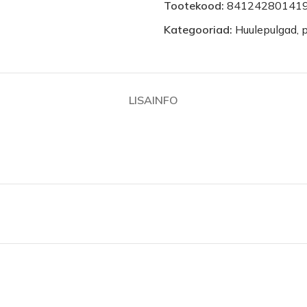
Tootekood:
84124280141
Kategooriad:
Huulepulgad, p
LISAINFO