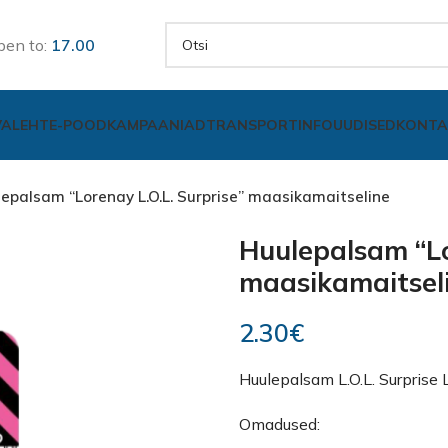
pen to:
17.00
VALEHT
E-POOD
KAMPAANIAD
TRANSPORT
INFO
UUDISED
KONTA
epalsam “Lorenay L.O.L. Surprise” maasikamaitseline
Huulepalsam “Lo
maasikamaitsel
2.30
€
Huulepalsam L.O.L. Surprise L
Omadused: