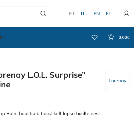
ET
RU
EN
FI
0
KT
0.00
€
renay L.O.L. Surprise”
Lorenay
ine
ip Balm hoolitseb täiuslikult lapse huulte eest.