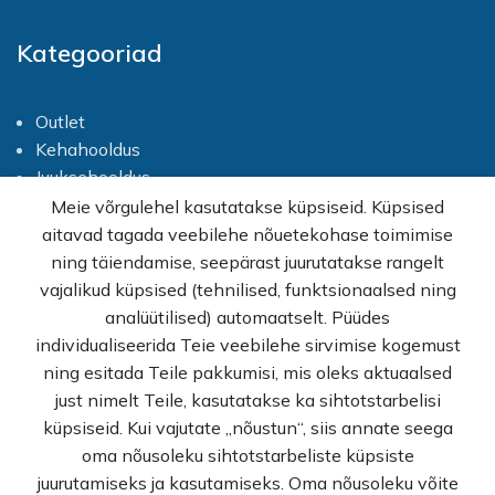
Kategooriad
Outlet
Kehahooldus
Juuksehooldus
Näohooldus
Meie võrgulehel kasutatakse küpsiseid. Küpsised
Kätehooldus
aitavad tagada veebilehe nõuetekohase toimimise
Jalahooldus
ning täiendamise, seepärast juurutatakse rangelt
Dekoratiivkosmeetika
vajalikud küpsised (tehnilised, funktsionaalsed ning
analüütilised) automaatselt. Püüdes
individualiseerida Teie veebilehe sirvimise kogemust
ning esitada Teile pakkumisi, mis oleks aktuaalsed
just nimelt Teile, kasutatakse ka sihtotstarbelisi
Laste kosmeetika
küpsiseid. Kui vajutate „nõustun“, siis annate seega
Meeste kosmeetika
oma nõusoleku sihtotstarbeliste küpsiste
Hügieenitarbed
juurutamiseks ja kasutamiseks. Oma nõusoleku võite