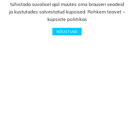
Suuhügieen
tühistada suvalisel ajal muutes oma brauseri seadeid
Parfüümid
ja kustutades salvestatud küpsised. Rohkem teavet –
Kodukeemia
küpsiste poliitikas
Kingiideed
0
NÕUSTUGE
Eeterlikud õlid
Pood
Lemmikud
Ostukorv
Minu Konto
Info
Avaleht
E-pood
Kampaaniad
Hulgimüük
Ostuabi
KKK
Müügitingimused
Privaatsuspoliitika
Kontakt